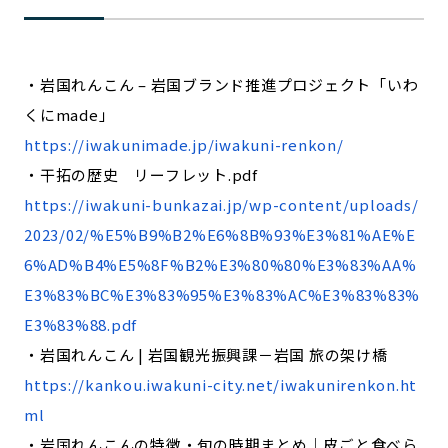
・岩国れんこん – 岩国ブランド推進プロジェクト「いわ
くにmade」
https://iwakunimade.jp/iwakuni-renkon/
・干拓の歴史 リーフレット.pdf
https://iwakuni-bunkazai.jp/wp-content/uploads/
2023/02/%E5%B9%B2%E6%8B%93%E3%81%AE%E
6%AD%B4%E5%8F%B2%E3%80%80%E3%83%AA%
E3%83%BC%E3%83%95%E3%83%AC%E3%83%83%
E3%83%88.pdf
・岩国れんこん | 岩国観光振興課－岩国 旅の架け橋
https://kankou.iwakuni-city.net/iwakunirenkon.ht
ml
・岩国れんこんの特徴・旬の時期まとめ｜皮ごと食べら