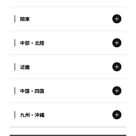
関東
北海道
エリア
中部・北陸
茨城
エリア
青森
エリア
近畿
新潟
エリア
栃木
エリア
岩手
エリア
中国・四国
滋賀
エリア
富山
エリア
群馬
エリア
宮城
エリア
九州・沖縄
鳥取
エリア
京都
エリア
石川
エリア
埼玉
エリア
秋田
エリア