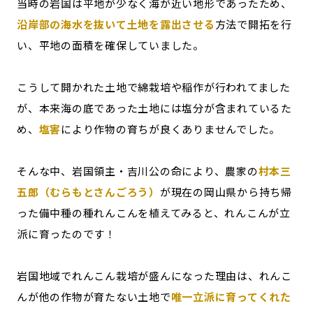
当時の岩国は平地が少なく海が近い地形であったため、
沿岸部の海水を抜いて土地を露出させる
方法で開拓を行
い、平地の面積を確保していました。
こうして開かれた土地で綿栽培や稲作が行われてました
が、本来海の底であった土地には塩分が含まれているた
め、
塩害
により作物の育ちが良くありませんでした。
そんな中、岩国領主・吉川公の命により、農家の
村本三
五郎（むらもとさんごろう）
が現在の岡山県から持ち帰
った備中種の種れんこんを植えてみると、れんこんが立
派に育ったのです！
岩国地域でれんこん栽培が盛んになった理由は、れんこ
んが他の作物が育たない土地で
唯一立派に育ってくれた