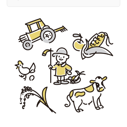
宮崎エリア
鹿児島エリア
沖縄エリア
カテゴリから探す
特集コンテンツ
地域を代表する 企業100選
プレスリリース
行政連携記事
MILCプロジェクト
選出企業特別対談
Localist
SDGsの先駆者
イベント
飲食店
地域豆知識
ニッポンの百選大全集
Sporkle
「人」から探す