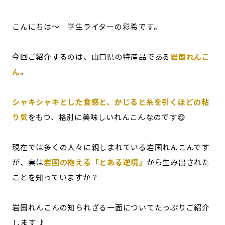
記事ライター
アンバサダー
こんにちは〜 学生ライターの彩希です。
お問い合わせ
会社概要
今回ご紹介するのは、山口県の特産品である
岩国れんこ
ん
。
シャキシャキとした食感と、かじると糸を引くほどの粘
り気
をもつ、格別に美味しいれんこんなのです😋
現在では多くの人々に親しまれている岩国れんこんです
が、実は
岩国の抱える「とある逆境」
から生み出された
ことを知っていますか？
岩国れんこんの知られざる一面についてたっぷりご紹介
します ♪