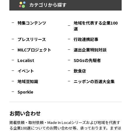
カテゴリから探す
福岡
エリア
島根
エリア
大阪市
エリア
福井
エリア
千葉
エリア
山形
エリア
特集コンテンツ
地域を代表する企業100
選
佐賀
エリア
岡山
エリア
北摂
エリア
長野
エリア
東京23区
エリア
福島
エリア
プレスリリース
行政連携記事
MILCプロジェクト
選出企業特別対談
長崎
エリア
広島
エリア
堺・泉州
エリア
岐阜
エリア
多摩
エリア
Localist
SDGsの先駆者
イベント
飲食店
熊本
エリア
山口
エリア
河内
エリア
静岡
エリア
神奈川
エリア
地域豆知識
ニッポンの百選大全集
Sporkle
大分
エリア
徳島
エリア
兵庫
エリア
愛知
エリア
山梨
エリア
お問い合わせ
掲載依頼・取材依頼・Made In Localシリーズおよび地域を代表す
宮崎
エリア
香川
エリア
奈良
エリア
三重
エリア
る企業100選についてのお問い合わせ等、承っております。まずは