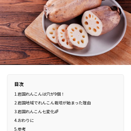
長野エリア
岐阜エリア
静岡エリア
愛知エリア
三重エリア
滋賀エリア
京都エリア
大阪市エリア
北摂エリア
堺・泉州エリア
河内エリア
兵庫エリア
奈良エリア
和歌山エリア
鳥取エリア
島根エリア
岡山エリア
広島エリア
目次
山口エリア
徳島エリア
1
.
岩国れんこんは穴が9個！
香川エリア
愛媛エリア
2
.
岩国地域でれんこん栽培が始まった理由
高知エリア
福岡エリア
3
.
岩国れんこん七変化🌈
佐賀エリア
長崎エリア
4
.
おわりに
熊本エリア
大分エリア
5
.
参考