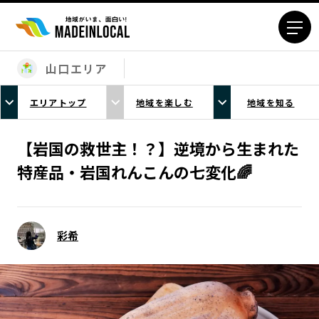
山口エリア
エリアから探す
エリアトップ
地域を楽しむ
地域を知る
北海道エリア
青森エリア
岩手エリア
宮城エリア
【岩国の救世主！？】逆境から生まれた
秋田エリア
山形エリア
特産品・岩国れんこんの七変化🌈
福島エリア
茨城エリア
栃木エリア
群馬エリア
埼玉エリア
千葉エリア
彩希
東京23区エリア
多摩エリア
神奈川エリア
新潟エリア
富山エリア
石川エリア
福井エリア
山梨エリア