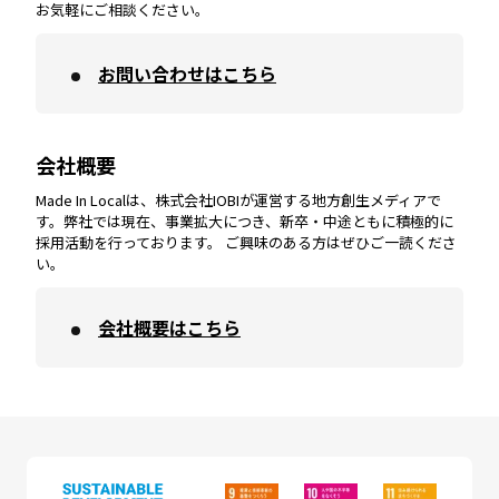
お気軽にご相談ください。
お問い合わせはこちら
鹿児島
エリア
愛媛
エリア
和歌山
エリア
会社概要
沖縄
エリア
高知
エリア
Made In Localは、株式会社IOBIが運営する地方創生メディアで
す。弊社では現在、事業拡大につき、新卒・中途ともに積極的に
採用活動を行っております。 ご興味のある方はぜひご一読くださ
い。
会社概要はこちら