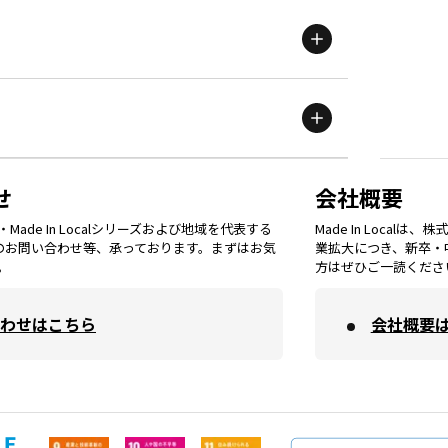
岩手
エリア
滋賀
エリア
富山
エリア
群馬
エリア
宮城
エリア
鳥取
エリア
京都
エリア
石川
エリア
埼玉
エリア
秋田
エリア
せ
会社概要
福岡
エリア
ade In Localシリーズおよび地域を代表する
Made In Loca
島根
エリア
大阪市
エリア
てのお問い合わせ等、承っております。まずはお気
業拡大につき、新卒・
福井
エリア
千葉
エリア
。
方はぜひご一読くださ
山形
エリア
佐賀
エリア
岡山
エリア
わせはこちら
会社概要
北摂
エリア
長野
エリア
東京23区
エリア
福島
エリア
長崎
エリア
広島
エリア
堺・泉州
エリア
岐阜
エリア
多摩
エリア