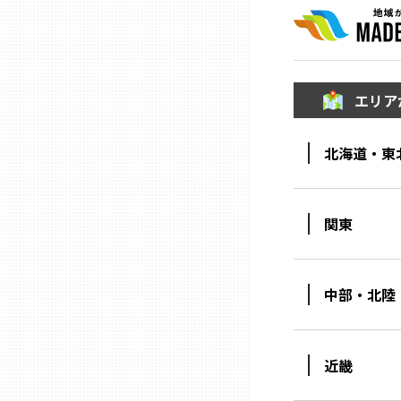
ニッポンの百選大全集
群馬
Sporkle
埼玉
エリア
千葉
北海道・東
東京23区
関東
多摩地域
神奈川
中部・北陸
新潟
近畿
富山