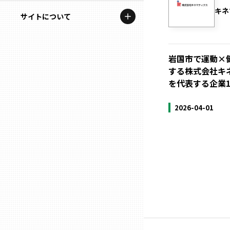
地域を代表する企業100選
キネ
記事ライター
サイトについて
岩手
プレスリリース
アンバサダー
私たちの理念
宮城
行政連携記事
岩国市で運動×
お問い合わせ
する株式会社キ
MILCプロジェクト
秋田
を代表する企業1
運営会社情報
選出企業特別対談
2026-04-01
山形
Localist
SDGsの先駆者
福島
イベント
茨城
飲食店
栃木
地域豆知識