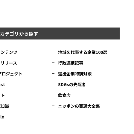
カテゴリから探す
コンテンツ
地域を代表する企業100選
スリリース
行政連携記事
Cプロジェクト
選出企業特別対談
ist
SDGsの先駆者
ント
飲食店
豆知識
ニッポンの百選大全集
le