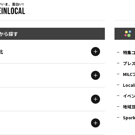
から探す
北
特集
プレ
MIL
北海道
エリア
Local
イベ
地域
茨城
エリア
青森
エリア
Spork
新潟
エリア
栃木
エリア