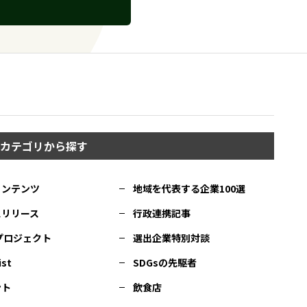
カテゴリから探す
コンテンツ
地域を代表する企業100選
スリリース
行政連携記事
Cプロジェクト
選出企業特別対談
ist
SDGsの先駆者
ント
飲食店