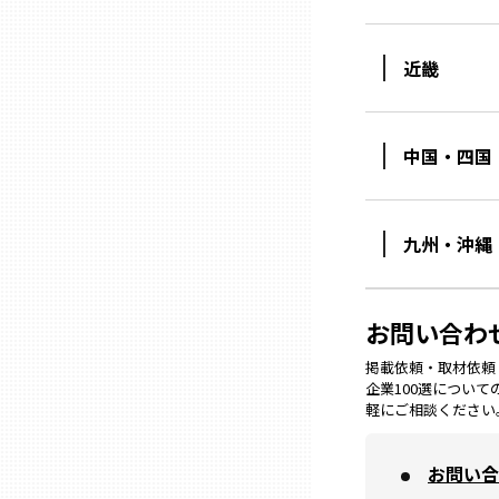
ニッポンの百選大全集
群馬
Sporkle
近畿
埼玉
中国・四国
千葉
東京23区
九州・沖縄
多摩地域
お問い合わ
神奈川
掲載依頼・取材依頼・M
企業100選につい
軽にご相談ください
新潟
お問い合
富山