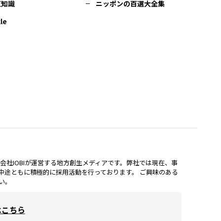
豆知識
ニッポンの百選大全集
le
lは、株式会社IOBIが運営する地方創生メディアです。弊社では現在、事
中途ともに積極的に採用活動を行っております。 ご興味のある
い。
はこちら