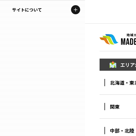
地域を代表する企業100選
記事ライター
サイトについて
岩手
プレスリリース
アンバサダー
私たちの理念
宮城
行政連携記事
お問い合わせ
MILCプロジェクト
秋田
運営会社情報
選出企業特別対談
エリア
山形
Localist
北海道・東
SDGsの先駆者
福島
イベント
茨城
関東
飲食店
栃木
地域豆知識
中部・北陸