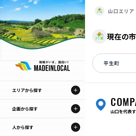
山口エリア
現在の市
エリアから探す
COMP
企画から探す
北海道
山口を代表す
特集コンテンツ
人から探す
青森