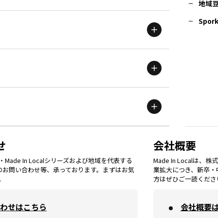
地域
茨城
エリア
青森
エリア
Spork
新潟
エリア
栃木
エリア
岩手
エリア
滋賀
エリア
富山
エリア
群馬
エリア
宮城
エリア
鳥取
エリア
京都
エリア
石川
エリア
埼玉
エリア
秋田
エリア
せ
会社概要
福岡
エリア
ade In Localシリーズおよび地域を代表する
Made In Loca
島根
エリア
大阪市
エリア
てのお問い合わせ等、承っております。まずはお気
業拡大につき、新卒・
福井
エリア
千葉
エリア
。
方はぜひご一読くださ
山形
エリア
佐賀
エリア
岡山
エリア
わせはこちら
会社概要
北摂
エリア
長野
エリア