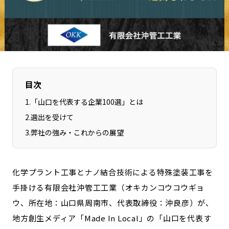
長野エリア
岐阜エリア
静岡エリア
愛知エリア
三重エリア
滋賀エリア
京都エリア
大阪市エリア
北摂エリア
堺・泉州エリア
目次
河内エリア
兵庫エリア
1
.
「山口を代表する企業100選」とは
奈良エリア
和歌山エリア
2
.
選出を受けて
鳥取エリア
島根エリア
3
.
弊社の強み・これからの展望
岡山エリア
広島エリア
山口エリア
徳島エリア
化学プラント工事とナノ結合技術による特殊塗装工事を
香川エリア
愛媛エリア
手掛ける有限会社沖管工工業（オキカンコウコウギョ
高知エリア
福岡エリア
ウ、所在地：山口県周南市、代表取締役：沖良彦）が、
佐賀エリア
長崎エリア
地方創生メディア「Made In Local」の「山口を代表す
熊本エリア
大分エリア