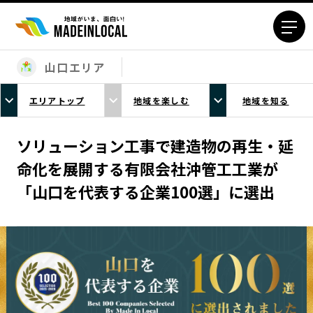
山口エリア
エリアから探す
エリアトップ
地域を楽しむ
地域を知る
北海道エリア
青森エリア
岩手エリア
宮城エリア
ソリューション工事で建造物の再生・延
秋田エリア
山形エリア
命化を展開する有限会社沖管工工業が
福島エリア
茨城エリア
「山口を代表する企業100選」に選出
栃木エリア
群馬エリア
埼玉エリア
千葉エリア
東京23区エリア
多摩エリア
神奈川エリア
新潟エリア
富山エリア
石川エリア
福井エリア
山梨エリア