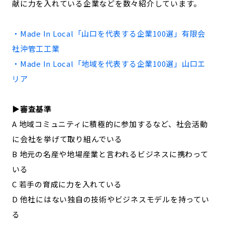
献に力を入れている企業などを数々紹介しています。
記事ライター
アンバサダー
・Made In Local「
山口
を代表する企業100選」
有限会
お問い合わせ
会社概要
社沖管工工業
・Made In Local「地域を代表する企業100選」
山口
エ
リア
▶︎審査基準
A 地域コミュニティに積極的に参加するなど、社会活動
に会社を挙げて取り組んでいる
B 地元の名産や地場産業と言われるビジネスに携わって
いる
C 若手の育成に力を入れている
D 他社にはない独自の技術やビジネスモデルを持ってい
る