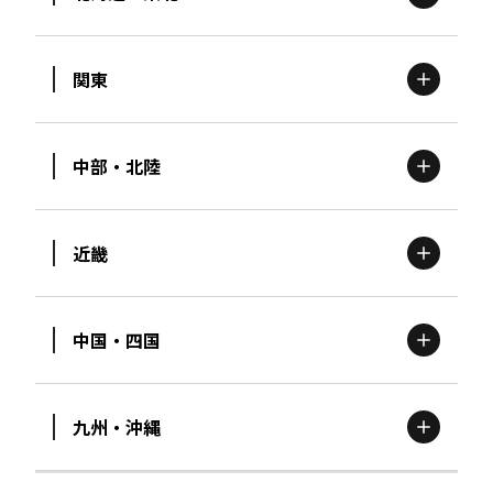
関東
北海道
エリア
中部・北陸
茨城
エリア
青森
エリア
近畿
新潟
エリア
栃木
エリア
岩手
エリア
中国・四国
滋賀
エリア
富山
エリア
群馬
エリア
宮城
エリア
九州・沖縄
鳥取
エリア
京都
エリア
石川
エリア
埼玉
エリア
秋田
エリア