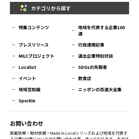
カテゴリから探す
福岡
エリア
島根
エリア
大阪市
エリア
福井
エリア
千葉
エリア
山形
エリア
特集コンテンツ
地域を代表する企業100
選
佐賀
エリア
岡山
エリア
北摂
エリア
長野
エリア
東京23区
エリア
福島
エリア
プレスリリース
行政連携記事
MILCプロジェクト
選出企業特別対談
長崎
エリア
広島
エリア
堺・泉州
エリア
岐阜
エリア
多摩
エリア
Localist
SDGsの先駆者
イベント
飲食店
熊本
エリア
山口
エリア
河内
エリア
静岡
エリア
神奈川
エリア
地域豆知識
ニッポンの百選大全集
Sporkle
大分
エリア
徳島
エリア
兵庫
エリア
愛知
エリア
山梨
エリア
お問い合わせ
掲載依頼・取材依頼・Made In Localシリーズおよび地域を代表す
宮崎
エリア
香川
エリア
奈良
エリア
三重
エリア
る企業100選についてのお問い合わせ等、承っております。まずは