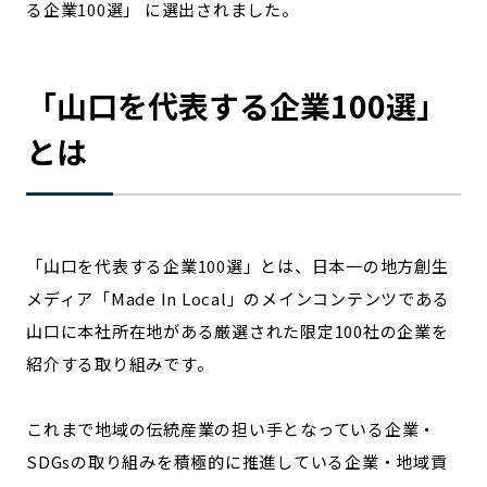
る企業100選」 に選出されました。
宮崎エリア
鹿児島エリア
沖縄エリア
「
山口
を代表する企業100選」
カテゴリから探す
とは
特集コンテンツ
地域を代表する 企業100選
プレスリリース
行政連携記事
MILCプロジェクト
選出企業特別対談
「
山口
を代表する企業100選」とは、日本一の地方創生
Localist
SDGsの先駆者
メディア「Made In Local」のメインコンテンツである
イベント
飲食店
山口
に本社所在地がある厳選された限定100社の企業を
地域豆知識
ニッポンの百選大全集
紹介する取り組みです。
Sporkle
これまで地域の伝統産業の担い手となっている企業・
SDGsの取り組みを積極的に推進している企業・地域貢
「人」から探す