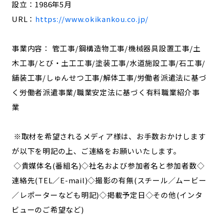
設立：1986年5月
URL：
https://www.okikankou.co.jp/
事業内容： 管工事/鋼構造物工事/機械器具設置工事/土
木工事/とび・土工工事/塗装工事/水道施設工事/石工事/
舗装工事/しゅんせつ工事/解体工事/労働者派遣法に基づ
く労働者派遣事業/職業安定法に基づく有料職業紹介事
業
※取材を希望されるメディア様は、お手数おかけします
が以下を明記の上、ご連絡をお願いいたします。
◇貴媒体名(番組名)◇社名および参加者名と参加者数◇
連絡先(TEL／E-mail)◇撮影の有無(スチール／ムービー
／レポーターなども明記)◇掲載予定日◇その他(インタ
ビューのご希望など)