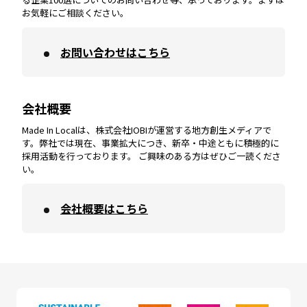
お気軽にご相談ください。
お問い合わせはこちら
鹿児島
エリア
愛媛
エリア
和歌山
エリア
会社概要
沖縄
エリア
高知
エリア
Made In Localは、株式会社IOBIが運営する地方創生メディアで
す。弊社では現在、事業拡大につき、新卒・中途ともに積極的に
採用活動を行っております。 ご興味のある方はぜひご一読くださ
い。
会社概要はこちら