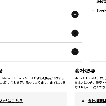
地域
茨城
エリア
青森
エリア
Spork
新潟
エリア
栃木
エリア
岩手
エリア
滋賀
エリア
富山
エリア
群馬
エリア
宮城
エリア
鳥取
エリア
京都
エリア
石川
エリア
埼玉
エリア
秋田
エリア
せ
会社概要
福岡
エリア
ade In Localシリーズおよび地域を代表する
Made In Loca
島根
エリア
大阪市
エリア
てのお問い合わせ等、承っております。まずはお気
業拡大につき、新卒・
福井
エリア
千葉
エリア
。
方はぜひご一読くださ
山形
エリア
佐賀
エリア
岡山
エリア
わせはこちら
会社概要
北摂
エリア
長野
エリア