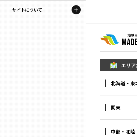
地域を代表する企業100選
記事ライター
サイトについて
岩手
プレスリリース
アンバサダー
私たちの理念
宮城
行政連携記事
お問い合わせ
MILCプロジェクト
秋田
運営会社情報
選出企業特別対談
エリア
山形
Localist
北海道・東
SDGsの先駆者
福島
イベント
茨城
関東
飲食店
栃木
地域豆知識
中部・北陸