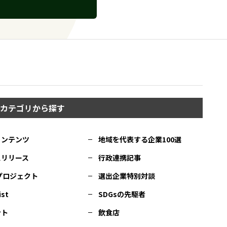
カテゴリから探す
コンテンツ
地域を代表する企業100選
スリリース
行政連携記事
Cプロジェクト
選出企業特別対談
ist
SDGsの先駆者
ント
飲食店