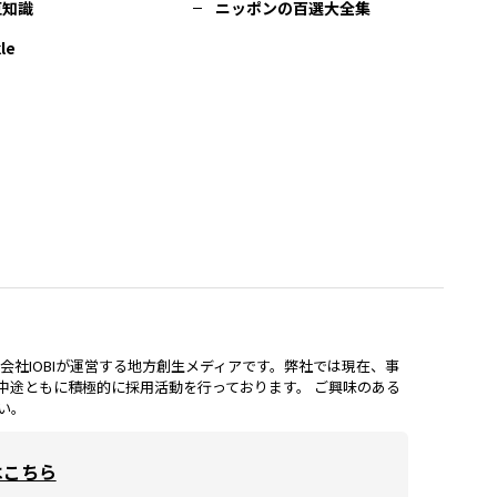
豆知識
ニッポンの百選大全集
le
lは、株式会社IOBIが運営する地方創生メディアです。弊社では現在、事
中途ともに積極的に採用活動を行っております。 ご興味のある
い。
はこちら