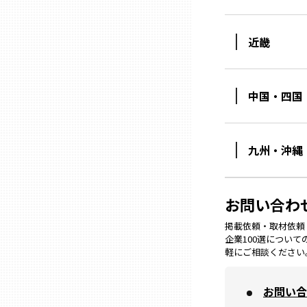
ニッポンの百選大全集
群馬
Sporkle
近畿
埼玉
中国・四国
千葉
東京23区
九州・沖縄
多摩地域
お問い合わ
神奈川
掲載依頼・取材依頼・M
企業100選につい
軽にご相談ください
新潟
お問い合
富山