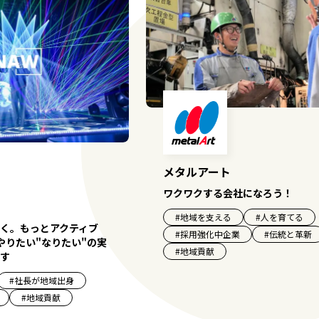
メタルアート
ワクワクする会社になろう！
#
地域を支える
#
人を育てる
く。もっとアクティブ
#
採用強化中企業
#
伝統と革新
やりたい"なりたい"の実
#
地域貢献
す
#
社長が地域出身
#
地域貢献