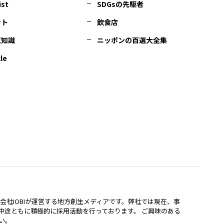
ist
SDGsの先駆者
ント
飲食店
豆知識
ニッポンの百選大全集
le
lは、株式会社IOBIが運営する地方創生メディアです。弊社では現在、事
中途ともに積極的に採用活動を行っております。 ご興味のある
い。