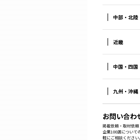
中部・北陸
石川
福井
近畿
山梨
中国・四国
長野
九州・沖縄
岐阜
お問い合わ
静岡
掲載依頼・取材依頼・M
企業100選につい
愛知
軽にご相談ください