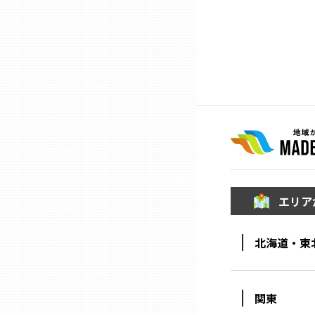
ニッポンの百選大全集
群馬
Sporkle
埼玉
千葉
東京23区
多摩地域
エリア
神奈川
北海道・東
新潟
関東
富山