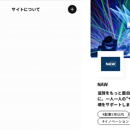
地域を代表する企業100選
記事ライター
サイトについて
岩手
プレスリリース
アンバサダー
私たちの理念
宮城
行政連携記事
お問い合わせ
MILCプロジェクト
秋田
運営会社情報
選出企業特別対談
山形
Localist
SDGsの先駆者
福島
NAW
滋賀をもっと面白
イベント
に。一人一人の"
茨城
現をサポートしま
飲食店
#
創業5年以内
栃木
地域豆知識
#
イノベーション