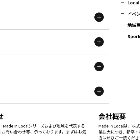
北海道
エリア
Local
イベ
地域
茨城
エリア
青森
エリア
Spork
新潟
エリア
栃木
エリア
岩手
エリア
滋賀
エリア
富山
エリア
群馬
エリア
宮城
エリア
鳥取
エリア
京都
エリア
石川
エリア
埼玉
エリア
秋田
エリア
せ
会社概要
福岡
エリア
ade In Localシリーズおよび地域を代表する
Made In Loca
島根
エリア
大阪市
エリア
てのお問い合わせ等、承っております。まずはお気
業拡大につき、新卒・
福井
エリア
千葉
エリア
。
方はぜひご一読くださ
山形
エリア