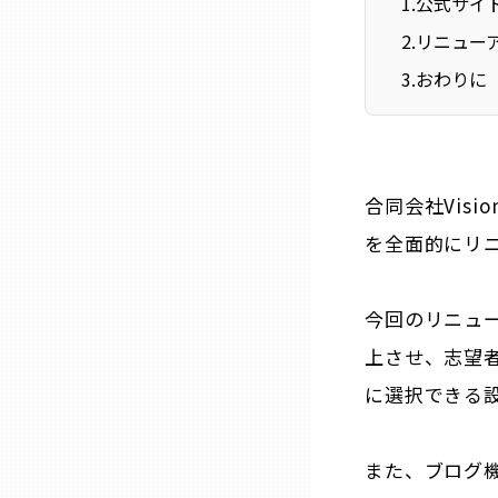
1
.
公式サイ
ニッポンの百選大全集
群馬
2
.
リニュー
Sporkle
3
.
おわりに
埼玉
千葉
合同会社Visio
東京23区
を全面的にリ
多摩地域
今回のリニュ
上させ、志望
神奈川
に選択できる
新潟
また、ブログ
富山