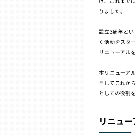
げ、これまで
りました。
三重
設立3周年と
滋賀
く活動をスタ
京都
リニューアル
大阪市
本リニューア
そしてこれか
北摂
としての役割
堺・泉州
リニュー
河内