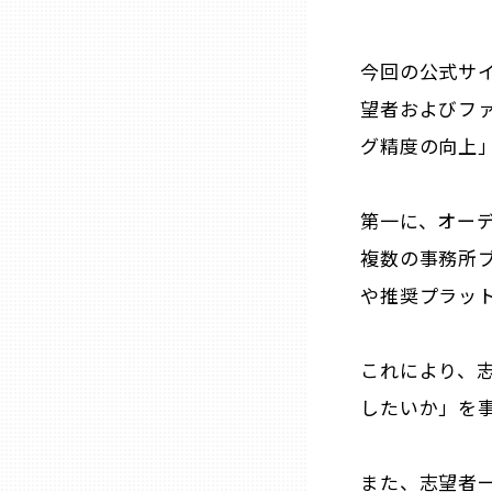
兵庫
今回の公式サ
奈良
望者およびフ
グ精度の向上
和歌山
第一に、オーデ
鳥取
複数の事務所
や推奨プラッ
島根
これにより、
岡山
したいか」を
広島
また、志望者