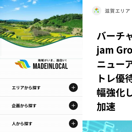
滋賀エリア
バーチャ
jam 
ニュー
トレ優
エリアから探す
幅強化
加速
企画から探す
北海道
特集コンテンツ
人から探す
青森