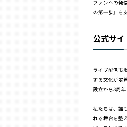
ファンへの発
の第一歩」を
石川
福井
公式サイ
山梨
ライブ配信市
長野
する文化が定着する
岐阜
設立から3周
静岡
私たちは、誰
れる舞台を整
愛知