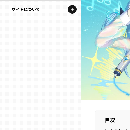
地域を代表する企業100選
記事ライター
サイトについて
岩手
プレスリリース
アンバサダー
私たちの理念
宮城
行政連携記事
お問い合わせ
MILCプロジェクト
秋田
運営会社情報
選出企業特別対談
山形
Localist
SDGsの先駆者
福島
イベント
茨城
飲食店
栃木
目次
地域豆知識