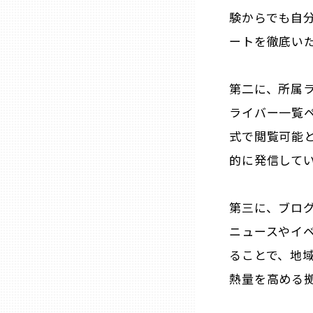
山口
験からでも自
ートを徹底い
徳島
第二に、所属
香川
ライバー一覧
式で閲覧可能
愛媛
的に発信して
高知
第三に、ブロ
福岡
ニュースやイ
ることで、地
佐賀
熱量を高める
長崎