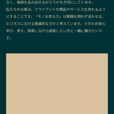
なく、価値を生み出せるかどうかを大切にしています。
私たちの仕事は、クライアントの商品やサービスを売れるよう
にすることです。「モノを売る力」は業種を問わず活かせる、
ビジネスにおける普遍的な力だと考えています。そのため自ら
学び、考え、挑戦しながら成長したい方と一緒に働きたいで
す。