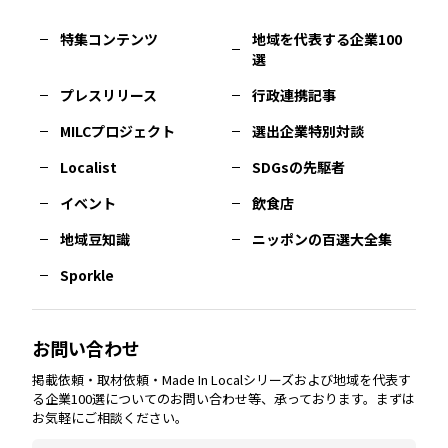
特集コンテンツ
地域を代表する企業100
選
佐賀
エリア
岡山
エリア
北摂
エリア
長野
エリア
東京23区
エリア
福島
エリア
プレスリリース
行政連携記事
MILCプロジェクト
選出企業特別対談
長崎
エリア
広島
エリア
堺・泉州
エリア
岐阜
エリア
多摩
エリア
Localist
SDGsの先駆者
イベント
飲食店
熊本
エリア
山口
エリア
河内
エリア
静岡
エリア
神奈川
エリア
地域豆知識
ニッポンの百選大全集
Sporkle
大分
エリア
徳島
エリア
兵庫
エリア
愛知
エリア
山梨
エリア
お問い合わせ
掲載依頼・取材依頼・Made In Localシリーズおよび地域を代表す
宮崎
エリア
香川
エリア
奈良
エリア
三重
エリア
る企業100選についてのお問い合わせ等、承っております。まずは
お気軽にご相談ください。