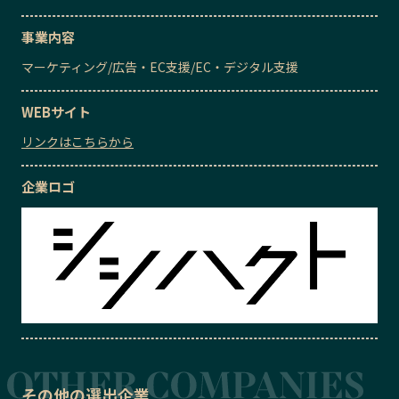
事業内容
マーケティング
/
広告・EC支援
/
EC・デジタル支援
WEBサイト
リンクはこちらから
企業ロゴ
その他の選出企業