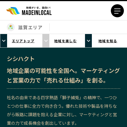
滋賀エリア
エリアから探す
エリアトップ
地域を楽しむ
地域を知る
北海道エリア
青森エリア
岩手エリア
宮城エリア
シシハクト
秋田エリア
山形エリア
地域企業の可能性を全国へ。マーケティング
福島エリア
茨城エリア
と営業の力で「売れる仕組み」を創る。
栃木エリア
群馬エリア
埼玉エリア
千葉エリア
社名の由来である四字熟語「獅子捕兎」の精神で、一つひ
東京23区エリア
多摩エリア
とつの仕事に全力で向き合う。優れた技術や製品を持ちな
神奈川エリア
新潟エリア
がら販路に課題を抱える企業に対し、マーケティングと営
富山エリア
石川エリア
業の力で成長機会を創出しています。
福井エリア
山梨エリア