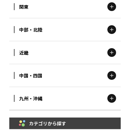
関東
北海道
エリア
中部・北陸
茨城
エリア
青森
エリア
近畿
新潟
エリア
栃木
エリア
岩手
エリア
中国・四国
滋賀
エリア
富山
エリア
群馬
エリア
宮城
エリア
九州・沖縄
鳥取
エリア
京都
エリア
石川
エリア
埼玉
エリア
秋田
エリア
カテゴリから探す
福岡
エリア
島根
エリア
大阪市
エリア
福井
エリア
千葉
エリア
山形
エリア