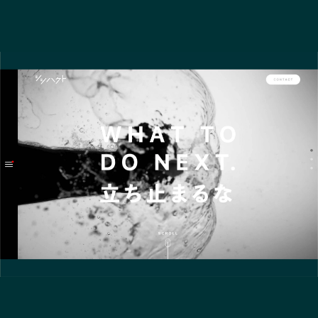
長野エリア
岐阜エリア
静岡エリア
愛知エリア
三重エリア
滋賀エリア
京都エリア
大阪市エリア
北摂エリア
堺・泉州エリア
河内エリア
兵庫エリア
奈良エリア
和歌山エリア
鳥取エリア
島根エリア
岡山エリア
広島エリア
山口エリア
徳島エリア
香川エリア
愛媛エリア
高知エリア
福岡エリア
佐賀エリア
長崎エリア
熊本エリア
大分エリア