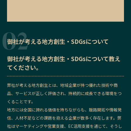
御社が考える地方創生・SDGsについて
御社が考える地方創生・SDGsについて教え
てください。
弊社が考える地方創生とは、地域企業が持つ優れた技術や商
品、サービスが正しく評価され、持続的に成長できる環境をつ
くることです。
地方には全国に誇れる価値を持ちながらも、販路開拓や情報発
信、人材不足などの課題を抱える企業が数多く存在します。弊
社はマーケティングや営業支援、EC活用支援を通じて、そうし