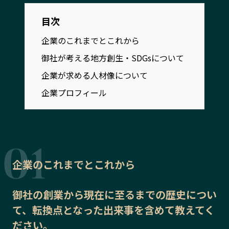
宮崎エリア
鹿児島エリア
目次
沖縄エリア
企業のこれまでとこれから
御社が考える地方創生・SDGsについて
カテゴリから探す
企業が求める人材像について
特集コンテンツ
地域を代表する 企業100選
企業プロフィール
プレスリリース
行政連携記事
MILCプロジェクト
選出企業特別対談
Localist
SDGsの先駆者
イベント
飲食店
企業のこれまでとこれから
地域豆知識
ニッポンの百選大全集
Sporkle
御社の
創業から現在に至るまでの歴史
につい
て、転換点となった出来事を含めて教えてく
「人」から探す
ださい。