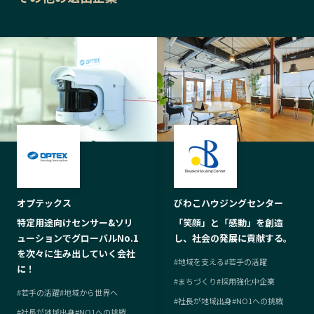
オプテックス
びわこハウジングセンター
特定用途向けセンサー&ソリ
「笑顔」と「感動」を創造
ューションでグローバルNo.1
し、社会の発展に貢献する。
を次々に生み出していく会社
#
地域を支える
#
若手の活躍
に！
#
まちづくり
#
採用強化中企業
#
若手の活躍
#
地域から世界へ
#
社長が地域出身
#
NO1への挑戦
#
社長が地域出身
#
NO1への挑戦