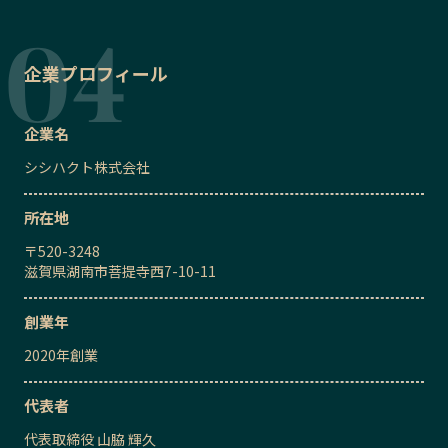
企業プロフィール
企業名
シシハクト株式会社
所在地
〒
520-3248
滋賀県湖南市菩提寺西7-10-11
創業年
2020
年創業
代表者
代表取締役
山脇 輝久