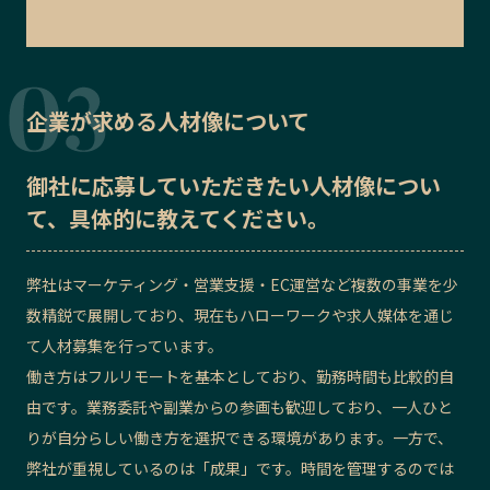
企業が求める人材像について
御社に応募していただきたい
人材像
につい
て、具体的に教えてください。
弊社はマーケティング・営業支援・EC運営など複数の事業を少
数精鋭で展開しており、現在もハローワークや求人媒体を通じ
て人材募集を行っています。
働き方はフルリモートを基本としており、勤務時間も比較的自
由です。業務委託や副業からの参画も歓迎しており、一人ひと
りが自分らしい働き方を選択できる環境があります。一方で、
弊社が重視しているのは「成果」です。時間を管理するのでは