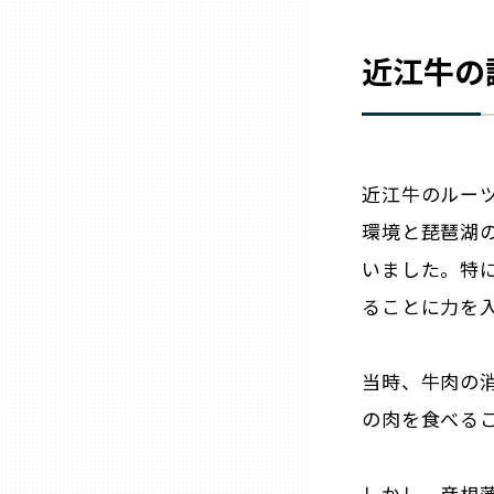
兵庫
近江牛の
奈良
和歌山
近江牛のルー
環境と琵琶湖
鳥取
いました。特
島根
ることに力を
岡山
当時、牛肉の
の肉を食べる
広島
しかし、彦根