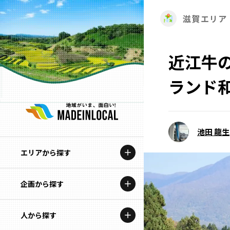
滋賀エリア
近江牛
ランド
池田 龍生
エリアから探す
企画から探す
北海道
特集コンテンツ
人から探す
青森