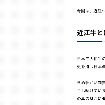
今回は、近江
三重
滋賀
近江牛と
京都
大阪市
日本三大和牛
史を持つ日本
北摂
きめ細かい肉
堺・泉州
了し続けてい
河内
の真の魅力に