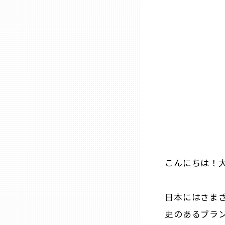
石川
福井
山梨
長野
岐阜
こんにちは！
静岡
日本にはさま
史のあるブラ
愛知