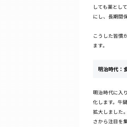
しても薬とし
熊本
にし、長期間
大分
こうした習慣
ます。
宮崎
鹿児島
明治時代：
沖縄
明治時代に入
化します。牛
拡大しました
さから注目を