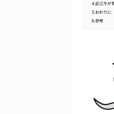
ニッポンの百選大全集
4
.
近江牛が
群馬
5
.
おわりに
Sporkle
埼玉
6
.
参考
千葉
東京23区
多摩地域
神奈川
新潟
富山