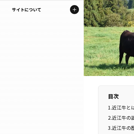
地域を代表する企業100選
記事ライター
サイトについて
岩手
プレスリリース
アンバサダー
私たちの理念
宮城
行政連携記事
お問い合わせ
MILCプロジェクト
秋田
運営会社情報
選出企業特別対談
山形
Localist
SDGsの先駆者
福島
目次
イベント
茨城
1
.
近江牛と
飲食店
2
.
近江牛の
栃木
地域豆知識
3
.
近江牛の