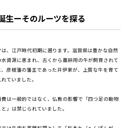
誕生ーそのルーツを探る
ツは、江戸時代初期に遡ります。滋賀県は豊かな自然
の水資源に恵まれ、古くから農耕用の牛が飼育されて
に、彦根藩の藩主であった井伊家が、上質な牛を育て
入れていました。
消費は一般的ではなく、仏教の影響で「四つ足の動物
こと」は禁じられていました。
藩では牛肉を薬膳料理として「反本丸（へんぽんが