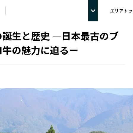
エリアトッ
の誕生と歴史 —日本最古のブ
和牛の魅力に迫るー