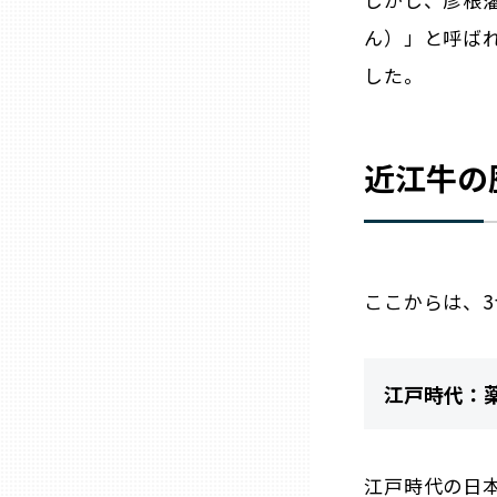
山口
ん）」と呼ば
した。
徳島
香川
近江牛の
愛媛
高知
ここからは、
福岡
江戸時代：
佐賀
江戸時代の日
長崎