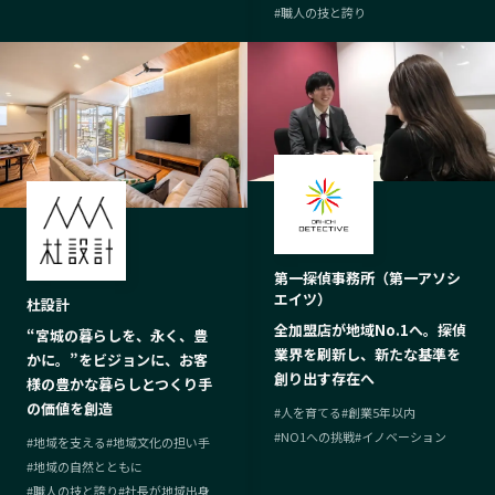
#
職人の技と誇り
第一探偵事務所（第一アソシ
エイツ）
杜設計
全加盟店が地域No.1へ。探偵
“宮城の暮らしを、永く、豊
業界を刷新し、新たな基準を
かに。”をビジョンに、お客
創り出す存在へ
様の豊かな暮らしとつくり手
の価値を創造
#
人を育てる
#
創業5年以内
#
NO1への挑戦
#
イノベーション
#
地域を支える
#
地域文化の担い手
#
地域の自然とともに
#
職人の技と誇り
#
社長が地域出身