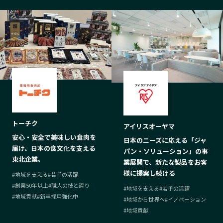
トーチク
アイリスオーヤマ
安心・安全で美味しい食肉を
日本のニーズに応える「ジャ
届け、日本の食文化を支える
パン・ソリューション」の事
東北企業。
業展開で、新たな製品をお客
様に提案し続ける
#
地域を支える
#
若手の活躍
#
創業50年以上
#
職人の技と誇り
#
地域を支える
#
若手の活躍
#
地域貢献
#
新卒採用強化中
#
地域から世界へ
#
イノベーション
#
地域貢献