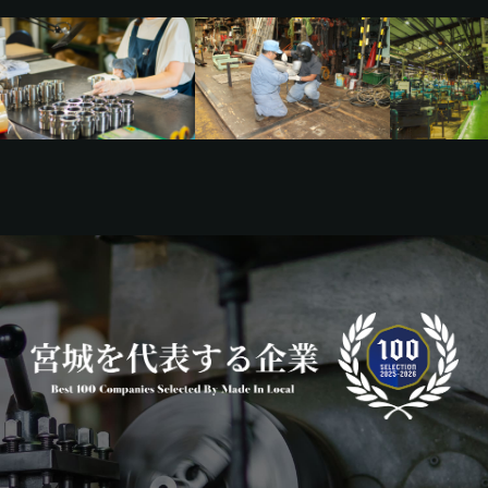
宮崎エリア
鹿児島エリア
沖縄エリア
カテゴリから探す
特集コンテンツ
地域を代表する 企業100選
プレスリリース
行政連携記事
MILCプロジェクト
選出企業特別対談
Localist
SDGsの先駆者
イベント
飲食店
地域豆知識
ニッポンの百選大全集
Sporkle
「人」から探す