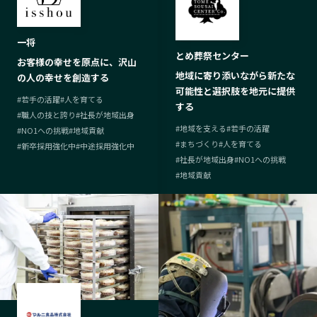
一将
とめ葬祭センター
お客様の幸せを原点に、沢山
地域に寄り添いながら新たな
の人の幸せを創造する
可能性と選択肢を地元に提供
#
若手の活躍
#
人を育てる
する
#
職人の技と誇り
#
社長が地域出身
#
地域を支える
#
若手の活躍
#
NO1への挑戦
#
地域貢献
#
まちづくり
#
人を育てる
#
新卒採用強化中
#
中途採用強化中
#
社長が地域出身
#
NO1への挑戦
#
地域貢献