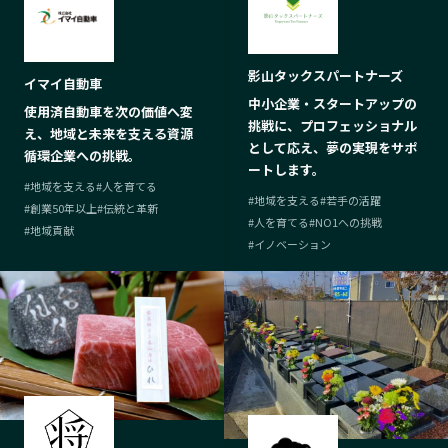
影山タックスパートナーズ
イマイ自動車
中小企業・スタートアップの
使用済自動車を次の価値へ変
挑戦に、プロフェッショナル
え、地域と未来を支える資源
として応え、夢の実現をサポ
循環企業への挑戦。
ートします。
#
地域を支える
#
人を育てる
#
地域を支える
#
若手の活躍
#
創業50年以上
#
伝統と革新
#
人を育てる
#
NO1への挑戦
#
地域貢献
#
イノベーション