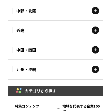
中部・北陸
茨城
エリア
青森
エリア
近畿
新潟
エリア
栃木
エリア
岩手
エリア
中国・四国
滋賀
エリア
富山
エリア
群馬
エリア
宮城
エリア
九州・沖縄
鳥取
エリア
京都
エリア
石川
エリア
埼玉
エリア
秋田
エリア
カテゴリから探す
福岡
エリア
島根
エリア
大阪市
エリア
福井
エリア
千葉
エリア
山形
エリア
特集コンテンツ
地域を代表する企業100