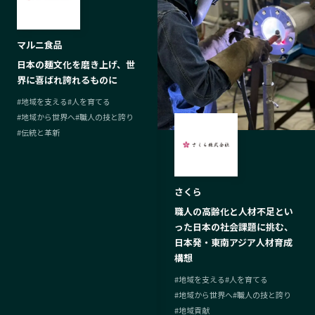
マルニ食品
日本の麺文化を磨き上げ、世
界に喜ばれ誇れるものに
#
地域を支える
#
人を育てる
#
地域から世界へ
#
職人の技と誇り
#
伝統と革新
さくら
職人の高齢化と人材不足とい
った日本の社会課題に挑む、
日本発・東南アジア人材育成
構想
#
地域を支える
#
人を育てる
#
地域から世界へ
#
職人の技と誇り
#
地域貢献