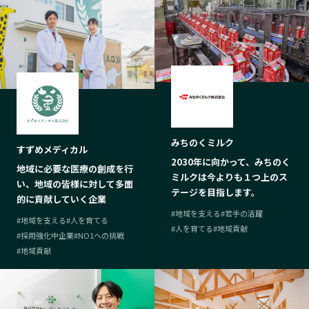
みちのくミルク
すずめメディカル
2030年に向かって、みちのく
地域に必要な医療の創成を行
ミルクは今よりも１つ上のス
い、地域の皆様に対して多面
テージを目指します。
的に貢献していく企業
#
地域を支える
#
若手の活躍
#
地域を支える
#
人を育てる
#
人を育てる
#
地域貢献
#
採用強化中企業
#
NO1への挑戦
#
地域貢献