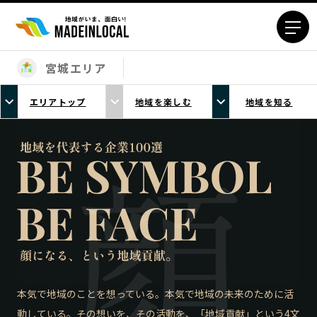
宮城エリア
エリアから探す
エリアトップ
地域を楽しむ
地域を知る
北海道エリア
青森エリア
岩手エリア
宮城エリア
秋田エリア
山形エリア
福島エリア
茨城エリア
栃木エリア
群馬エリア
埼玉エリア
千葉エリア
東京23区エリア
多摩エリア
神奈川エリア
新潟エリア
富山エリア
石川エリア
本気で地域のことを想っている。本気で地域の未来のために活
動している。その想いを、その活動を、「地域貢献」という4文
福井エリア
山梨エリア