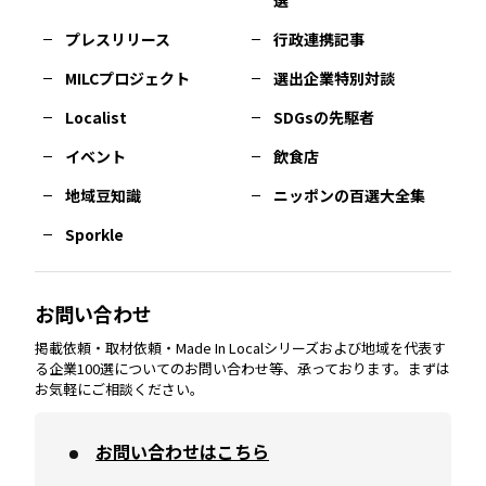
選
佐賀
エリア
岡山
エリア
北摂
エリア
長野
エリア
東京23区
エリア
福島
エリア
プレスリリース
行政連携記事
MILCプロジェクト
選出企業特別対談
長崎
エリア
広島
エリア
堺・泉州
エリア
岐阜
エリア
多摩
エリア
Localist
SDGsの先駆者
イベント
飲食店
熊本
エリア
山口
エリア
河内
エリア
静岡
エリア
神奈川
エリア
地域豆知識
ニッポンの百選大全集
Sporkle
大分
エリア
徳島
エリア
兵庫
エリア
愛知
エリア
山梨
エリア
お問い合わせ
掲載依頼・取材依頼・Made In Localシリーズおよび地域を代表す
宮崎
エリア
香川
エリア
奈良
エリア
三重
エリア
る企業100選についてのお問い合わせ等、承っております。まずは
お気軽にご相談ください。
お問い合わせはこちら
鹿児島
エリア
愛媛
エリア
和歌山
エリア