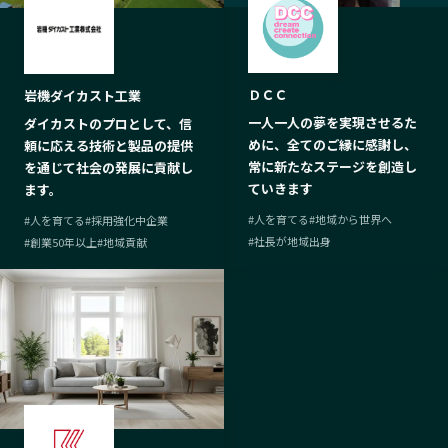
ＤＣＣ
岩機ダイカスト工業
一人一人の夢を実現させるた
ダイカストのプロとして、信
めに、全てのご縁に感謝し、
頼に応える技術と製品の提供
常に新たなステージを創造し
を通じて社会の発展に貢献し
ていきます
ます。
#
人を育てる
#
地域から世界へ
#
人を育てる
#
採用強化中企業
#
社長が地域出身
#
創業50年以上
#
地域貢献