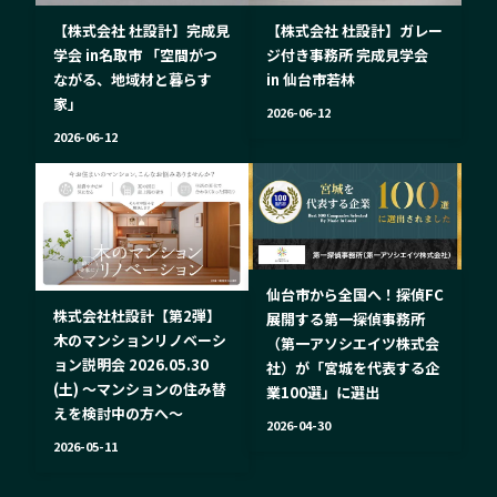
【株式会社 杜設計】完成見
【株式会社 杜設計】ガレー
学会 in名取市 「空間がつ
ジ付き事務所 完成見学会
ながる、地域材と暮らす
in 仙台市若林
家」
2026-06-12
2026-06-12
仙台市から全国へ！探偵FC
株式会社杜設計【第2弾】
展開する第一探偵事務所
木のマンションリノベーシ
（第一アソシエイツ株式会
ョン説明会 2026.05.30
社）が「宮城を代表する企
(土) ～マンションの住み替
業100選」に選出
えを検討中の方へ〜
2026-04-30
2026-05-11