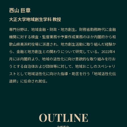
西山 巨章
大正大学地域創生学科 教授
専門分野は、地域金融・財政・地方創生。財務省勤務時代に金融
機関に対する検査・監督業務や予算作成業務のほか内閣府から和
歌山県美浜町役場に派遣され、地方創生活動に取り組んだ経験か
ら、金融と地方創生との関わりについて研究している。2022年4
月には内閣府より、地域の活性化に向け意欲的な取り組みを行お
うとする自治体および団体等に対して、地域おこしのスペシャリ
ストとして地域活性化に向けた指導・助言を行う「地域活性化伝
道師」に任命され就任。