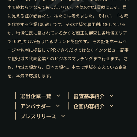
字で終わらすなんてもったいない。本気の地域貢献にこそ、目
長野エリア
岐阜エリア
に見える証が必要だと、私たちは考えました。 それが、「地域
静岡エリア
愛知エリア
を代表する企業100選」です。その地域で雇用創出をしている
三重エリア
滋賀エリア
か、地域住民に愛されているかなど厳正に審査し各地域エリア
京都エリア
大阪市エリア
で100社だけが選ばれるブランド認証です。 その証をホームペ
北摂エリア
堺・泉州エリア
ージや名刺に掲載してPRできるだけではなくインタビュー記事
河内エリア
兵庫エリア
や他地域の代表企業とのビジネスマッチングまで行えます。 さ
奈良エリア
和歌山エリア
ぁ、地域の顔から、日本の顔へ。本気で地域を支えている企業
鳥取エリア
島根エリア
を、本気で応援します。
岡山エリア
広島エリア
山口エリア
徳島エリア
選出企業一覧
審査基準紹介
香川エリア
愛媛エリア
アンバサダー
企画内容紹介
高知エリア
福岡エリア
プレスリリース
佐賀エリア
長崎エリア
熊本エリア
大分エリア