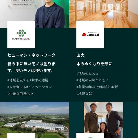
山大
ヒューマン・ネットワーク
木のぬくもりを形に
世の中に無いモノは創りま
す。良いモノは使います。
#
地域を支える
#
地域の自然とともに
#
地域を支える
#
若手の活躍
#
創業50年以上
#
伝統と革新
#
人を育てる
#
イノベーション
#
地域貢献
#
中途採用強化中