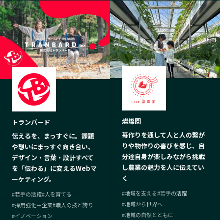
燦燦園
トランバード
苺作りを通して人と人の繋が
伝えるを、まっすぐに。課題
りや物作りの喜びを感じ、自
や想いにまっすぐ向き合い、
分達自身が楽しみながら挑戦
デザイン・言葉・設計すべて
し農業の魅力を人に伝えてい
を「伝わる」に変えるWebマ
く
ーケティング。
#
地域を支える
#
若手の活躍
#
若手の活躍
#
人を育てる
#
地域から世界へ
#
採用強化中企業
#
職人の技と誇り
#
地域の自然とともに
#
イノベーション