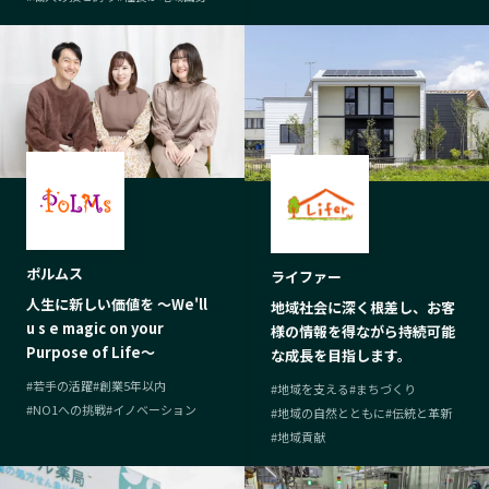
ポルムス
ライファー
人生に新しい価値を 〜We'll
地域社会に深く根差し、お客
u s e magic on your
様の情報を得ながら持続可能
Purpose of Life〜
な成長を目指します。
#
若手の活躍
#
創業5年以内
#
地域を支える
#
まちづくり
#
NO1への挑戦
#
イノベーション
#
地域の自然とともに
#
伝統と革新
#
地域貢献