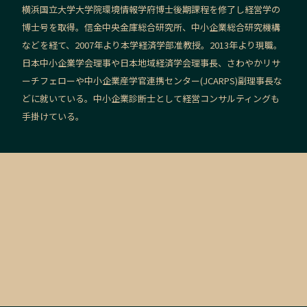
横浜国立大学大学院環境情報学府博士後期課程を修了し経営学の
博士号を取得。信金中央金庫総合研究所、中小企業総合研究機構
などを経て、2007年より本学経済学部准教授。2013年より現職。
日本中小企業学会理事や日本地域経済学会理事長、さわやかリサ
ーチフェローや中小企業産学官連携センター(JCARPS)副理事長な
どに就いている。中小企業診断士として経営コンサルティングも
手掛けている。