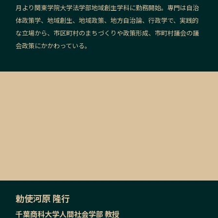
月より関東学院大学法学部地域創生学科に勤務開始。専門は自治
体政策学、地域創生、地域政策、地方自治論、行政学で、実践的
な立場から、市区町村のまちづくりや政策形成、市町村議会の議
会政策にかかわっている。
勅使河原 隆行
千葉商科大学人間社会学部 教授