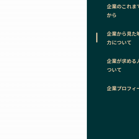
ニッポンの百選大全集
群馬
企業のこれま
から
Sporkle
埼玉
企業から見た
力について
千葉
企業が求める
東京23区
ついて
多摩地域
企業プロフィ
神奈川
新潟
富山