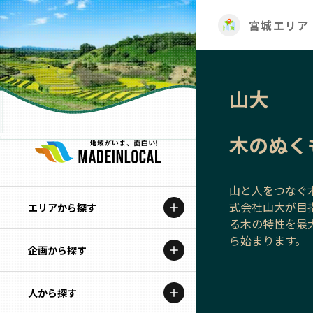
宮城エリア
山大
木のぬく
山と人をつなぐ
式会社山大が目
エリアから探す
る木の特性を最
ら始まります。
企画から探す
北海道
特集コンテンツ
人から探す
青森