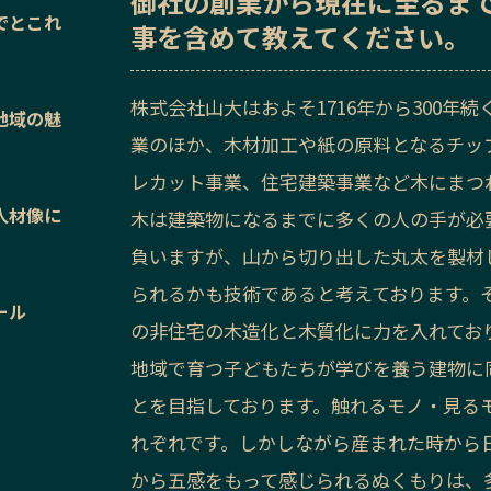
御社の
創業から現在に至るま
でとこれ
事を含めて教えてください。
株式会社山大はおよそ1716年から300
地域の魅
業のほか、木材加工や紙の原料となるチッ
レカット事業、住宅建築事業など木にまつ
人材像に
木は建築物になるまでに多くの人の手が必
負いますが、山から切り出した丸太を製材
られるかも技術であると考えております。
ール
の非住宅の木造化と木質化に力を入れてお
地域で育つ子どもたちが学びを養う建物に
とを目指しております。触れるモノ・見る
れぞれです。しかしながら産まれた時から
から五感をもって感じられるぬくもりは、