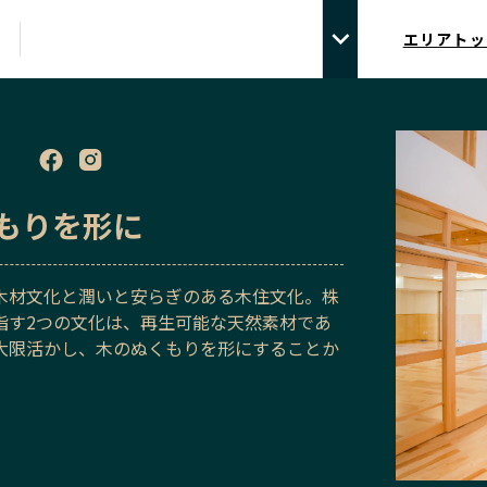
エリアトッ
もりを形に
木材文化と潤いと安らぎのある木住文化。株
指す2つの文化は、再生可能な天然素材であ
大限活かし、木のぬくもりを形にすることか