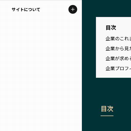
地域を代表する企業100選
記事ライター
サイトについて
岩手
プレスリリース
アンバサダー
私たちの理念
目次
宮城
行政連携記事
企業のこれ
お問い合わせ
MILCプロジェクト
秋田
企業から見
運営会社情報
選出企業特別対談
企業が求め
山形
企業プロフ
Localist
SDGsの先駆者
福島
イベント
茨城
目次
飲食店
栃木
地域豆知識