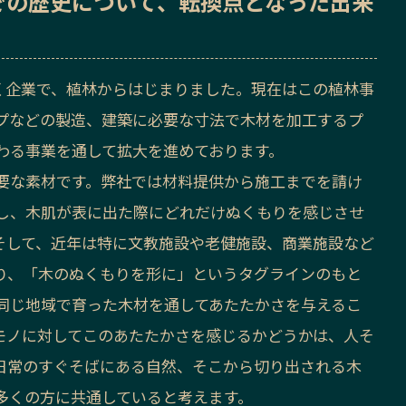
での歴史
について、転換点となった出来
年続く企業で、植林からはじまりました。現在はこの植林事
プなどの製造、建築に必要な寸法で木材を加工するプ
わる事業を通して拡大を進めております。
要な素材です。弊社では材料提供から施工までを請け
し、木肌が表に出た際にどれだけぬくもりを感じさせ
そして、近年は特に文教施設や老健施設、商業施設など
り、「木のぬくもりを形に」というタグラインのもと
同じ地域で育った木材を通してあたたかさを与えるこ
モノに対してこのあたたかさを感じるかどうかは、人そ
日常のすぐそばにある自然、そこから切り出される木
多くの方に共通していると考えます。