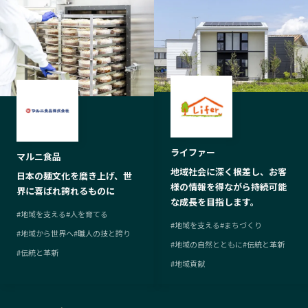
ライファー
マルニ食品
地域社会に深く根差し、お客
日本の麺文化を磨き上げ、世
様の情報を得ながら持続可能
界に喜ばれ誇れるものに
な成長を目指します。
#
地域を支える
#
人を育てる
#
地域を支える
#
まちづくり
#
地域から世界へ
#
職人の技と誇り
#
地域の自然とともに
#
伝統と革新
#
伝統と革新
#
地域貢献