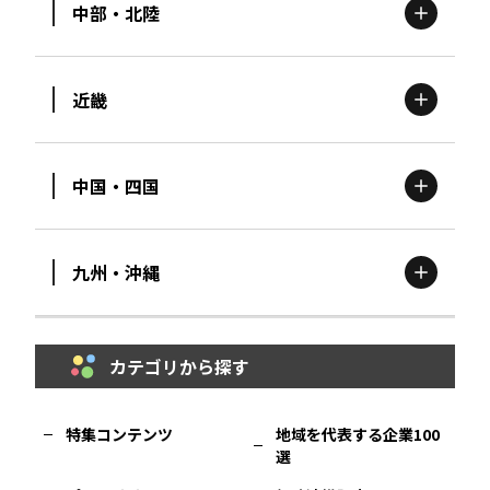
中部・北陸
茨城
エリア
青森
エリア
近畿
新潟
エリア
栃木
エリア
岩手
エリア
中国・四国
滋賀
エリア
富山
エリア
群馬
エリア
宮城
エリア
九州・沖縄
鳥取
エリア
京都
エリア
石川
エリア
埼玉
エリア
秋田
エリア
カテゴリから探す
福岡
エリア
島根
エリア
大阪市
エリア
福井
エリア
千葉
エリア
山形
エリア
特集コンテンツ
地域を代表する企業100
選
佐賀
エリア
岡山
エリア
北摂
エリア
長野
エリア
東京23区
エリア
福島
エリア