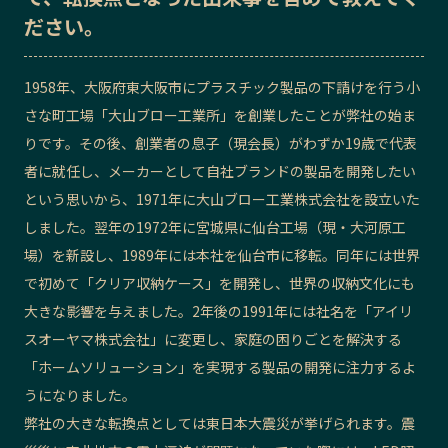
ださい。
記事ライター
アンバサダー
1958年、大阪府東大阪市にプラスチック製品の下請けを行う小
お問い合わせ
会社概要
さな町工場「大山ブロー工業所」を創業したことが弊社の始ま
りです。その後、創業者の息子（現会長）がわずか19歳で
代表
者
に就任し、メーカーとして自社ブランドの製品を開発したい
という思いから、
1971年
に大山ブロー工業株式会社を設立いた
しました。
翌年の1972年
に宮城県に仙台工場（現・大河原工
場）を新設し、1989年には本社を仙台市に移転。同年には世界
で初めて「クリア収納ケース」を開発し、世界の収納文化にも
大きな影響を与えました。2年後の1991年には社名を「アイリ
スオーヤマ株式会社」に変更し、家庭の困りごとを解決する
「ホームソリューション」を実現する製品の開発に注力するよ
うになりました。
弊社の大きな転換点としては東日本大震災が挙げられます。震