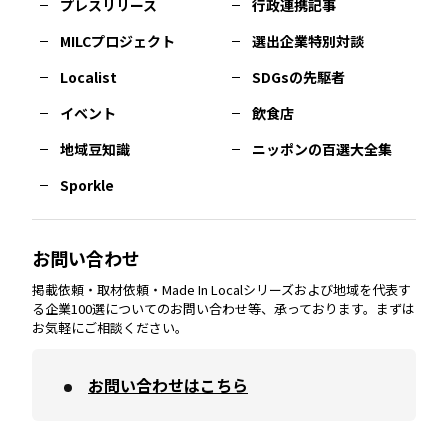
プレスリリース
行政連携記事
MILCプロジェクト
選出企業特別対談
長崎
エリア
広島
エリア
堺・泉州
エリア
岐阜
エリア
多摩
エリア
Localist
SDGsの先駆者
イベント
飲食店
熊本
エリア
山口
エリア
河内
エリア
静岡
エリア
神奈川
エリア
地域豆知識
ニッポンの百選大全集
Sporkle
大分
エリア
徳島
エリア
兵庫
エリア
愛知
エリア
山梨
エリア
お問い合わせ
掲載依頼・取材依頼・Made In Localシリーズおよび地域を代表す
宮崎
エリア
香川
エリア
奈良
エリア
三重
エリア
る企業100選についてのお問い合わせ等、承っております。まずは
お気軽にご相談ください。
お問い合わせはこちら
鹿児島
エリア
愛媛
エリア
和歌山
エリア