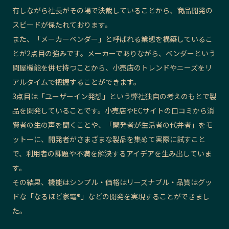
有しながら社長がその場で決裁している
ことから、商品開発の
スピードが保たれております。
また、「メーカーベンダー」と呼ばれる業態を
構築している
こ
とが2点目の強みです。メーカーでありながら、ベンダーという
問屋
機能を併せ持つことから、小売店のトレンドやニーズをリ
アルタイムで把握することができます。
3点目は「ユーザーイン発想」という弊社独自の考えのもとで製
品を開発していることです。小売店やECサイトの口コミから消
費者の生の声を聞くことや、「開発者が生活者の代弁者」をモ
ットーに、開発者がさまざまな製品を集めて実際に試
すこと
で、利用者の課題や不満を解決するアイデアを生み出していま
す
。
その結果、機能はシンプル・価格はリーズナブル・品質はグッ
ドな「なるほど家電®︎」
などの
開発を実現することができまし
た。