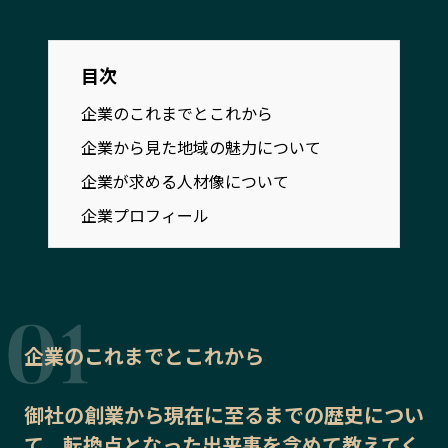
宮崎エリア
鹿児島エリア
沖縄エリア
目次
企業のこれまでとこれから
カテゴリから探す
企業から見た地域の魅力について
特集コンテンツ
地域を代表する 企業100選
企業が求める人材像について
プレスリリース
行政連携記事
企業プロフィール
MILCプロジェクト
選出企業特別対談
Localist
SDGsの先駆者
イベント
飲食店
地域豆知識
ニッポンの百選大全集
企業のこれまでとこれから
Sporkle
御社の
創業から現在に至るまでの歴史
につい
「人」から探す
て、転換点となった出来事を含めて教えてく