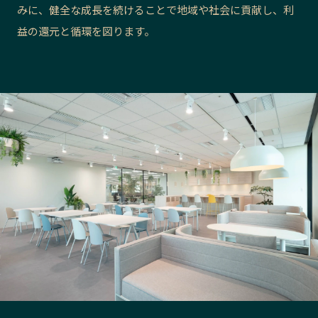
みに、健全な成長を続けることで地域や社会に貢献し、利
長野エリア
岐阜エリア
益の還元と循環を図ります。
静岡エリア
愛知エリア
三重エリア
滋賀エリア
京都エリア
大阪市エリア
北摂エリア
堺・泉州エリア
河内エリア
兵庫エリア
奈良エリア
和歌山エリア
鳥取エリア
島根エリア
岡山エリア
広島エリア
山口エリア
徳島エリア
香川エリア
愛媛エリア
高知エリア
福岡エリア
佐賀エリア
長崎エリア
熊本エリア
大分エリア