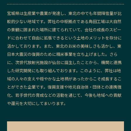
宮城県は生産業や農業が発達し、東北の中でも年間降雪量が比
較的少ない地域です。弊社の中枢
拠点である
角田工場は大自然
の景観に囲まれた場所に建てられていて、会社の成長のスピー
ドに合わせて自由に拡張できるという土地のメリットを存分に
活かしております。また、東北のお米の美味しさも活かし、東
日本大震災の復興のために精米事業を立ち上げ
ました
。さら
に、次世代放射光施設が仙台に誕生したことから、機関と連携
した研究開発にも取り組んでおります。このように、弊社は地
域の人々の支えや穏やかな土地柄があったからこそ成長するこ
とができた企業です。復興支援や
地元自治体・団体との連携強
化
、若手世代の育成などの活動を通じて、今後も地域への貢献
や還元を大切にしてまいります。