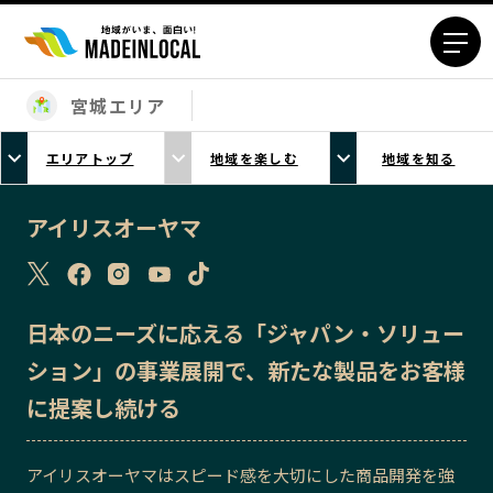
宮城エリア
エリアから探す
エリアトップ
地域を楽しむ
地域を知る
北海道エリア
青森エリア
岩手エリア
宮城エリア
アイリスオーヤマ
秋田エリア
山形エリア
福島エリア
茨城エリア
栃木エリア
群馬エリア
日本のニーズに応える「ジャパン・ソリュー
埼玉エリア
千葉エリア
ション」の事業展開で、新たな製品をお客様
東京23区エリア
多摩エリア
に提案し続ける
神奈川エリア
新潟エリア
富山エリア
石川エリア
アイリスオーヤマはスピード感を大切にした商品開発を強
福井エリア
山梨エリア