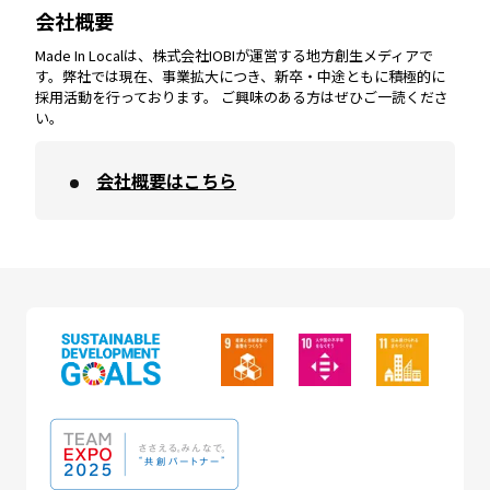
会社概要
沖縄
エリア
高知
エリア
Made In Localは、株式会社IOBIが運営する地方創生メディアで
す。弊社では現在、事業拡大につき、新卒・中途ともに積極的に
採用活動を行っております。 ご興味のある方はぜひご一読くださ
い。
会社概要はこちら