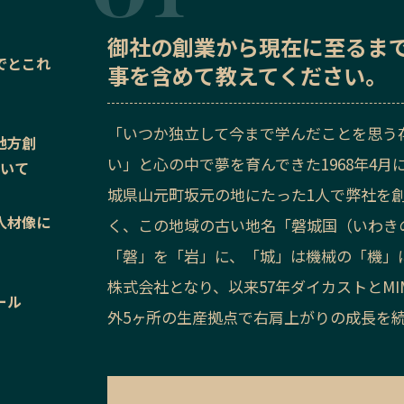
御社の
創業から現在に至るま
でとこれ
事を含めて教えてください。
「いつか独立して今まで学んだことを思う
地方創
い」と心の中で夢を育んできた1968年4
ついて
城県山元町坂元の地にたった1人で弊社を
人材像に
く、この地域の古い地名「磐城国（いわき
「磐」を「岩」に、「城」は機械の「機」に
株式会社となり、以来57年ダイカストとM
ール
外5ヶ所の生産拠点で右肩上がりの成長を