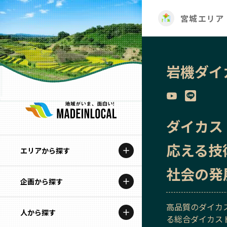
宮城エリア
岩機ダイ
ダイカス
応える技
エリアから探す
社会の発
企画から探す
北海道
高品質のダイカ
特集コンテンツ
人から探す
青森
る総合ダイカス