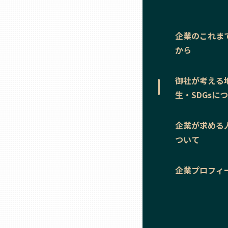
ニッポンの百選大全集
群馬
Sporkle
企業のこれま
埼玉
から
千葉
御社が考える
生・SDGsに
東京23区
企業が求める
多摩地域
ついて
神奈川
企業プロフィ
新潟
富山