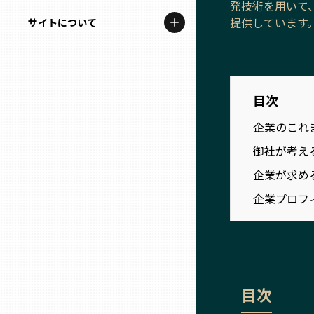
発技術を用いて
地域を代表する企業100選
記事ライター
提供しています
サイトについて
岩手
プレスリリース
アンバサダー
私たちの理念
宮城
行政連携記事
お問い合わせ
目次
MILCプロジェクト
秋田
運営会社情報
企業のこれ
選出企業特別対談
御社が考え
山形
Localist
企業が求め
SDGsの先駆者
福島
企業プロフ
イベント
茨城
飲食店
栃木
地域豆知識
目次