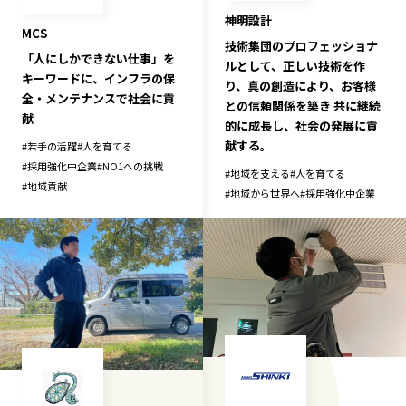
神明設計
MCS
技術集団のプロフェッショナ
「人にしかできない仕事」を
ルとして、正しい技術を作
キーワードに、インフラの保
り、真の創造により、お客様
全・メンテナンスで社会に貢
との信頼関係を築き 共に継続
献
的に成長し、社会の発展に貢
献する。
#
若手の活躍
#
人を育てる
#
採用強化中企業
#
NO1への挑戦
#
地域を支える
#
人を育てる
#
地域貢献
#
地域から世界へ
#
採用強化中企業