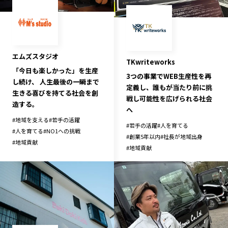
長野エリア
岐阜エリア
静岡エリア
愛知エリア
三重エリア
滋賀エリア
エムズスタジオ
京都エリア
大阪市エリア
TKwriteworks
「今日も楽しかった」を生産
3つの事業でWEB生産性を再
北摂エリア
堺・泉州エリア
し続け、 人生最後の一瞬まで
定義し、誰もが当たり前に挑
河内エリア
兵庫エリア
生きる喜びを持てる社会を創
戦し可能性を広げられる社会
造する。
奈良エリア
和歌山エリア
へ
#
地域を支える
#
若手の活躍
鳥取エリア
島根エリア
#
若手の活躍
#
人を育てる
#
人を育てる
#
NO1への挑戦
#
創業5年以内
#
社長が地域出身
岡山エリア
広島エリア
#
地域貢献
#
地域貢献
山口エリア
徳島エリア
香川エリア
愛媛エリア
高知エリア
福岡エリア
佐賀エリア
長崎エリア
熊本エリア
大分エリア