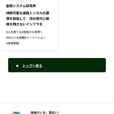
創発システム研究所
持続可能な道路トンネルの運
用を目指して 次の世代に禍
根を残さないインフラを
#
人を育てる
#
地域から世界へ
#
NO1への挑戦
#
イノベーション
#
地域貢献
トップへ戻る