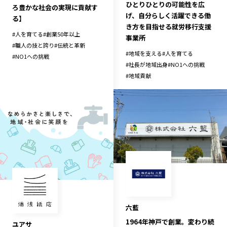
ひとりひとりの可能性を広
ろ豊かな社会の実現に貢献す
げ、自分らしく活躍できる働
る】
き方を目指せる就労移行支援
#
人を育てる
#
創業50年以上
事業所
#
職人の技と誇り
#
伝統と革新
#
地域を支える
#
人を育てる
#
NO1への挑戦
#
社長が地域出身
#
NO1への挑戦
#
地域貢献
六藍
1964年神戸で創業。変わり続
ユアサ