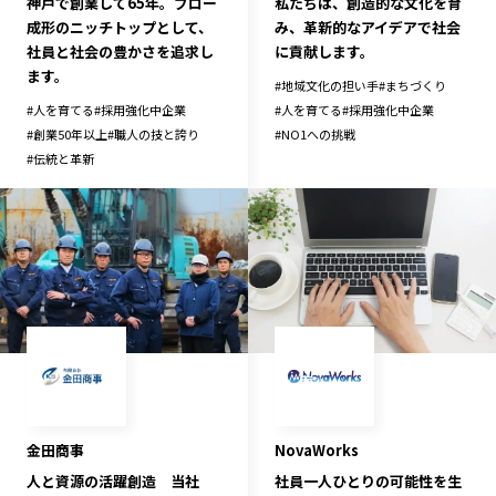
神戸で創業して65年。ブロー
私たちは、創造的な文化を育
成形のニッチトップとして、
み、革新的なアイデアで社会
社員と社会の豊かさを追求し
に貢献します。
ます。
#
地域文化の担い手
#
まちづくり
#
人を育てる
#
採用強化中企業
#
人を育てる
#
採用強化中企業
#
創業50年以上
#
職人の技と誇り
#
NO1への挑戦
#
伝統と革新
金田商事
NovaWorks
人と資源の活躍創造 当社
社員一人ひとりの可能性を生