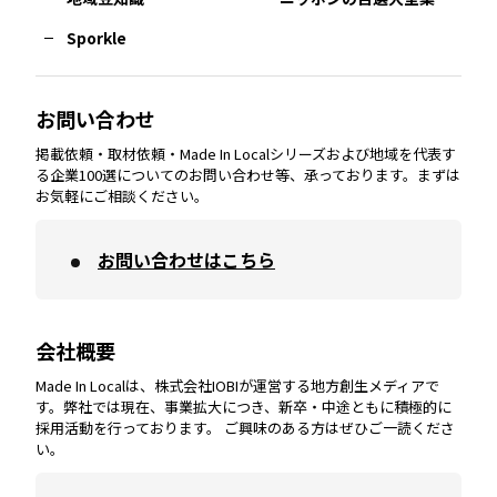
Sporkle
大分
エリア
徳島
エリア
兵庫
エリア
愛知
エリア
山梨
エリア
お問い合わせ
掲載依頼・取材依頼・Made In Localシリーズおよび地域を代表す
宮崎
エリア
香川
エリア
奈良
エリア
三重
エリア
る企業100選についてのお問い合わせ等、承っております。まずは
お気軽にご相談ください。
お問い合わせはこちら
鹿児島
エリア
愛媛
エリア
和歌山
エリア
会社概要
沖縄
エリア
高知
エリア
Made In Localは、株式会社IOBIが運営する地方創生メディアで
す。弊社では現在、事業拡大につき、新卒・中途ともに積極的に
採用活動を行っております。 ご興味のある方はぜひご一読くださ
い。