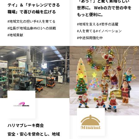
「あっ！」と驚く素晴らしい
テイ」＆「チャレンジできる
世界に。 Webの力で世の中を
職場」で喜びの輪を広げる
もっと便利に。
#
地域文化の担い手
#
人を育てる
#
地域を支える
#
若手の活躍
#
社長が地域出身
#
NO1への挑戦
#
人を育てる
#
イノベーション
#
地域貢献
#
中途採用強化中
ハリマブレーキ商会
安全・安心を使命とし、地域