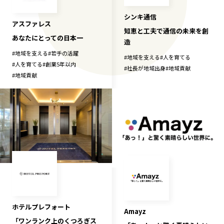
シンキ通信
アスファレス
知恵と工夫で通信の未来を創
あなたにとっての日本一
造
#
地域を支える
#
若手の活躍
#
地域を支える
#
人を育てる
#
人を育てる
#
創業5年以内
#
社長が地域出身
#
地域貢献
#
地域貢献
ホテルプレフォート
Amayz
「ワンランク上のくつろぎス