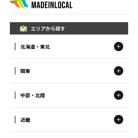
エリアから探す
北海道・東北
関東
北海道
エリア
中部・北陸
茨城
エリア
青森
エリア
近畿
新潟
エリア
栃木
エリア
岩手
エリア