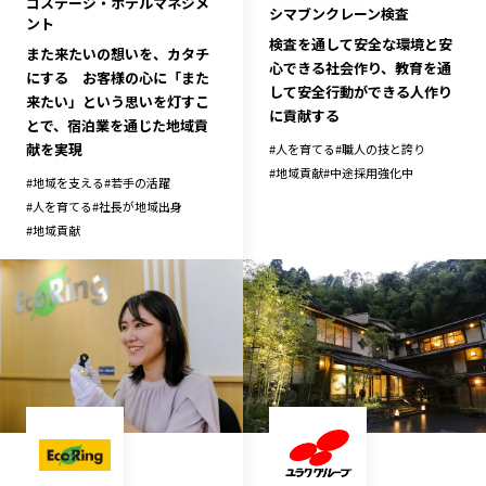
コステージ・ホテルマネジメ
シマブンクレーン検査
ント
検査を通して安全な環境と安
また来たいの想いを、カタチ
心できる社会作り、教育を通
にする お客様の心に「また
して安全行動ができる人作り
来たい」という思いを灯すこ
に貢献する
とで、宿泊業を通じた地域貢
献を実現
#
人を育てる
#
職人の技と誇り
#
地域貢献
#
中途採用強化中
#
地域を支える
#
若手の活躍
#
人を育てる
#
社長が地域出身
#
地域貢献