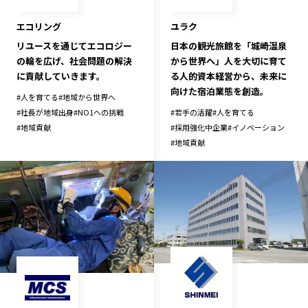
エコリング
ユラク
リユースを通じてエコロジー
日本の観光旅館を「城崎温泉
の輪を広げ、社会問題の解決
から世界へ」人を大切に育て
に貢献していきます。
る人的資本経営から、未来に
向けた宿泊業態を創造。
#
人を育てる
#
地域から世界へ
#
社長が地域出身
#
NO1への挑戦
#
若手の活躍
#
人を育てる
#
地域貢献
#
採用強化中企業
#
イノベーション
#
地域貢献