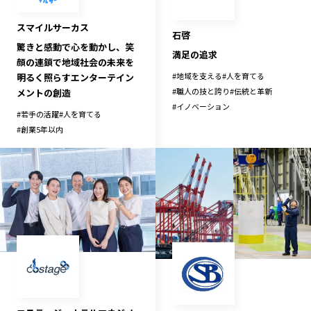
スマイルサーカス
石啓
驚きと感動で心を動かし、笑
満足の追求
顔の連鎖で地域社会の未来を
#
地域を支える
#
人を育てる
明るく照らすエンターテイン
#
職人の技と誇り
#
伝統と革新
メントの創造
#
イノベーション
#
若手の活躍
#
人を育てる
#
創業5年以内