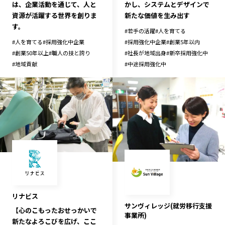
は、企業活動を通じて、人と
かし、システムとデザインで
資源が活躍する世界を創りま
新たな価値を生み出す
す。
#
若手の活躍
#
人を育てる
#
人を育てる
#
採用強化中企業
#
採用強化中企業
#
創業5年以内
#
創業50年以上
#
職人の技と誇り
#
社長が地域出身
#
新卒採用強化中
#
地域貢献
#
中途採用強化中
リナビス
サンヴィレッジ(就労移行支援
【心のこもったおせっかいで
事業所)
新たなよろこびを広げ、ここ