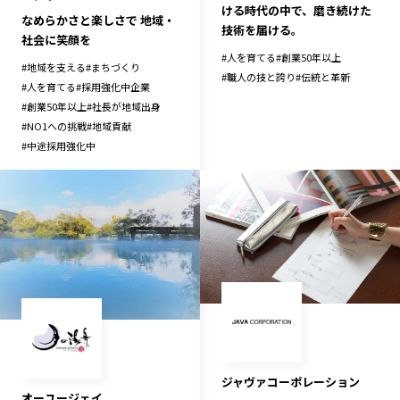
ける時代の中で、磨き続けた
なめらかさと楽しさで 地域・
技術を届ける。
社会に笑顔を
#
人を育てる
#
創業50年以上
#
地域を支える
#
まちづくり
#
職人の技と誇り
#
伝統と革新
#
人を育てる
#
採用強化中企業
#
創業50年以上
#
社長が地域出身
#
NO1への挑戦
#
地域貢献
#
中途採用強化中
ジャヴァコーポレーション
オーユージェイ