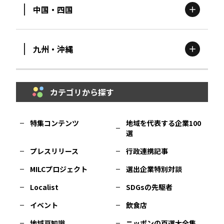
中国・四国
滋賀
エリア
富山
エリア
群馬
エリア
宮城
エリア
九州・沖縄
鳥取
エリア
京都
エリア
石川
エリア
埼玉
エリア
秋田
エリア
カテゴリから探す
福岡
エリア
島根
エリア
大阪市
エリア
福井
エリア
千葉
エリア
山形
エリア
特集コンテンツ
地域を代表する企業100
選
佐賀
エリア
岡山
エリア
北摂
エリア
長野
エリア
東京23区
エリア
福島
エリア
プレスリリース
行政連携記事
MILCプロジェクト
選出企業特別対談
長崎
エリア
広島
エリア
堺・泉州
エリア
岐阜
エリア
多摩
エリア
Localist
SDGsの先駆者
イベント
飲食店
熊本
エリア
山口
エリア
河内
エリア
静岡
エリア
神奈川
エリア
地域豆知識
ニッポンの百選大全集