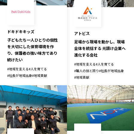
宮崎エリア
鹿児島エリア
沖縄エリア
ドキドキキッズ
アトビス
カテゴリから探す
子どもたち一人ひとりの個性
足場から現場を動かし、現場
を大切にした保育環境を作
全体を統括する 元請け企業へ
特集コンテンツ
地域を代表する 企業100選
り、保護者の強い味方であり
進化する会社
プレスリリース
行政連携記事
続けたい
#
地域を支える
#
人を育てる
MILCプロジェクト
選出企業特別対談
#
地域を支える
#
人を育てる
#
職人の技と誇り
#
社長が地域出身
#
社長が地域出身
#
地域貢献
#
地域貢献
Localist
SDGsの先駆者
イベント
飲食店
地域豆知識
ニッポンの百選大全集
Sporkle
「人」から探す