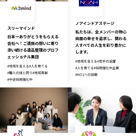
記事ライター
アンバサダー
ノアインドアステージ
スリーマインド
お問い合わせ
会社概要
私たちは、全メンバーの物心
日本一ありがとうをもらえる
両面の幸せを追求し、関わる
会社へ！ご遺族の想いに寄り
人すべての人生を彩り豊かに
添い続ける遺品整理のプロフ
します。
ェッショナル集団
#
地域を支える
#
若手の活躍
#
地域を支える
#
人を育てる
#
人を育てる
#
採用強化中企業
#
職人の技と誇り
#
地域貢献
#
NO1への挑戦
#
中途採用強化中