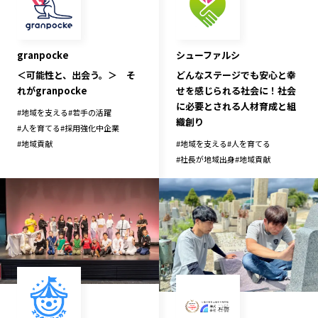
granpocke
シューファルシ
＜可能性と、出会う。＞ そ
どんなステージでも安心と幸
れがgranpocke
せを感じられる社会に！社会
に必要とされる人材育成と組
#
地域を支える
#
若手の活躍
織創り
#
人を育てる
#
採用強化中企業
#
地域貢献
#
地域を支える
#
人を育てる
#
社長が地域出身
#
地域貢献