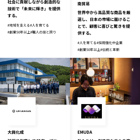
社会に貢献しながら創造的な
南貿易
技術で「未来に輝き」を提供
世界中から高品質な商品を厳
する。
選し、日本の市場に届けるこ
#
地域を支える
#
人を育てる
とで、顧客に喜びと驚きを提
#
創業50年以上
#
職人の技と誇り
供する。
#
人を育てる
#
採用強化中企業
#
創業50年以上
#
伝統と革新
大興化成
EMUDA