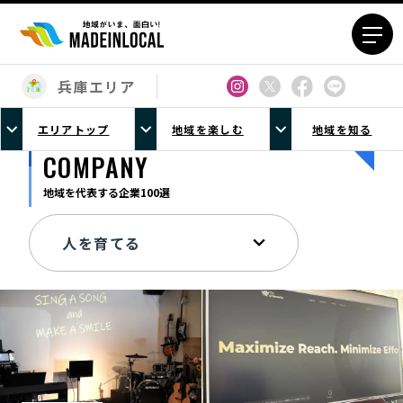
兵庫エリア
エリアから探す
エリアトップ
地域を楽しむ
地域を知る
北海道エリア
青森エリア
COMPANY
岩手エリア
宮城エリア
地域を代表する企業100選
秋田エリア
山形エリア
福島エリア
茨城エリア
栃木エリア
群馬エリア
埼玉エリア
千葉エリア
東京23区エリア
多摩エリア
神奈川エリア
新潟エリア
富山エリア
石川エリア
福井エリア
山梨エリア