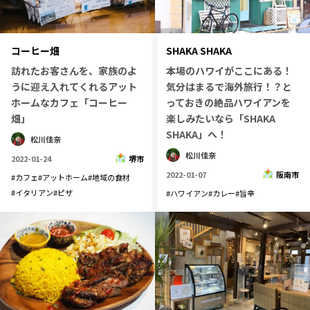
記事ライター
アンバサダー
コーヒー畑
SHAKA SHAKA
お問い合わせ
会社概要
訪れたお客さんを、家族のよ
本場のハワイがここにある！
うに迎え入れてくれるアット
気分はまるで海外旅行！？と
ホームなカフェ「コーヒー
っておきの絶品ハワイアンを
畑」
楽しみたいなら「SHAKA
SHAKA」へ！
松川佳奈
松川佳奈
2022-01-24
堺市
2022-01-07
阪南市
#
カフェ
#
アットホーム
#
地域の食材
#
イタリアン
#
ピザ
#
ハワイアン
#
カレー
#
旨辛