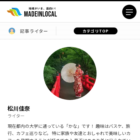
記事ライター
カテゴリTOP
エリアから探す
北海道エリア
青森エリア
岩手エリア
宮城エリア
秋田エリア
山形エリア
福島エリア
茨城エリア
栃木エリア
群馬エリア
埼玉エリア
千葉エリア
松川佳奈
東京23区エリア
多摩エリア
ライター
神奈川エリア
新潟エリア
現在都内の大学に通っている「かな」です！ 趣味はバスケ、旅
富山エリア
石川エリア
行、カフェ巡りなど。 特に家族や友達とおしゃれで美味しいカ
福井エリア
山梨エリア