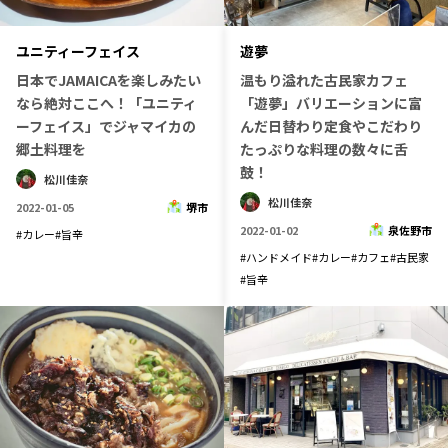
ユニティーフェイス
遊夢
日本でJAMAICAを楽しみたい
温もり溢れた古民家カフェ
なら絶対ここへ！「ユニティ
「遊夢」バリエーションに富
ーフェイス」でジャマイカの
んだ日替わり定食やこだわり
郷土料理を
たっぷりな料理の数々に舌
鼓！
松川佳奈
松川佳奈
2022-01-05
堺市
2022-01-02
泉佐野市
#
カレー
#
旨辛
#
ハンドメイド
#
カレー
#
カフェ
#
古民家
#
旨辛