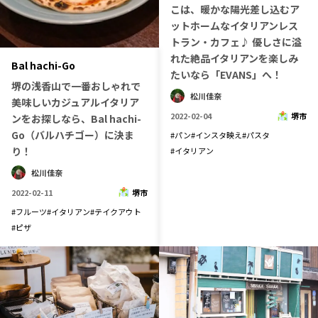
宮崎エリア
鹿児島エリア
こは、暖かな陽光差し込むア
ットホームなイタリアンレス
沖縄エリア
トラン・カフェ♪ 優しさに溢
れた絶品イタリアンを楽しみ
Bal hachi-Go
たいなら「EVANS」へ！
堺の浅香山で一番おしゃれで
カテゴリから探す
松川佳奈
美味しいカジュアルイタリア
2022-02-04
堺市
ンをお探しなら、Bal hachi-
特集コンテンツ
地域を代表する 企業100選
Go（バルハチゴー）に決ま
#
パン
#
インスタ映え
#
パスタ
プレスリリース
行政連携記事
り！
#
イタリアン
MILCプロジェクト
選出企業特別対談
松川佳奈
Localist
SDGsの先駆者
2022-02-11
堺市
イベント
飲食店
#
フルーツ
#
イタリアン
#
テイクアウト
#
ピザ
地域豆知識
ニッポンの百選大全集
Sporkle
「人」から探す