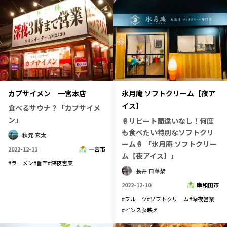
カプサイメン 一宮本店
氷月庵 ソフトクリーム【夜ア
イス】
食べるサウナ？「カプサイメ
ン」
🍦リピート間違いなし！何度
も食べたい特別なソフトクリ
秋元 玄太
ーム🍦 「氷月庵 ソフトクリー
2022-12-11
一宮市
ム【夜アイス】」
#
ラーメン
#
旨辛
#
深夜営業
長井 日華梨
2022-12-10
岸和田市
#
フルーツ
#
ソフトクリーム
#
深夜営業
#
インスタ映え