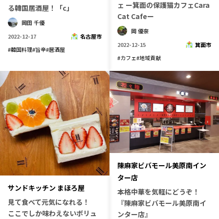
ェ ー箕面の保護猫カフェCara
宮崎エリア
鹿児島エリア
る韓国居酒屋！「c」
Cat Cafeー
沖縄エリア
岡田 千優
岡 優奈
2022-12-17
名古屋市
2022-12-15
箕面市
#
韓国料理
#
旨辛
#
居酒屋
#
カフェ
#
地域貢献
カテゴリから探す
特集コンテンツ
地域を代表する 企業100選
プレスリリース
行政連携記事
MILCプロジェクト
選出企業特別対談
Localist
SDGsの先駆者
イベント
飲食店
地域豆知識
ニッポンの百選大全集
陳麻家ビバモール美原南イン
Sporkle
ター店
サンドキッチン まほろ屋
本格中華を気軽にどうぞ！
見て食べて元気になれる！
『陳麻家ビバモール美原南イ
「人」から探す
ここでしか味わえないボリュ
ンター店』