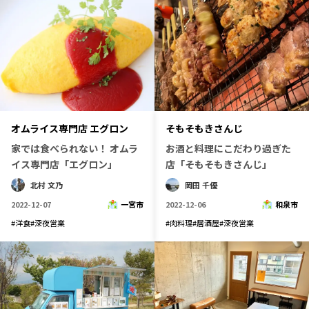
オムライス専門店 エグロン
そもそもきさんじ
家では食べられない！ オムラ
お酒と料理にこだわり過ぎた
イス専門店「エグロン」
店「そもそもきさんじ」
北村 文乃
岡田 千優
2022-12-07
一宮市
2022-12-06
和泉市
#
洋食
#
深夜営業
#
肉料理
#
居酒屋
#
深夜営業