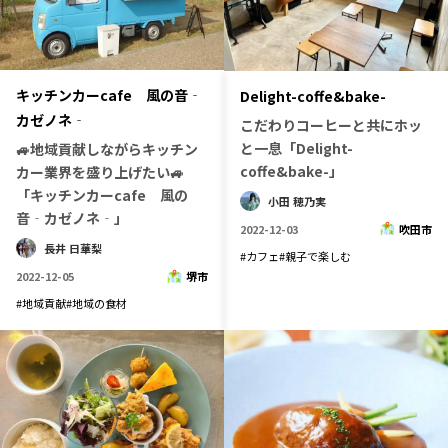
キッチンカーcafe 風の音‐
Delight-coffe&bake-
カゼノネ‐
こだわりコーヒーと共にホッ
と一息「Delight-
🚙地域貢献しながらキッチン
coffe&bake-」
カー業界を盛り上げたい🚙
「キッチンカーcafe 風の
小田 穂乃実
音‐カゼノネ‐」
2022-12-03
吹田市
長井 日華梨
#
カフェ
#
親子で楽しむ
2022-12-05
堺市
#
地域貢献
#
地域の食材