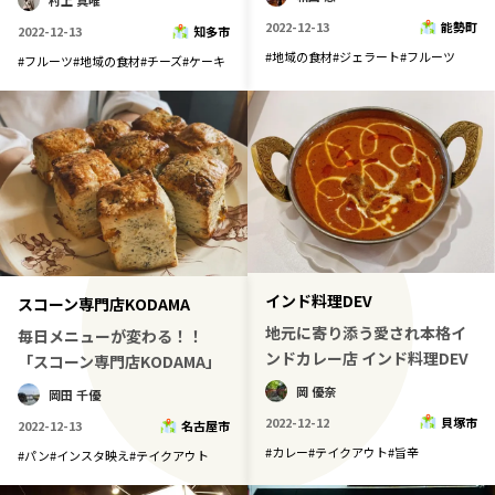
村上 真唯
2022-12-13
能勢町
2022-12-13
知多市
#
地域の食材
#
ジェラート
#
フルーツ
#
フルーツ
#
地域の食材
#
チーズ
#
ケーキ
インド料理DEV
スコーン専門店KODAMA
地元に寄り添う愛され本格イ
毎日メニューが変わる！！
ンドカレー店 インド料理DEV
「スコーン専門店KODAMA」
岡 優奈
岡田 千優
2022-12-12
貝塚市
2022-12-13
名古屋市
#
カレー
#
テイクアウト
#
旨辛
#
パン
#
インスタ映え
#
テイクアウト