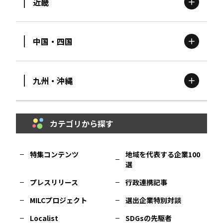
近畿
新潟
エリア
栃木
エリア
岩手
エリア
中国・四国
滋賀
エリア
富山
エリア
群馬
エリア
宮城
エリア
九州・沖縄
鳥取
エリア
京都
エリア
石川
エリア
埼玉
エリア
秋田
エリア
カテゴリから探す
福岡
エリア
島根
エリア
大阪市
エリア
福井
エリア
千葉
エリア
山形
エリア
特集コンテンツ
地域を代表する企業100
選
佐賀
エリア
岡山
エリア
北摂
エリア
長野
エリア
東京23区
エリア
福島
エリア
プレスリリース
行政連携記事
MILCプロジェクト
選出企業特別対談
長崎
エリア
広島
エリア
堺・泉州
エリア
岐阜
エリア
多摩
エリア
Localist
SDGsの先駆者