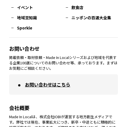
イベント
飲食店
熊本
エリア
山口
エリア
河内
エリア
静岡
エリア
神奈川
エリア
地域豆知識
ニッポンの百選大全集
Sporkle
大分
エリア
徳島
エリア
兵庫
エリア
愛知
エリア
山梨
エリア
お問い合わせ
掲載依頼・取材依頼・Made In Localシリーズおよび地域を代表す
宮崎
エリア
香川
エリア
奈良
エリア
三重
エリア
る企業100選についてのお問い合わせ等、承っております。まずは
お気軽にご相談ください。
お問い合わせはこちら
鹿児島
エリア
愛媛
エリア
和歌山
エリア
会社概要
沖縄
エリア
高知
エリア
Made In Localは、株式会社IOBIが運営する地方創生メディアで
す。弊社では現在、事業拡大につき、新卒・中途ともに積極的に