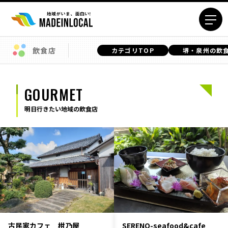
飲食店
カテゴリTOP
堺・泉州の飲
エリアから探す
北海道エリア
青森エリア
GOURMET
岩手エリア
宮城エリア
明日行きたい地域の飲食店
秋田エリア
山形エリア
福島エリア
茨城エリア
栃木エリア
群馬エリア
埼玉エリア
千葉エリア
東京23区エリア
多摩エリア
神奈川エリア
新潟エリア
富山エリア
石川エリア
古民家カフェ 柑乃屋
福井エリア
山梨エリア
SERENO-seafood&cafe