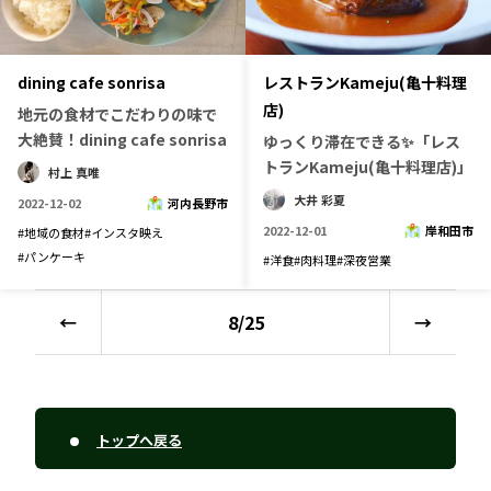
dining cafe sonrisa
レストランKameju(亀十料理
店)
地元の食材でこだわりの味で
大絶賛！dining cafe sonrisa
ゆっくり滞在できる✨「レス
トランKameju(亀十料理店)」
村上 真唯
大井 彩夏
2022-12-02
河内長野市
2022-12-01
岸和田市
#
地域の食材
#
インスタ映え
#
パンケーキ
#
洋食
#
肉料理
#
深夜営業
←
8
/
25
→
トップへ戻る