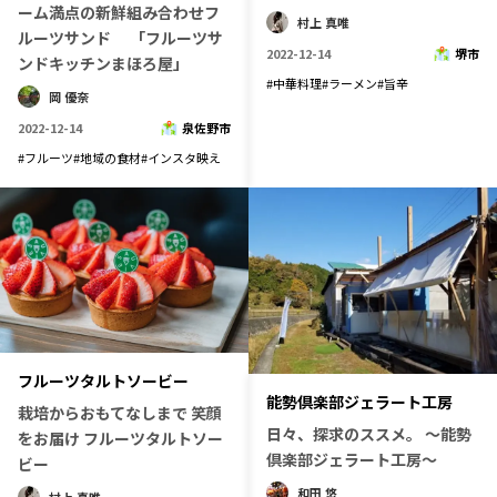
ーム満点の新鮮組み合わせフ
村上 真唯
記事ライター
アンバサダー
ルーツサンド 「フルーツサ
2022-12-14
堺市
ンドキッチンまほろ屋」
#
中華料理
#
ラーメン
#
旨辛
岡 優奈
お問い合わせ
会社概要
2022-12-14
泉佐野市
#
フルーツ
#
地域の食材
#
インスタ映え
フルーツタルトソービー
能勢倶楽部ジェラート工房
栽培からおもてなしまで 笑顔
日々、探求のススメ。 ～能勢
をお届け フルーツタルトソー
倶楽部ジェラート工房～
ビー
和田 悠