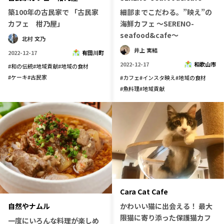
築100年の古民家で 「古民家
細部までこだわる。”映え”の
長野エリア
岐阜エリア
カフェ 柑乃屋」
海鮮カフェ 〜SERENO-
静岡エリア
愛知エリア
seafood&cafe〜
北村 文乃
三重エリア
滋賀エリア
井上 実結
2022-12-17
有田川町
京都エリア
大阪市エリア
2022-12-17
和歌山市
#
和の伝統
#
地域貢献
#
地域の食材
北摂エリア
堺・泉州エリア
#
ケーキ
#
古民家
#
カフェ
#
インスタ映え
#
地域の食材
#
魚料理
#
地域貢献
河内エリア
兵庫エリア
奈良エリア
和歌山エリア
鳥取エリア
島根エリア
岡山エリア
広島エリア
山口エリア
徳島エリア
香川エリア
愛媛エリア
高知エリア
福岡エリア
Cara Cat Cafe
佐賀エリア
長崎エリア
かわいい猫に出会える！ 最大
自然やナムル
熊本エリア
大分エリア
限猫に寄り添った保護猫カフ
一度にいろんな料理が楽しめ