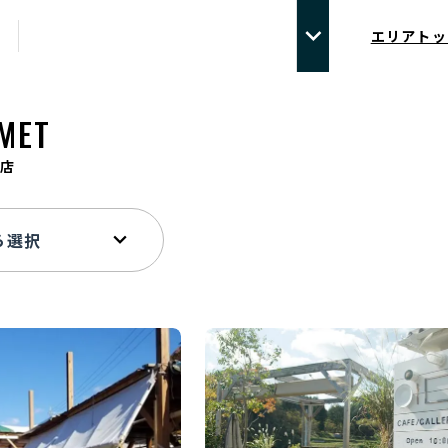
エリアトッ
MET
店