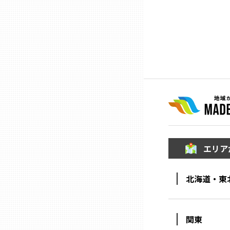
三重
滋賀
京都
大阪市
エリア
北摂
北海道・東
堺・泉州
河内
関東