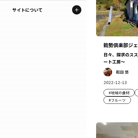
地域を代表する企業100選
記事ライター
サイトについて
岩手
プレスリリース
アンバサダー
私たちの理念
宮城
行政連携記事
お問い合わせ
MILCプロジェクト
能勢倶楽部ジェ
秋田
運営会社情報
日々、探求のスス
選出企業特別対談
ート工房～
山形
Localist
和田 悠
2022-12-13
SDGsの先駆者
福島
#
地域の食材
イベント
#
フルーツ
茨城
飲食店
栃木
地域豆知識