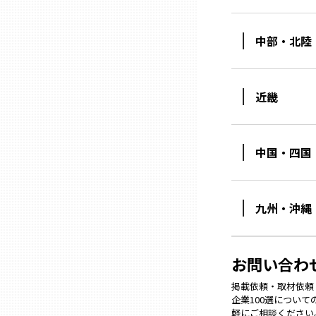
兵庫
中部・北陸
奈良
近畿
和歌山
鳥取
中国・四国
島根
九州・沖縄
岡山
お問い合わ
広島
掲載依頼・取材依頼・M
企業100選につい
軽にご相談ください