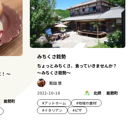
みちくさ能勢
ちょっとみちくさ、食っていきませんか？
～みちくさ能勢～
！ ～
和田 悠
2022-10-16
北摂
能勢町
能勢町
#
アットホーム
#
地域の食材
#
イタリアン
#
ピザ