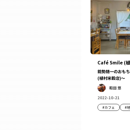
ニッポンの百選大全集
群馬
Sporkle
埼玉
千葉
東京23区
Café Smile
能勢随一のおもちカフ
多摩地域
(植村米穀店)～
和田 悠
神奈川
2022-10-21
#
カフェ
#
新潟
富山