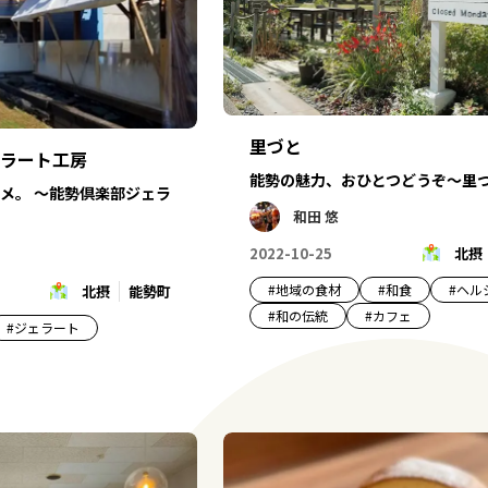
里づと
ラート工房
能勢の魅力、おひとつどうぞ～里
メ。 ～能勢倶楽部ジェラ
和田 悠
2022-10-25
北摂
#
地域の食材
#
和食
#
ヘル
北摂
能勢町
#
和の伝統
#
カフェ
#
ジェラート