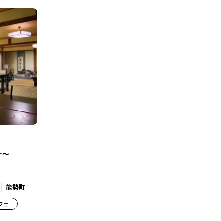
ナ～
能勢町
フェ