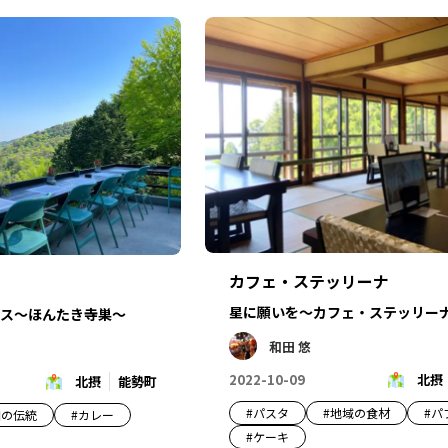
カフェ・ステッリーナ
星に願いを～カフェ・ステッリー
ス～ほんたき寺巣～
和田 悠
2022-10-09
北摂
北摂
能勢町
#
パスタ
#
地域の食材
#
パ
和の伝統
#
カレー
#
ケーキ