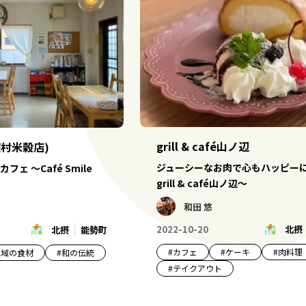
grill & café山ノ辺
 (植村米穀店)
ジューシーなお肉で心もハッピーに
ェ ～Café Smile
grill & café山ノ辺～
和田 悠
2022-10-20
北摂
北摂
能勢町
#
カフェ
#
ケーキ
#
肉料理
地域の食材
#
和の伝統
#
テイクアウト