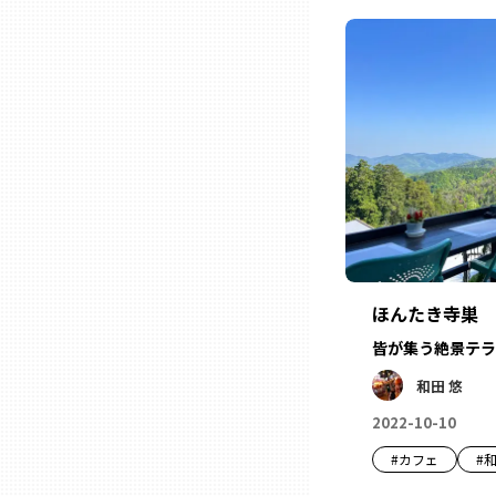
石川
福井
山梨
長野
ほんたき寺巣
岐阜
皆が集う絶景テラ
和田 悠
静岡
2022-10-10
#
カフェ
#
愛知