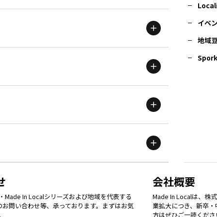
北海道
エリア
Local
イベ
地域
茨城
エリア
青森
エリア
Spork
新潟
エリア
栃木
エリア
岩手
エリア
滋賀
エリア
富山
エリア
群馬
エリア
宮城
エリア
鳥取
エリア
京都
エリア
石川
エリア
埼玉
エリア
秋田
エリア
せ
会社概要
福岡
エリア
ade In Localシリーズおよび地域を代表する
Made In Loca
島根
エリア
大阪市
エリア
てのお問い合わせ等、承っております。まずはお気
業拡大につき、新卒・
福井
エリア
千葉
エリア
。
方はぜひご一読くださ
山形
エリア