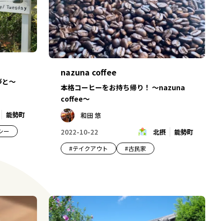
nazuna coffee
づと～
本格コーヒーをお持ち帰り！ ～nazuna
coffee～
能勢町
和田 悠
シー
2022-10-22
北摂
能勢町
#
テイクアウト
#
古民家