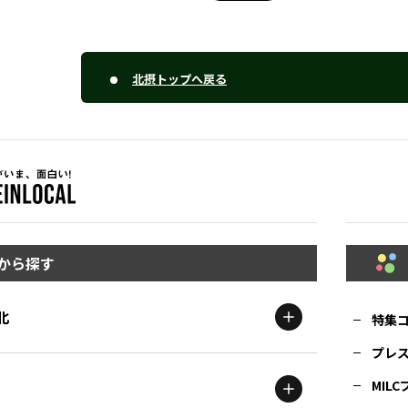
北摂トップへ戻る
から探す
北
特集
プレ
MIL