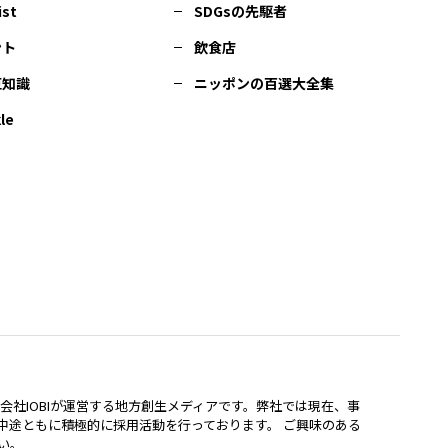
ist
SDGsの先駆者
ント
飲食店
豆知識
ニッポンの百選大全集
le
lは、株式会社IOBIが運営する地方創生メディアです。弊社では現在、事
中途ともに積極的に採用活動を行っております。 ご興味のある
い。