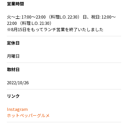
営業時間
記事ライター
アンバサダー
火～土: 17:00～23:00 （料理L.O. 22:30） 日、祝日: 12:00～
22:00 （料理 L.O. 21:30）
お問い合わせ
会社概要
※8月15日をもってランチ営業を終了いたしました
定休日
月曜日
取材日
2022/10/26
リンク
Instagram
ホットペッパーグルメ