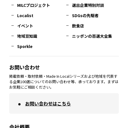
MILCプロジェクト
選出企業特別対談
長崎
エリア
広島
エリア
堺・泉州
エリア
岐阜
エリア
多摩
エリア
Localist
SDGsの先駆者
イベント
飲食店
熊本
エリア
山口
エリア
河内
エリア
静岡
エリア
神奈川
エリア
地域豆知識
ニッポンの百選大全集
Sporkle
大分
エリア
徳島
エリア
兵庫
エリア
愛知
エリア
山梨
エリア
お問い合わせ
掲載依頼・取材依頼・Made In Localシリーズおよび地域を代表す
宮崎
エリア
香川
エリア
奈良
エリア
三重
エリア
る企業100選についてのお問い合わせ等、承っております。まずは
お気軽にご相談ください。
お問い合わせはこちら
鹿児島
エリア
愛媛
エリア
和歌山
エリア
会社概要
沖縄
エリア
高知
エリア