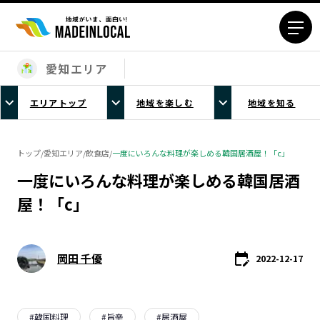
愛知エリア
エリアから探す
エリアトップ
地域を楽しむ
地域を知る
北海道エリア
青森エリア
岩手エリア
宮城エリア
トップ
/
愛知エリア
/
飲食店
/
一度にいろんな料理が楽しめる韓国居酒屋！「c」
秋田エリア
山形エリア
一度にいろんな料理が楽しめる韓国居酒
福島エリア
茨城エリア
屋！「c」
栃木エリア
群馬エリア
埼玉エリア
千葉エリア
東京23区エリア
多摩エリア
岡田 千優
2022-12-17
神奈川エリア
新潟エリア
富山エリア
石川エリア
福井エリア
山梨エリア
#
韓国料理
#
旨辛
#
居酒屋