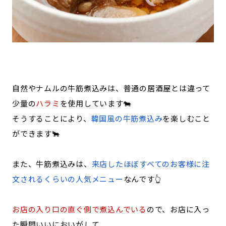
自然やナムルの牛筋煮込みは、普通の居酒屋とは違って
少量の
ハラミ
を使用しています🐄
そうすることにより、
韓国風の牛筋煮込み
を楽しむこと
ができます🐂
また、牛筋煮込みは、
来店したほぼすべてのお客様に注
文されるくらいの人気メニュー
なんです👆
お店の入り口の直ぐ側で煮込んでいる
ので、お店に入っ
た瞬間いいにおいがして、