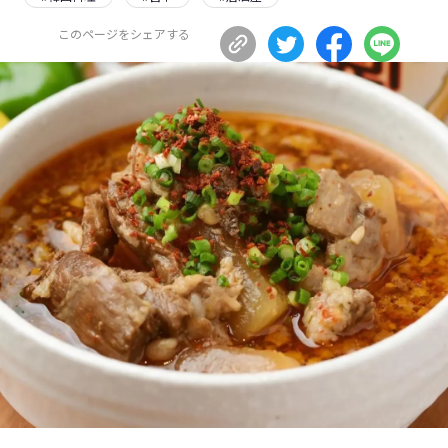
長野エリア
岐阜エリア
このページをシェアする
静岡エリア
愛知エリア
三重エリア
滋賀エリア
京都エリア
大阪市エリア
北摂エリア
堺・泉州エリア
河内エリア
兵庫エリア
奈良エリア
和歌山エリア
鳥取エリア
島根エリア
岡山エリア
広島エリア
山口エリア
徳島エリア
香川エリア
愛媛エリア
高知エリア
福岡エリア
佐賀エリア
長崎エリア
熊本エリア
大分エリア