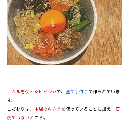
ナムルを使ったビビンバ
で、
全て手作り
で作られていま
す。
こだわりは、
本場のキムチ
を使っていることに加え、
石
焼ではない
ところ。