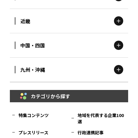
茨城
エリア
青森
エリア
近畿
新潟
エリア
栃木
エリア
岩手
エリア
中国・四国
滋賀
エリア
富山
エリア
群馬
エリア
宮城
エリア
九州・沖縄
鳥取
エリア
京都
エリア
石川
エリア
埼玉
エリア
秋田
エリア
カテゴリから探す
福岡
エリア
島根
エリア
大阪市
エリア
福井
エリア
千葉
エリア
山形
エリア
特集コンテンツ
地域を代表する企業100
選
佐賀
エリア
岡山
エリア
北摂
エリア
長野
エリア
東京23区
エリア
福島
エリア
プレスリリース
行政連携記事