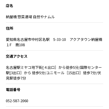
宮崎エリア
鹿児島エリア
店名
沖縄エリア
納屋橋 惣菜酒場 自然やナムル
住所
カテゴリから探す
愛知県名古屋市中村区名駅 5-33-10 アクアタウン納屋橋
特集コンテンツ
地域を代表する 企業100選
１F 商108
プレスリリース
行政連携記事
交通アクセス
MILCプロジェクト
選出企業特別対談
Localist
SDGsの先駆者
名古屋駅ミヤコ地下街[４出口］から徒歩5分/国際センター
イベント
飲食店
駅[3出口］から 徒歩5分/ユニモール［15出口］徒歩7分/伏
見駅徒歩7分
地域豆知識
ニッポンの百選大全集
Sporkle
電話番号
052-587-2060
「人」から探す