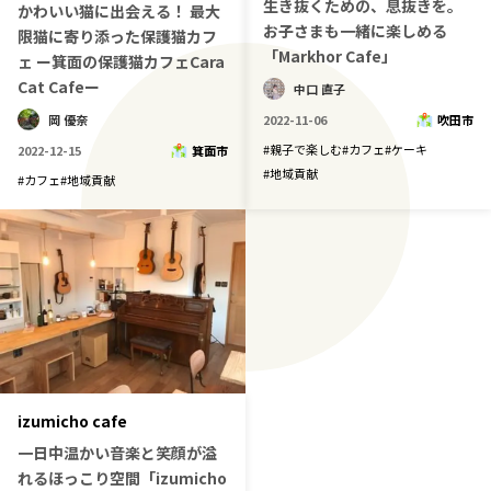
生き抜くための、息抜きを。
かわいい猫に出会える！ 最大
長野エリア
岐阜エリア
お子さまも一緒に楽しめる
限猫に寄り添った保護猫カフ
「Markhor Cafe」
ェ ー箕面の保護猫カフェCara
静岡エリア
愛知エリア
Cat Cafeー
中口 直子
三重エリア
滋賀エリア
岡 優奈
2022-11-06
吹田市
京都エリア
大阪市エリア
#
親子で楽しむ
#
カフェ
#
ケーキ
2022-12-15
箕面市
北摂エリア
堺・泉州エリア
#
地域貢献
#
カフェ
#
地域貢献
河内エリア
兵庫エリア
奈良エリア
和歌山エリア
鳥取エリア
島根エリア
岡山エリア
広島エリア
山口エリア
徳島エリア
香川エリア
愛媛エリア
高知エリア
福岡エリア
izumicho cafe
佐賀エリア
長崎エリア
一日中温かい音楽と笑顔が溢
熊本エリア
大分エリア
れるほっこり空間「izumicho