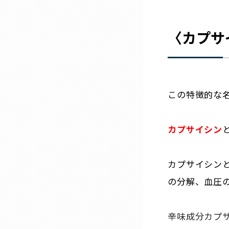
山口
〈カプサ
徳島
香川
この特徴的な
愛媛
カプサイシン
高知
福岡
カプサイシン
の分解、血圧
佐賀
辛味成分カプ
長崎