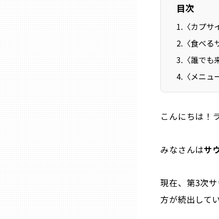
目次
1
.
〈カプサ
石川
2
.
〈食べる
3
.
〈誰でも
福井
4
.
〈メニュ
山梨
こんにちは！
長野
みなさんは
サ
岐阜
静岡
現在、第3次
方が続出して
愛知