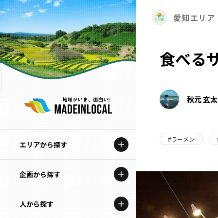
愛知エリア
食べる
秋元 玄太
#
ラーメン
エリアから探す
企画から探す
北海道
特集コンテンツ
人から探す
青森