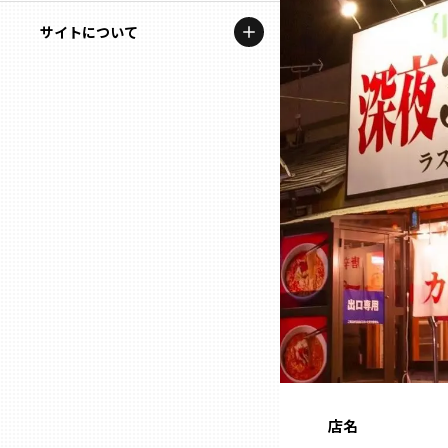
地域を代表する企業100選
記事ライター
サイトについて
岩手
プレスリリース
アンバサダー
私たちの理念
宮城
行政連携記事
お問い合わせ
MILCプロジェクト
秋田
運営会社情報
選出企業特別対談
山形
Localist
SDGsの先駆者
福島
イベント
茨城
飲食店
栃木
地域豆知識
店名