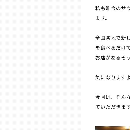
私も昨今のサ
三重
ます。
滋賀
全国各地で新
を食べるだけ
京都
お店
があるそ
大阪市
気になります
北摂
今回は、そん
堺・泉州
ていただきま
河内