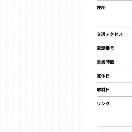
ニッポンの百選大全集
群馬
住所
Sporkle
埼玉
交通アクセス
千葉
電話番号
東京23区
営業時間
定休日
多摩地域
取材日
神奈川
リンク
新潟
富山