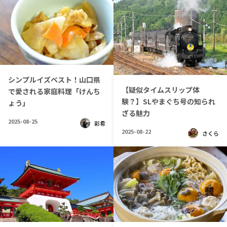
シンプルイズベスト！山口県
【疑似タイムスリップ体
で愛される家庭料理「けんち
験？】SLやまぐち号の知られ
ょう」
ざる魅力
2025-08-25
彩希
2025-08-22
さくら