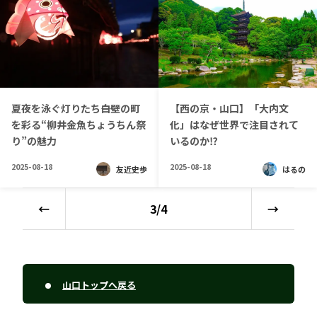
夏夜を泳ぐ灯りたち――白壁の町
【西の京・山口】「大内文
を彩る“柳井金魚ちょうちん祭
化」はなぜ世界で注目されて
り”の魅力
いるのか⁉
2025-08-18
2025-08-18
友近史歩
はるの
←
3
/
4
→
山口トップへ戻る