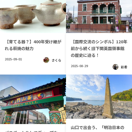
宮崎エリア
鹿児島エリア
沖縄エリア
カテゴリから探す
【育てる器？】400年受け継が
【国際交流のシンボル】120年
れる萩焼の魅力
前から続く旧下関英国領事館
特集コンテンツ
地域を代表する 企業100選
の歴史に迫る！
プレスリリース
行政連携記事
2025-09-01
さくら
2025-08-29
彩希
MILCプロジェクト
選出企業特別対談
Localist
SDGsの先駆者
イベント
飲食店
地域豆知識
ニッポンの百選大全集
Sporkle
山口で出会う、「明治日本の
「人」から探す