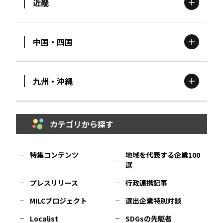
近畿
新潟
エリア
栃木
エリア
岩手
エリア
中国・四国
滋賀
エリア
富山
エリア
群馬
エリア
宮城
エリア
九州・沖縄
鳥取
エリア
京都
エリア
石川
エリア
埼玉
エリア
秋田
エリア
カテゴリから探す
福岡
エリア
島根
エリア
大阪市
エリア
福井
エリア
千葉
エリア
山形
エリア
特集コンテンツ
地域を代表する企業100
選
佐賀
エリア
岡山
エリア
北摂
エリア
長野
エリア
東京23区
エリア
福島
エリア
プレスリリース
行政連携記事
MILCプロジェクト
選出企業特別対談
長崎
エリア
広島
エリア
堺・泉州
エリア
岐阜
エリア
多摩
エリア
Localist
SDGsの先駆者