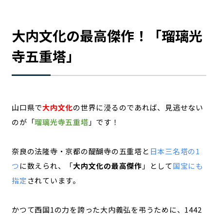
大内文化の最高傑作！「瑠璃光
寺五重塔」
山口県で
大内文化
の世界に浸るのであれば、見逃せない
のが「
瑠璃光寺五重塔
」です！
奈良の法隆寺・京都の醍醐寺の五重塔と
日本三名塔の1
つ
に数えられ、「
大内文化の最高傑作
」として
国宝にも
指定
されています。
かつて西国1の力を誇った大内義弘を弔うために、1442