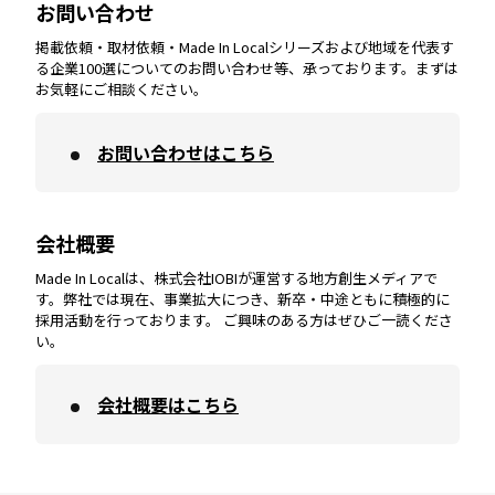
お問い合わせ
掲載依頼・取材依頼・Made In Localシリーズおよび地域を代表す
宮崎
エリア
香川
エリア
奈良
エリア
三重
エリア
る企業100選についてのお問い合わせ等、承っております。まずは
お気軽にご相談ください。
お問い合わせはこちら
鹿児島
エリア
愛媛
エリア
和歌山
エリア
会社概要
沖縄
エリア
高知
エリア
Made In Localは、株式会社IOBIが運営する地方創生メディアで
す。弊社では現在、事業拡大につき、新卒・中途ともに積極的に
採用活動を行っております。 ご興味のある方はぜひご一読くださ
い。
会社概要はこちら