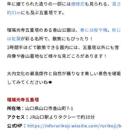
年に建てられた造りの一部には
唐様式
も見られる、
高さ
約31m
にも及ぶ五重塔です。
瑠璃光寺五重塔のある香山公園は、
春には桜や梅
、
秋に
は紅葉
が彩る名所で、散策にもぴったり！
1時間半ほどで散策できる園内には、五重塔以外にも雪
舟像や香山墓地など様々な見どころがあります！
大内文化の最高傑作と自然が織りなす美しい景色を堪能
してみてくださいね🍁
瑠璃光寺五重塔
所在地：
山口県山口市香山町7-1
アクセス：
JR山口駅よりタクシーで約10分
公式HP：
https://inforurikoji.wixsite.com/rurikoji/b