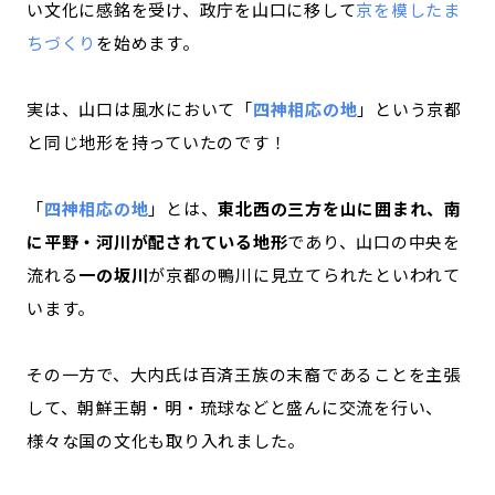
い文化に感銘を受け、政庁を山口に移して
京を模したま
ちづくり
を始めます。
実は、山口は風水において「
四神相応の地
」という京都
と同じ地形を持っていたのです！
「
四神相応の地
」とは、
東北西の三方を山に囲まれ、南
に平野・河川が配されている地形
であり、山口の中央を
流れる
一の坂川
が京都の鴨川に見立てられたといわれて
います。
その一方で、大内氏は百済王族の末裔であることを主張
して、朝鮮王朝・明・琉球などと盛んに交流を行い、
様々な国の文化も取り入れました。