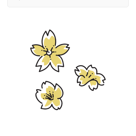
宮崎エリア
鹿児島エリア
沖縄エリア
カテゴリから探す
特集コンテンツ
地域を代表する 企業100選
プレスリリース
行政連携記事
MILCプロジェクト
選出企業特別対談
Localist
SDGsの先駆者
イベント
飲食店
地域豆知識
ニッポンの百選大全集
Sporkle
「人」から探す