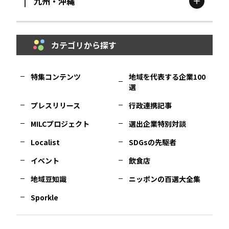
九州・沖縄
鳥取
エリア
京都
エリア
石川
エリア
埼玉
エリア
秋田
エリア
カテゴリから探す
福岡
エリア
島根
エリア
大阪市
エリア
福井
エリア
千葉
エリア
山形
エリア
特集コンテンツ
地域を代表する企業100
選
佐賀
エリア
岡山
エリア
北摂
エリア
長野
エリア
東京23区
エリア
福島
エリア
プレスリリース
行政連携記事
MILCプロジェクト
選出企業特別対談
長崎
エリア
広島
エリア
堺・泉州
エリア
岐阜
エリア
多摩
エリア
Localist
SDGsの先駆者
イベント
飲食店
熊本
エリア
山口
エリア
河内
エリア
静岡
エリア
神奈川
エリア
地域豆知識
ニッポンの百選大全集
Sporkle
大分
エリア
徳島
エリア
兵庫
エリア
愛知
エリア
山梨
エリア