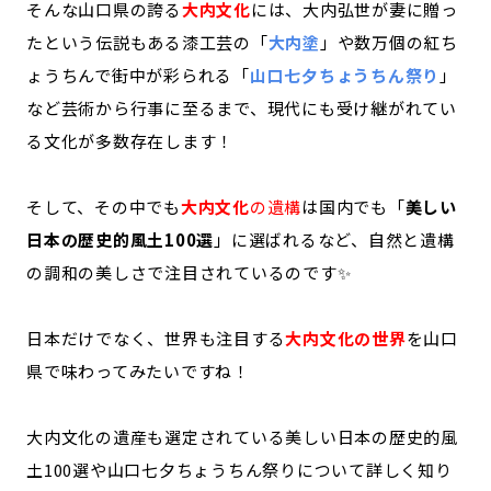
そんな山口県の誇る
大内文化
には、大内弘世が妻に贈っ
たという伝説もある漆工芸の「
大内塗
」や数万個の紅ち
ょうちんで街中が彩られる「
山口七夕ちょうちん祭り
」
など芸術から行事に至るまで、現代にも受け継がれてい
る文化が多数存在します！
そして、その中でも
大内文化
の遺構
は国内でも「
美しい
日本の歴史的風土100選
」に選ばれるなど、自然と遺構
の調和の美しさで注目されているのです✨
日本だけでなく、世界も注目する
大内文化の世界
を山口
県で味わってみたいですね！
大内文化の遺産も選定されている美しい日本の歴史的風
土100選や山口七夕ちょうちん祭りについて詳しく知り