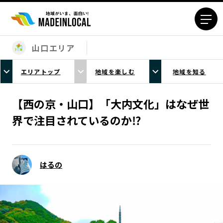
山口エリア
エリアから探す
エリアトップ
地域を楽しむ
地域を知る
北海道エリア
青森エリア
岩手エリア
宮城エリア
【西の京・山口】「大内文化」はなぜ世
秋田エリア
山形エリア
界で注目されているのか⁉
福島エリア
茨城エリア
栃木エリア
群馬エリア
埼玉エリア
千葉エリア
はるの
東京23区エリア
多摩エリア
神奈川エリア
新潟エリア
富山エリア
石川エリア
福井エリア
山梨エリア