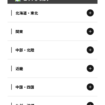
北海道・東北
関東
北海道
エリア
中部・北陸
茨城
エリア
青森
エリア
近畿
新潟
エリア
栃木
エリア
岩手
エリア
中国・四国
滋賀
エリア
富山
エリア
群馬
エリア
宮城
エリア