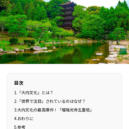
長野エリア
岐阜エリア
静岡エリア
愛知エリア
三重エリア
滋賀エリア
京都エリア
大阪市エリア
北摂エリア
堺・泉州エリア
河内エリア
兵庫エリア
奈良エリア
和歌山エリア
鳥取エリア
島根エリア
岡山エリア
広島エリア
目次
山口エリア
徳島エリア
1
.
「大内文化」とは？
香川エリア
愛媛エリア
2
.
「世界で注目」されているのはなぜ？
高知エリア
福岡エリア
3
.
大内文化の最高傑作！「瑠璃光寺五重塔」
佐賀エリア
長崎エリア
4
.
おわりに
熊本エリア
大分エリア
5
.
参考