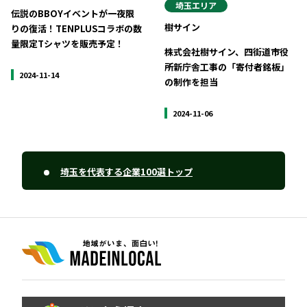
埼玉
エリア
伝説のBBOYイベントが一夜限
樹サイン
りの復活！TENPLUSコラボの数
量限定Tシャツを販売予定！
株式会社樹サイン、四街道市役
所新庁舎工事の「寄付者銘板」
2024-11-14
の制作を担当
2024-11-06
埼玉を代表する企業100選トップ