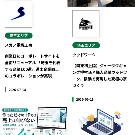
埼玉
エリア
スガノ電機工事
埼玉
エリア
ウッドワーク
創業日にコーポレートサイトを
全面リニューアル 「埼玉を代表
【関東初上陸】ジュータクギャ
する企業100選」選出企業同士
ング押村氏×職人企業ウッドワ
のコラボレーションが実現
ーク、横浜で実現した究極の家
づくり
2026-07-08
2026-06-18