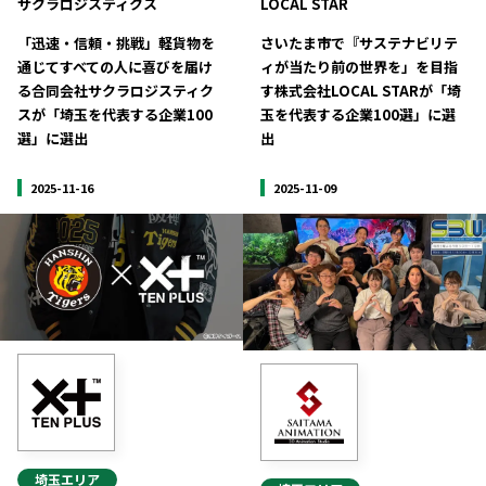
サクラロジスティクス
LOCAL STAR
「迅速・信頼・挑戦」軽貨物を
さいたま市で『サステナビリテ
通じてすべての人に喜びを届け
ィが当たり前の世界を」を目指
る合同会社サクラロジスティク
す株式会社LOCAL STARが「埼
スが「埼玉を代表する企業100
玉を代表する企業100選」に選
選」に選出
出
2025-11-16
2025-11-09
埼玉
エリア