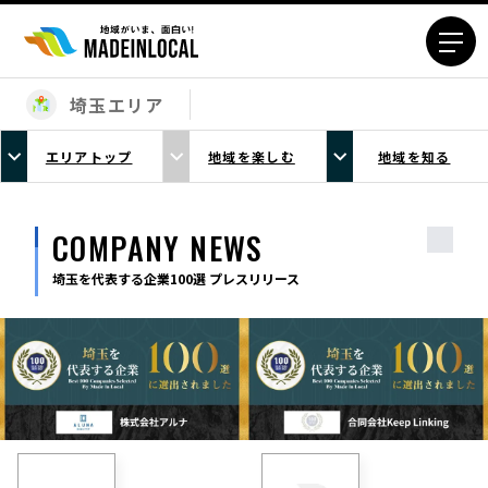
埼玉エリア
エリアから探す
エリアトップ
地域を楽しむ
地域を知る
北海道エリア
青森エリア
岩手エリア
宮城エリア
COMPANY NEWS
秋田エリア
山形エリア
福島エリア
埼玉を代表する企業100選 プレスリリース
茨城エリア
栃木エリア
群馬エリア
埼玉エリア
千葉エリア
東京23区エリア
多摩エリア
神奈川エリア
新潟エリア
富山エリア
石川エリア
福井エリア
山梨エリア