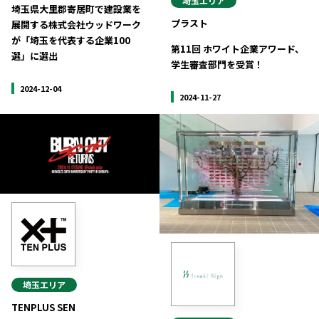
埼玉
エリア
埼玉県大里郡寄居町で建設業を
プラスト
展開する株式会社ウッドワーク
が「埼玉を代表する企業100
第11回 ホワイト企業アワード、
選」に選出
学生審査部門を受賞！
2024-12-04
2024-11-27
埼玉
エリア
TENPLUS SEN