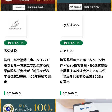
埼玉
エリア
埼玉
エリア
秀栄建設
ミアキス
防水工事や塗装工事、タイル工
埼玉県戸田市でホームページ制
事などを一貫施工で対応する秀
作・Web集客支援・EC運営支援
栄建設株式会社が「埼玉を代表
を展開する株式会社ミアキスが
する企業100選」に2年連続で選
「埼玉を代表する企業100選」
出
に選出
2026-02-04
2026-02-01