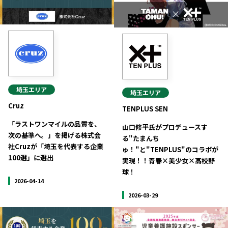
埼玉
エリア
埼玉
エリア
Cruz
TENPLUS SEN
「ラストワンマイルの品質を、
山口修平氏がプロデュースす
次の基準へ。」を掲げる株式会
る"たまんち
社Cruzが「埼玉を代表する企業
ゅ！"と"TENPLUS"のコラボが
100選」に選出
実現！！青春×美少女×高校野
球！
2026-04-14
2026-03-29