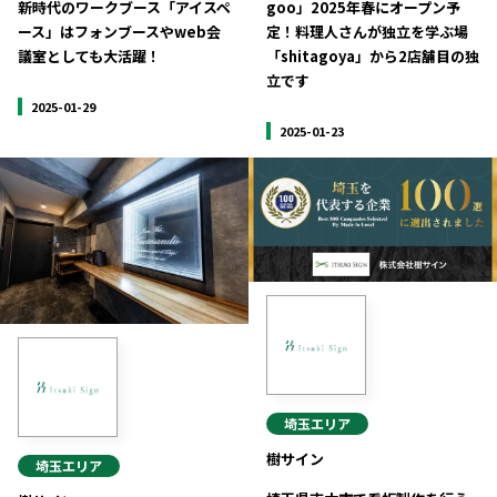
新時代のワークブース「アイスペ
goo」2025年春にオープン予
ース」はフォンブースやweb会
定！料理人さんが独立を学ぶ場
議室としても大活躍！
「shitagoya」から2店舗目の独
立です
2025-01-29
2025-01-23
埼玉
エリア
樹サイン
埼玉
エリア