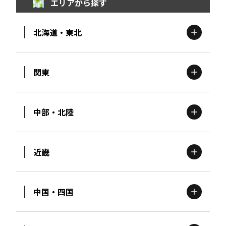
エリアから探す
北海道・東北
関東
北海道
エリア
中部・北陸
茨城
エリア
青森
エリア
近畿
新潟
エリア
栃木
エリア
岩手
エリア
中国・四国
滋賀
エリア
富山
エリア
群馬
エリア
宮城
エリア