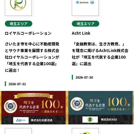
宮崎エリア
鹿児島エリア
沖縄エリア
埼玉
エリア
埼玉
エリア
ロイヤルコーポレーション
Acht Link
カテゴリから探す
さいたま市を中心に不動産開発
「金融教育は、生き方教育。」
特集コンテンツ
地域を代表する 企業100選
とサウナ事業を展開する株式会
を理念に掲げるAchtLink株式会
社ロイヤルコーポレーションが
社が「埼玉を代表する企業100
プレスリリース
行政連携記事
「埼玉を代表する企業100選」
選」に選出
MILCプロジェクト
選出企業特別対談
に選出！
2026-07-30
Localist
SDGsの先駆者
2026-07-31
イベント
飲食店
地域豆知識
ニッポンの百選大全集
Sporkle
「人」から探す