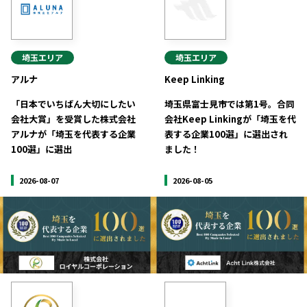
長野エリア
岐阜エリア
静岡エリア
愛知エリア
埼玉
エリア
埼玉
エリア
三重エリア
滋賀エリア
アルナ
Keep Linking
京都エリア
大阪市エリア
北摂エリア
堺・泉州エリア
「日本でいちばん大切にしたい
埼玉県富士見市では第1号。合同
会社大賞」を受賞した株式会社
会社Keep Linkingが「埼玉を代
河内エリア
兵庫エリア
アルナが「埼玉を代表する企業
表する企業100選」に選出され
奈良エリア
和歌山エリア
100選」に選出
ました！
鳥取エリア
島根エリア
2026-08-07
2026-08-05
岡山エリア
広島エリア
山口エリア
徳島エリア
香川エリア
愛媛エリア
高知エリア
福岡エリア
佐賀エリア
長崎エリア
熊本エリア
大分エリア