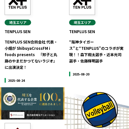
埼玉
エリア
埼玉
エリア
TENPLUS SEN
TENPLUS SEN
TENPLUS SEN合同会社 代表・
“阪神タイガー
小畑が ShibuyaCrossFM i
ス”と“TENPLUS”のコラボが実
foods presents 『邦子と丸
現！！森下翔太選手・近本光司
藤のやまだかつてないラジオ』
選手・佐藤輝明選手
に出演決定！
2025-08-20
2025-08-24