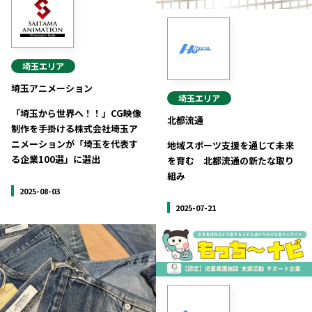
埼玉
エリア
埼玉アニメーション
埼玉
エリア
「埼玉から世界へ！！」CG映像
北都流通
制作を手掛ける株式会社埼玉ア
ニメーションが「埼玉を代表す
地域スポーツ支援を通じて未来
る企業100選」に選出
を育む 北都流通の新たな取り
組み
2025-08-03
2025-07-21