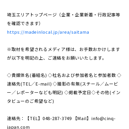
埼玉エリアトップページ（企業・企業新着・行政記事等
を確認できます）
https://madeinlocal.jp/area/saitama
※取材を希望されるメディア様は、お手数おかけします
が以下を明記の上、ご連絡をお願いいたします。
◇貴媒体名(番組名) ◇社名および参加者名と参加者数 ◇
連絡先(TEL／E-mail) ◇撮影の有無(スチール／ムービ
ー／レポーターなども明記) ◇掲載予定日◇その他(イン
タビューのご希望など)
連絡先：【TEL】048-287-3749 【Mail】info@cinq-
japan.com