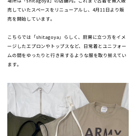
場所は「shitagoya」の店舗内。これまで古着を無人販
売していたスペースをリニューアルし、4月11日より販
売を開始しています。
こちらでは「shitagoya」らしく、厨房に立つ方をイメ
ージしたエプロンやトップスなど、日常着とユニフォー
ムの間をゆったりと行き来するような服を取り揃えてい
ます。