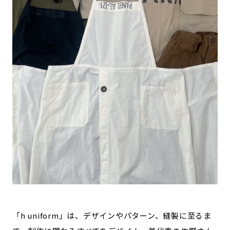
「h uniform」は、デザインやパターン、縫製に至るま