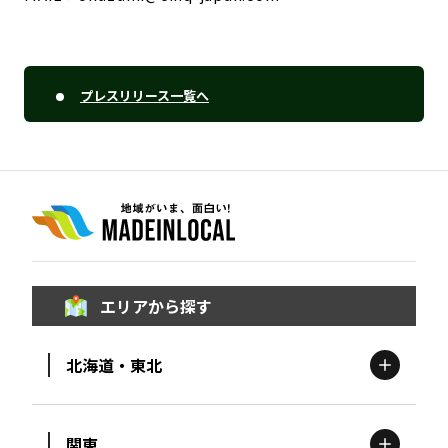
プレスリリース一覧へ
エリアから探す
北海道・東北
関東