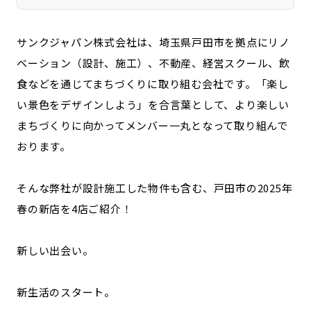
宮崎エリア
鹿児島エリア
沖縄エリア
サンクジャパン株式会社は、埼玉県戸田市を拠点にリノ
ベーション（設計、施工）、不動産、経営スクール、飲
食などを通じてまちづくりに取り組む会社です。「楽し
カテゴリから探す
い景色をデザインしよう」を合言葉として、より楽しい
特集コンテンツ
地域を代表する 企業100選
まちづくりに向かってメンバー一丸となって取り組んで
プレスリリース
行政連携記事
おります。
MILCプロジェクト
選出企業特別対談
Localist
SDGsの先駆者
そんな弊社が設計施工した物件も含む、戸田市の2025年
イベント
飲食店
春の新店を4店ご紹介！
地域豆知識
ニッポンの百選大全集
Sporkle
新しい出会い。
新生活のスタート。
「人」から探す