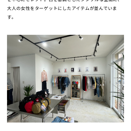
大人の女性をターゲットにしたアイテムが並んでいま
す。