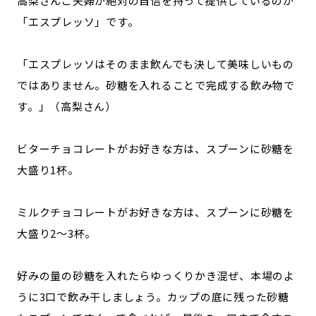
高梨さんご夫婦が絶対の自信を持って提供しているのが
「エスプレッソ」です。
「エスプレッソはそのまま飲んでも決して美味しいもの
ではありません。砂糖を入れることで完成する飲み物で
す。」（高梨さん）
ビターチョコレートがお好きな方は、スプーンに砂糖を
大盛り1杯。
ミルクチョコレートがお好きな方は、スプーンに砂糖を
大盛り2〜3杯。
好みの量の砂糖を入れたらゆっくりかき混ぜ、本場のよ
うに3口で飲み干しましょう。カップの底に残った砂糖