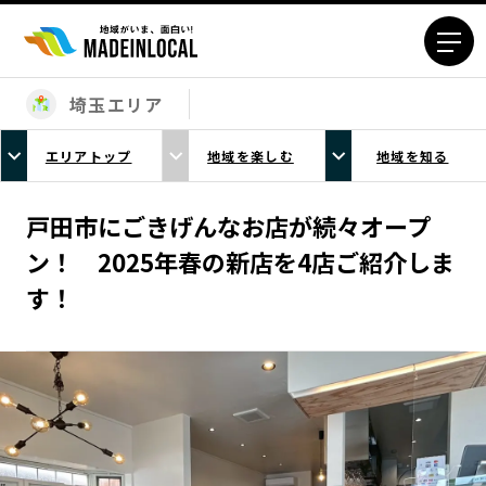
埼玉エリア
エリアから探す
エリアトップ
地域を楽しむ
地域を知る
北海道エリア
青森エリア
岩手エリア
宮城エリア
戸田市にごきげんなお店が続々オープ
秋田エリア
山形エリア
ン！ 2025年春の新店を4店ご紹介しま
福島エリア
茨城エリア
す！
栃木エリア
群馬エリア
埼玉エリア
千葉エリア
東京23区エリア
多摩エリア
神奈川エリア
新潟エリア
富山エリア
石川エリア
福井エリア
山梨エリア