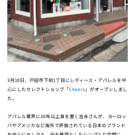
3月10日、戸田市下前1丁目にレディース・アパレルを中
心にしたセレクトショップ「
Cheers
」がオープンしまし
た。
アパレル業界に30年以上身を置く吉永さんが、ヨーロッ
パやアメリカなど海外で評価されている日本のブランド
を中心にセレクト。白を基調としたシンプルな空間に、