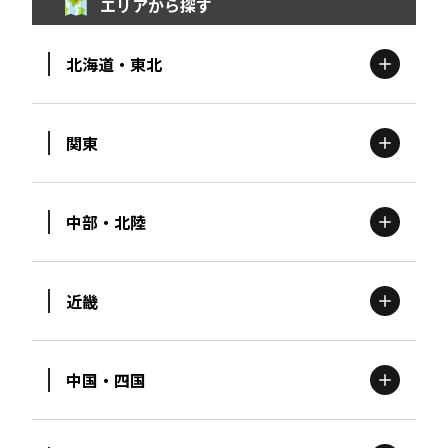
エリアから探す
北海道・東北
関東
北海道
エリア
中部・北陸
茨城
エリア
青森
エリア
近畿
新潟
エリア
栃木
エリア
岩手
エリア
中国・四国
滋賀
エリア
富山
エリア
群馬
エリア
宮城
エリア