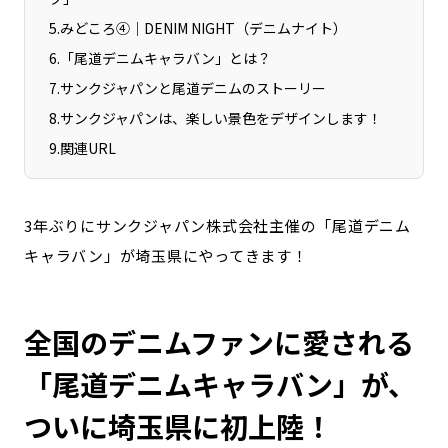
宮崎エリア
鹿児島エリア
5
.
みどころ④｜DENIM NIGHT（デニムナイト）
沖縄エリア
6
.
「尾道デニムキャラバン」とは？
7
.
サンクジャパンと尾道デニムのストーリー
8
.
サンクジャパンは、楽しい景色をデザインします！
カテゴリから探す
9
.
関連URL
特集コンテンツ
地域を代表する 企業100選
プレスリリース
行政連携記事
3年ぶりにサンクジャパン株式会社主催の「尾道デニム
MILCプロジェクト
選出企業特別対談
キャラバン」が埼玉県にやってきます！
Localist
SDGsの先駆者
イベント
飲食店
地域豆知識
ニッポンの百選大全集
全国のデニムファンに愛される
Sporkle
「尾道デニムキャラバン」が、
ついに埼玉県に初上陸！
「人」から探す