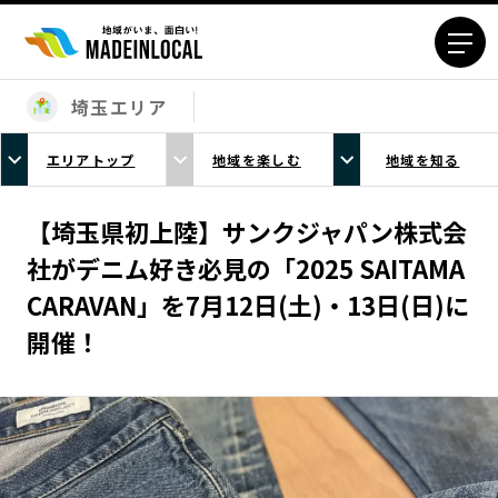
埼玉エリア
エリアから探す
エリアトップ
地域を楽しむ
地域を知る
北海道エリア
青森エリア
岩手エリア
宮城エリア
【埼玉県初上陸】サンクジャパン株式会
秋田エリア
山形エリア
社がデニム好き必見の「2025 SAITAMA
福島エリア
茨城エリア
CARAVAN」を7月12日(土)・13日(日)に
栃木エリア
群馬エリア
開催！
埼玉エリア
千葉エリア
東京23区エリア
多摩エリア
神奈川エリア
新潟エリア
富山エリア
石川エリア
福井エリア
山梨エリア