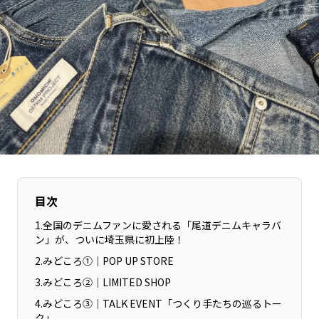
長野エリア
岐阜エリア
静岡エリア
愛知エリア
三重エリア
滋賀エリア
京都エリア
大阪市エリア
北摂エリア
堺・泉州エリア
河内エリア
兵庫エリア
奈良エリア
和歌山エリア
鳥取エリア
島根エリア
岡山エリア
広島エリア
目次
山口エリア
徳島エリア
1
.
全国のデニムファンに愛される「尾道デニムキャラバ
ン」が、ついに埼玉県に初上陸！
香川エリア
愛媛エリア
2
.
みどころ①｜POP UP STORE
高知エリア
福岡エリア
3
.
みどころ②｜LIMITED SHOP
佐賀エリア
長崎エリア
4
.
みどころ③｜TALK EVENT「つくり手たちの巡るトー
熊本エリア
大分エリア
ク」