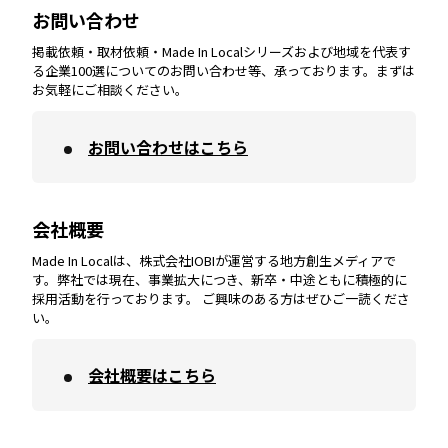
お問い合わせ
掲載依頼・取材依頼・Made In Localシリーズおよび地域を代表す
宮崎
エリア
香川
エリア
奈良
エリア
三重
エリア
る企業100選についてのお問い合わせ等、承っております。まずは
お気軽にご相談ください。
お問い合わせはこちら
鹿児島
エリア
愛媛
エリア
和歌山
エリア
会社概要
沖縄
エリア
高知
エリア
Made In Localは、株式会社IOBIが運営する地方創生メディアで
す。弊社では現在、事業拡大につき、新卒・中途ともに積極的に
採用活動を行っております。 ご興味のある方はぜひご一読くださ
い。
会社概要はこちら