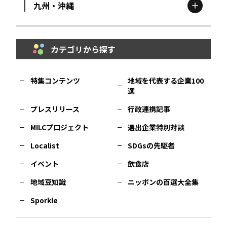
九州・沖縄
鳥取
エリア
京都
エリア
石川
エリア
埼玉
エリア
秋田
エリア
カテゴリから探す
福岡
エリア
島根
エリア
大阪市
エリア
福井
エリア
千葉
エリア
山形
エリア
特集コンテンツ
地域を代表する企業100
選
佐賀
エリア
岡山
エリア
北摂
エリア
長野
エリア
東京23区
エリア
福島
エリア
プレスリリース
行政連携記事
MILCプロジェクト
選出企業特別対談
長崎
エリア
広島
エリア
堺・泉州
エリア
岐阜
エリア
多摩
エリア
Localist
SDGsの先駆者
イベント
飲食店
熊本
エリア
山口
エリア
河内
エリア
静岡
エリア
神奈川
エリア
地域豆知識
ニッポンの百選大全集
Sporkle
大分
エリア
徳島
エリア
兵庫
エリア
愛知
エリア
山梨
エリア