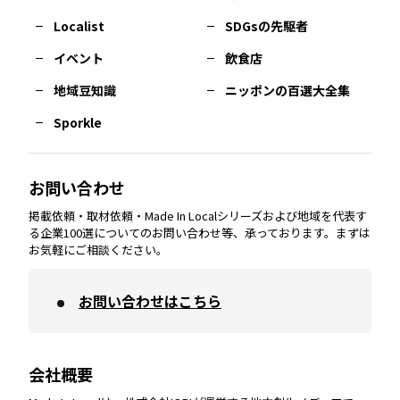
長崎
エリア
広島
エリア
堺・泉州
エリア
岐阜
エリア
多摩
エリア
Localist
SDGsの先駆者
イベント
飲食店
熊本
エリア
山口
エリア
河内
エリア
静岡
エリア
神奈川
エリア
地域豆知識
ニッポンの百選大全集
Sporkle
大分
エリア
徳島
エリア
兵庫
エリア
愛知
エリア
山梨
エリア
お問い合わせ
掲載依頼・取材依頼・Made In Localシリーズおよび地域を代表す
宮崎
エリア
香川
エリア
奈良
エリア
三重
エリア
る企業100選についてのお問い合わせ等、承っております。まずは
お気軽にご相談ください。
お問い合わせはこちら
鹿児島
エリア
愛媛
エリア
和歌山
エリア
会社概要
沖縄
エリア
高知
エリア