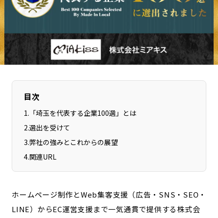
長野エリア
岐阜エリア
静岡エリア
愛知エリア
三重エリア
滋賀エリア
京都エリア
大阪市エリア
北摂エリア
堺・泉州エリア
河内エリア
兵庫エリア
目次
奈良エリア
和歌山エリア
1
.
「埼玉を代表する企業100選」とは
鳥取エリア
島根エリア
2
.
選出を受けて
岡山エリア
広島エリア
3
.
弊社の強みとこれからの展望
山口エリア
徳島エリア
4
.
関連URL
香川エリア
愛媛エリア
高知エリア
福岡エリア
佐賀エリア
長崎エリア
ホームページ制作とWeb集客支援（広告・SNS・SEO・
LINE）からEC運営支援まで一気通貫で提供する株式会
熊本エリア
大分エリア