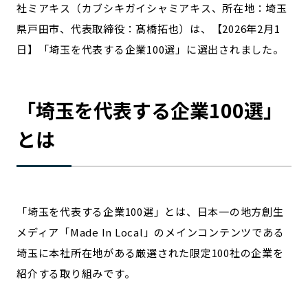
社ミアキス（カブシキガイシャミアキス、所在地：埼玉
宮崎エリア
鹿児島エリア
県戸田市、代表取締役：髙橋拓也）は、【2026年2月1
沖縄エリア
日】「埼玉を代表する企業100選」に選出されました。
カテゴリから探す
「
埼玉
を代表する企業100選」
特集コンテンツ
地域を代表する 企業100選
とは
プレスリリース
行政連携記事
MILCプロジェクト
選出企業特別対談
Localist
SDGsの先駆者
イベント
飲食店
「
埼玉
を代表する企業100選」とは、日本一の地方創生
地域豆知識
ニッポンの百選大全集
メディア「Made In Local」のメインコンテンツである
Sporkle
埼玉
に本社所在地がある厳選された限定100社の企業を
紹介する取り組みです。
「人」から探す