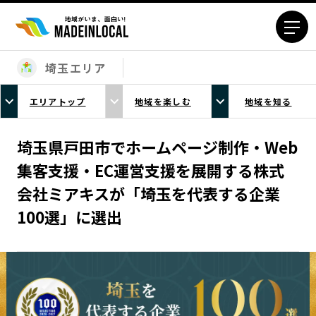
埼玉エリア
エリアから探す
エリアトップ
地域を楽しむ
地域を知る
北海道エリア
青森エリア
岩手エリア
宮城エリア
埼玉県戸田市でホームページ制作・Web
秋田エリア
山形エリア
集客支援・EC運営支援を展開する株式
福島エリア
茨城エリア
会社ミアキスが「埼玉を代表する企業
栃木エリア
群馬エリア
100選」に選出
埼玉エリア
千葉エリア
東京23区エリア
多摩エリア
神奈川エリア
新潟エリア
富山エリア
石川エリア
福井エリア
山梨エリア