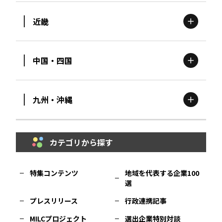
近畿
新潟
エリア
栃木
エリア
岩手
エリア
中国・四国
滋賀
エリア
富山
エリア
群馬
エリア
宮城
エリア
九州・沖縄
鳥取
エリア
京都
エリア
石川
エリア
埼玉
エリア
秋田
エリア
カテゴリから探す
福岡
エリア
島根
エリア
大阪市
エリア
福井
エリア
千葉
エリア
山形
エリア
特集コンテンツ
地域を代表する企業100
選
佐賀
エリア
岡山
エリア
北摂
エリア
長野
エリア
東京23区
エリア
福島
エリア
プレスリリース
行政連携記事
MILCプロジェクト
選出企業特別対談