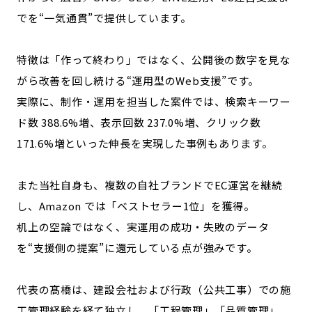
でを“一気通貫”で提供しています。
特徴は「作って終わり」ではなく、公開後の数字を見な
がら改善を回し続ける“運用型のWeb支援”です。
実際に、制作・運用を担当した案件では、検索キーワー
ド数 388.6%増、表示回数 237.0%増、クリック数
171.6%増といった伸長を実現した事例もあります。
また当社自身も、複数の自社ブランドでEC運営を継続
し、Amazon では「ベストセラー1位」を獲得。
机上の空論ではなく、実運用の成功・失敗のデータ
を“支援側の提案”に還元している点が強みです。
代表の髙橋は、建設会社および行政（公共工事）での施
工管理経験を経て独立し、「工程管理」「品質管理」