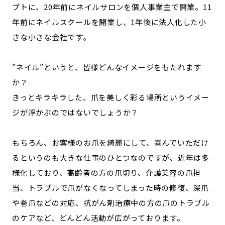
プトに、20年前にネイルサロンを個人事業主で開業。11
記事ライター
アンバサダー
年前にネイルスクールを開業し、1年後に法人化した小
さな小さな会社です。
お問い合わせ
会社概要
”ネイル”というと、皆様どんなイメージをもたれます
か？
きっとキラキラした、爪を美しく彩る場所というイメー
ジが浮かぶのではないでしょうか？
もちろん、お客様のお爪を綺麗にして、喜んでいただけ
るというのも大きな仕事のひとつなのですが、近年は多
様化しており、高齢者の方の爪切り、介護美容の爪担
当、トラブルで爪がなくなってしまった時の修復、深爪
や巻爪などの対応、抗がん剤治療中の方の爪のトラブル
のケアなど、どんどん活動が広がっております。