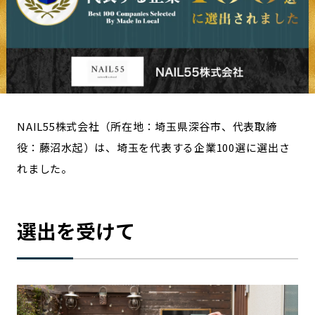
長野エリア
岐阜エリア
静岡エリア
愛知エリア
三重エリア
滋賀エリア
京都エリア
大阪市エリア
北摂エリア
堺・泉州エリア
NAIL55株式会社（所在地：埼玉県深谷市、代表取締
河内エリア
兵庫エリア
役：藤沼水起）は、埼玉を代表する企業100選に選出さ
奈良エリア
和歌山エリア
れました。
鳥取エリア
島根エリア
岡山エリア
広島エリア
山口エリア
徳島エリア
選出を受けて
香川エリア
愛媛エリア
高知エリア
福岡エリア
佐賀エリア
長崎エリア
熊本エリア
大分エリア