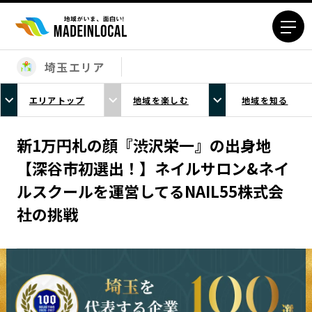
埼玉エリア
エリアから探す
エリアトップ
地域を楽しむ
地域を知る
北海道エリア
青森エリア
岩手エリア
宮城エリア
新1万円札の顔『渋沢栄一』の出身地
秋田エリア
山形エリア
【深谷市初選出！】ネイルサロン&ネイ
福島エリア
茨城エリア
ルスクールを運営してるNAIL55株式会
栃木エリア
群馬エリア
社の挑戦
埼玉エリア
千葉エリア
東京23区エリア
多摩エリア
神奈川エリア
新潟エリア
富山エリア
石川エリア
福井エリア
山梨エリア