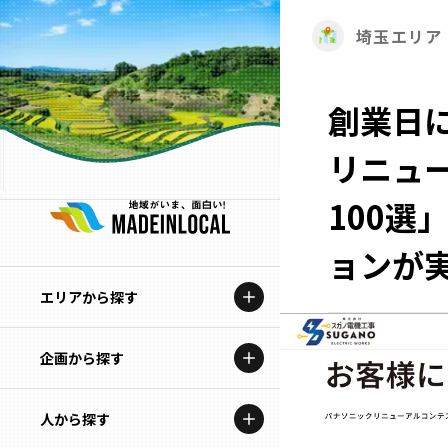
埼玉エリア
創業日
リニュ
100選
ョンが
エリアから探す
企画から探す
北海道
特集コンテンツ
人から探す
青森