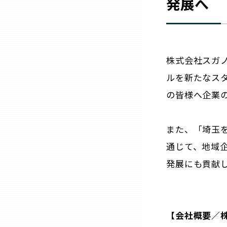
発展へ
山口
徳島
株式会社スガ
香川
ルを新たなス
の皆様へ企業
愛媛
また、「埼玉を
高知
通じて、地域
福岡
発展にも貢献
佐賀
【会社概要／
長崎