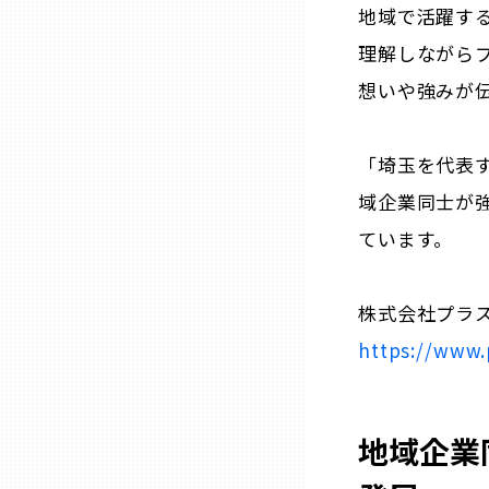
地域で活躍す
兵庫
理解しながら
想いや強みが
奈良
「埼玉を代表す
和歌山
域企業同士が
鳥取
ています。
島根
株式会社プラ
https://www.p
岡山
広島
地域企業