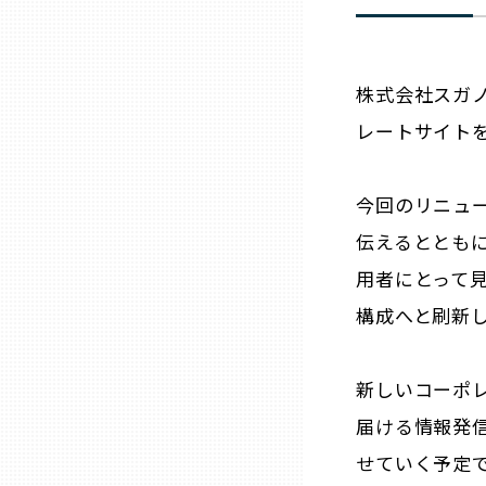
石川
株式会社スガ
レートサイト
福井
山梨
今回のリニュ
伝えるととも
長野
用者にとって
構成へと刷新
岐阜
新しいコーポ
静岡
届ける情報発
せていく予定
愛知