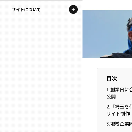
地域を代表する企業100選
記事ライター
サイトについて
岩手
プレスリリース
アンバサダー
私たちの理念
宮城
行政連携記事
お問い合わせ
MILCプロジェクト
秋田
運営会社情報
選出企業特別対談
山形
Localist
目次
SDGsの先駆者
福島
1
.
創業日に
イベント
公開
茨城
2
.
「埼玉を
飲食店
サイト制作
栃木
地域豆知識
3
.
地域企業