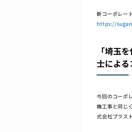
三重
新コーポレー
https://suga
滋賀
「埼玉を
京都
士による
大阪市
北摂
今回のコーポ
堺・泉州
機工事と同じく
式会社プラス
河内