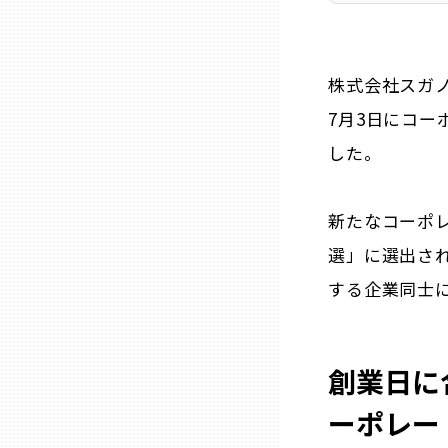
ニッポンの百選大全集
群馬
Sporkle
埼玉
株式会社スガ
7月3日にコ
千葉
した。
東京23区
新たなコーポレ
選」に選出さ
多摩地域
する企業同士
神奈川
創業日に
新潟
ーポレー
富山