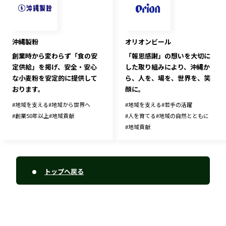
オリオンビール
沖縄製粉
「報恩感謝」の想いを大切に
創業時から変わらず「食の安
した取り組みにより、沖縄か
定供給」を掲げ、安全・安心
ら、人を、場を、世界を、笑
な小麦粉を安定的に提供して
顔に。
おります。
#
地域を支える
#
若手の活躍
#
地域を支える
#
地域から世界へ
#
人を育てる
#
地域の自然とともに
#
創業50年以上
#
地域貢献
#
地域貢献
トップへ戻る