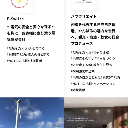
記事ライター
アンバサダー
ハブクリエイト
E-Switch
沖縄を代表する世界自然遺
お問い合わせ
会社概要
～電気の安全と安心を守る～
産、やんばるの魅力を世界
を胸に、お客様に寄り添う電
へ、観光・宿泊・飲食の総合
気保安会社
プロデュース
#
地域を支える
#
人を育てる
#
地域を支える
#
若手の活躍
#
創業5年以内
#
職人の技と誇り
#
地域文化の担い手
#
まちづくり
#
NO1への挑戦
#
地域貢献
#
人を育てる
#
地域から世界へ
#
採用強化中企業
#
地域の自然とともに
#
創業5年以内
#
NO1への挑戦
#
イノベーション
#
地域貢献