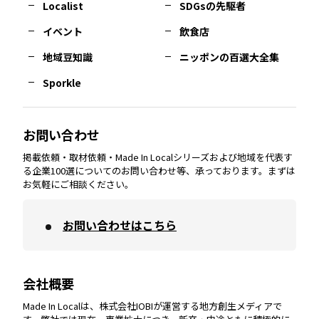
Localist
SDGsの先駆者
イベント
飲食店
熊本
エリア
山口
エリア
河内
エリア
静岡
エリア
神奈川
エリア
地域豆知識
ニッポンの百選大全集
Sporkle
大分
エリア
徳島
エリア
兵庫
エリア
愛知
エリア
山梨
エリア
お問い合わせ
掲載依頼・取材依頼・Made In Localシリーズおよび地域を代表す
宮崎
エリア
香川
エリア
奈良
エリア
三重
エリア
る企業100選についてのお問い合わせ等、承っております。まずは
お気軽にご相談ください。
お問い合わせはこちら
鹿児島
エリア
愛媛
エリア
和歌山
エリア
会社概要
沖縄
エリア
高知
エリア
Made In Localは、株式会社IOBIが運営する地方創生メディアで