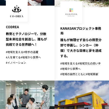
CODREA
KANASANプロジェクト事務
局
教育とテクノロジーで、分散
型未来社会を創造し、誰もが
誰もが無理せず自らの得意分
挑戦できる世界観へ！
野で参画し、シンカー（仲
間）で大きな目標と夢を達成
#
地域を支える
#
若手の活躍
する。
#
人を育てる
#
地域から世界へ
#
イノベーション
#
地域を支える
#
地域文化の担い手
#
地域から世界へ
#
地域の自然とともに
#
地域貢献