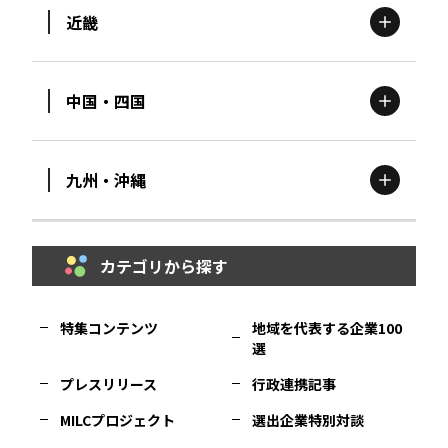
近畿
新潟
エリア
栃木
エリア
岩手
エリア
中国・四国
滋賀
エリア
富山
エリア
群馬
エリア
宮城
エリア
九州・沖縄
鳥取
エリア
京都
エリア
石川
エリア
埼玉
エリア
秋田
エリア
カテゴリから探す
福岡
エリア
島根
エリア
大阪市
エリア
福井
エリア
千葉
エリア
山形
エリア
特集コンテンツ
地域を代表する企業100
選
佐賀
エリア
岡山
エリア
北摂
エリア
長野
エリア
東京23区
エリア
福島
エリア
プレスリリース
行政連携記事
MILCプロジェクト
選出企業特別対談
長崎
エリア
広島
エリア
堺・泉州
エリア
岐阜
エリア
多摩
エリア