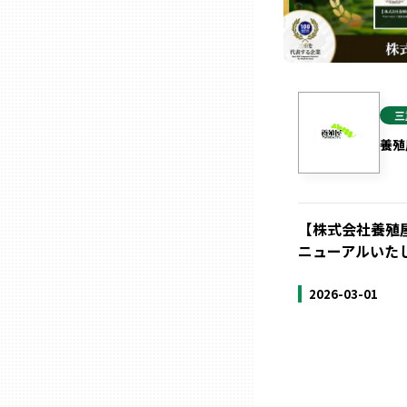
ニッポンの百選大全集
群馬
Sporkle
埼玉
三
千葉
養殖
東京23区
【株式会社養殖
多摩地域
ニューアルいた
2026-03-01
神奈川
新潟
富山