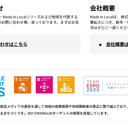
埼玉
エリア
秋田
エリア
せ
会社概要
福岡
エリア
ade In Localシリーズおよび地域を代表する
Made In Loca
島根
エリア
大阪市
エリア
てのお問い合わせ等、承っております。まずはお気
業拡大につき、新卒・
福井
エリア
千葉
エリア
。
方はぜひご一読くださ
山形
エリア
佐賀
エリア
岡山
エリア
わせはこちら
会社概要
北摂
エリア
長野
エリア
東京23区
エリア
福島
エリア
長崎
エリア
広島
エリア
堺・泉州
エリア
岐阜
エリア
多摩
エリア
熊本
エリア
山口
エリア
河内
エリア
静岡
エリア
神奈川
エリア
calは地方創生メディアの運営を通して地域の産業振興や地域間格差の是正に取り組んで
るまちづくりを」の3つのSDGsのターゲットの実現を目指しています。
大分
エリア
徳島
エリア
兵庫
エリア
愛知
エリア
山梨
エリア