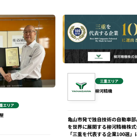
三重
エリア
柳河精機
重
エリア
屋
亀山市発で独自技術の自動車部
を世界に展開する柳河精機株式
「三重を代表する企業100選」