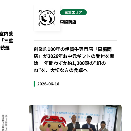
三重
エリア
森脇商店
室内養
「三重
連続選
創業約100年の伊賀牛専門店「森脇商
店」が2026年お中元ギフトの受付を開
始─ 年間わずか約1,200頭の"幻の
肉"を、大切な方の食卓へ ─
2026-06-18