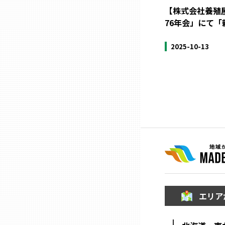
【株式会社養殖
76年会」にて
三重
2025-10-13
滋賀
京都
大阪市
北摂
堺・泉州
エリア
河内