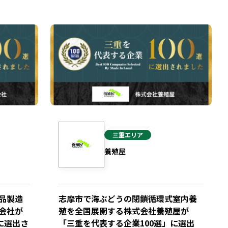
三重
エリア
養殖屋
品製造
志摩市で海ぶどうの閉鎖循環式室内養
会社が
殖を全国展開する株式会社養殖屋が
に選出さ
「三重を代表する企業100選」に選出