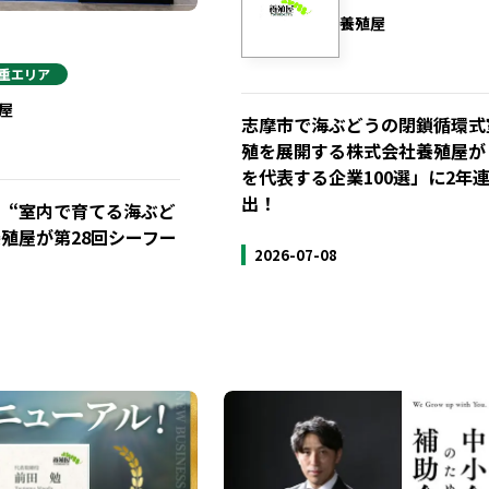
養殖屋
重
エリア
屋
志摩市で海ぶどうの閉鎖循環式
殖を展開する株式会社養殖屋が
を代表する企業100選」に2年
出！
、“室内で育てる海ぶど
殖屋が第28回シーフー
2026-07-08
。