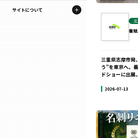
地域を代表する企業100選
記事ライター
サイトについて
岩手
プレスリリース
アンバサダー
三
私たちの理念
宮城
行政連携記事
養殖
お問い合わせ
MILCプロジェクト
秋田
運営会社情報
選出企業特別対談
三重県志摩市発
う”を東京へ。養
山形
Localist
ドショーに出展
SDGsの先駆者
福島
2026-07-13
イベント
茨城
飲食店
栃木
地域豆知識