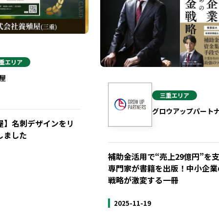
重
エリア
屋
三重
エリア
グロウアップパート
屋】名刺デザインをリ
しました
補助金活用で“売上29億円”を
専門家が書籍を出版！中小企業
戦略が激変する一冊
2025-11-19