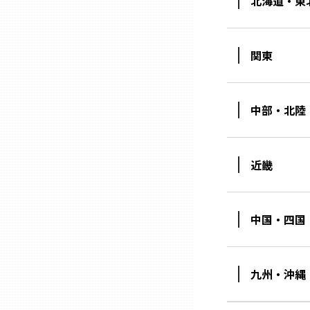
北海道・東
兵庫
関東
奈良
和歌山
中部・北陸
鳥取
近畿
島根
中国・四国
岡山
九州・沖縄
広島