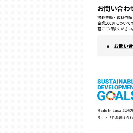
山口
お問い合わ
掲載依頼・取材依頼・M
徳島
企業100選につい
軽にご相談ください
香川
お問い合
愛媛
高知
福岡
Made In Lo
佐賀
う」・「住み続けられ
長崎