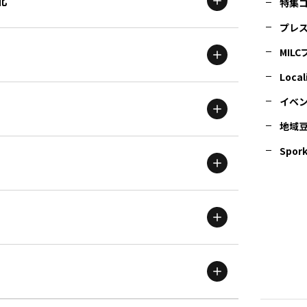
北
特集
プレ
MIL
北海道
エリア
Local
イベ
地域
茨城
エリア
青森
エリア
Spork
新潟
エリア
栃木
エリア
岩手
エリア
滋賀
エリア
富山
エリア
群馬
エリア
宮城
エリア
鳥取
エリア
京都
エリア
石川
エリア