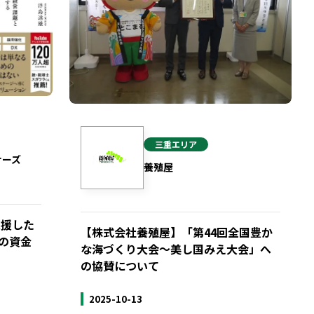
三重
エリア
ナーズ
養殖屋
支援した
【株式会社養殖屋】「第44回全国豊か
の資金
な海づくり大会〜美し国みえ大会」へ
の協賛について
2025-10-13