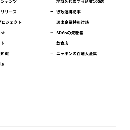
コンテンツ
地域を代表する企業100選
スリリース
行政連携記事
Cプロジェクト
選出企業特別対談
ist
SDGsの先駆者
ント
飲食店
豆知識
ニッポンの百選大全集
le