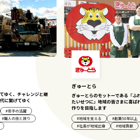
ぎゅーとら
てゆく、チャレンジと継
ぎゅーとらのモットーである『ふ
代に繋げてゆく
たいせつに』地域の皆さまに喜ば
作りを目指します
#
若手の活躍
#
地域を支える
#
創業50年以上
#
職人の技と誇り
#
社長が地域出身
#
地域貢献