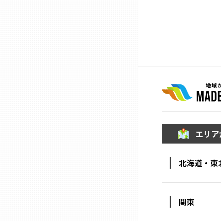
ニッポンの百選大全集
群馬
Sporkle
埼玉
千葉
東京23区
多摩地域
エリア
神奈川
北海道・東
新潟
関東
富山