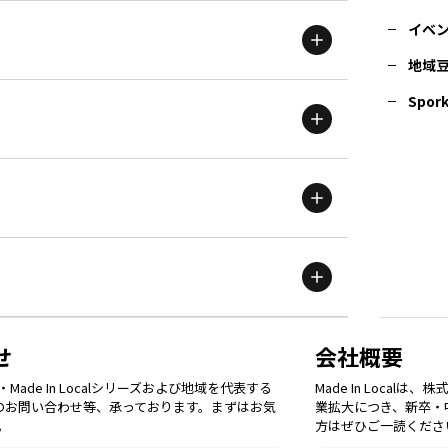
イベ
地域
茨城
エリア
青森
エリア
Spork
新潟
エリア
栃木
エリア
岩手
エリア
滋賀
エリア
富山
エリア
群馬
エリア
宮城
エリア
鳥取
エリア
京都
エリア
石川
エリア
埼玉
エリア
秋田
エリア
せ
会社概要
福岡
エリア
ade In Localシリーズおよび地域を代表する
Made In Loca
島根
エリア
大阪市
エリア
てのお問い合わせ等、承っております。まずはお気
業拡大につき、新卒・
福井
エリア
千葉
エリア
。
方はぜひご一読くださ
山形
エリア