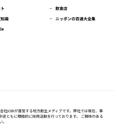
ント
飲食店
豆知識
ニッポンの百選大全集
le
lは、株式会社IOBIが運営する地方創生メディアです。弊社では現在、事
中途ともに積極的に採用活動を行っております。 ご興味のある
い。