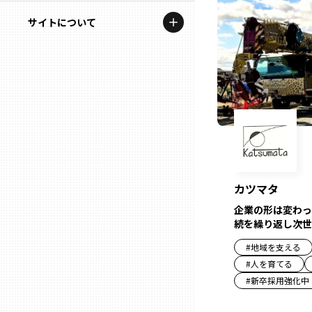
地域を代表する企業100選
記事ライター
サイトについて
岩手
プレスリリース
アンバサダー
私たちの理念
宮城
行政連携記事
お問い合わせ
MILCプロジェクト
秋田
運営会社情報
選出企業特別対談
山形
Localist
カツマタ
SDGsの先駆者
福島
企業の形は変わっ
続を繰り返し次世
イベント
茨城
#
地域を支える
飲食店
#
人を育てる
栃木
#
新卒採用強化中
地域豆知識