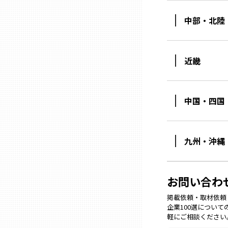
中部・北陸
石川
近畿
福井
山梨
中国・四国
長野
九州・沖縄
岐阜
お問い合わ
静岡
掲載依頼・取材依頼・M
企業100選につい
軽にご相談ください
愛知