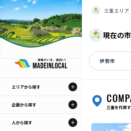
三重エリア
現在の市
エリアから探す
COMP
企画から探す
北海道
三重を代表す
特集コンテンツ
人から探す
青森