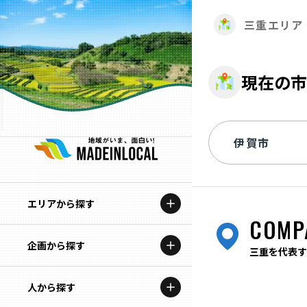
三重エリア
現在の市
エリアから探す
COMP
企画から探す
北海道
三重を代表す
特集コンテンツ
人から探す
青森