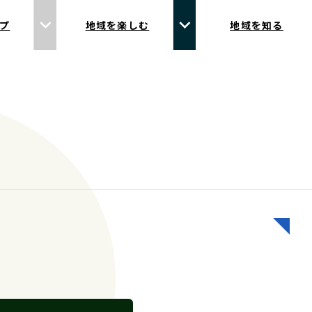
プ
地域を楽しむ
地域を知る