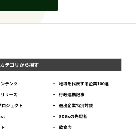
カテゴリから探す
コンテンツ
地域を代表する企業100選
スリリース
行政連携記事
Cプロジェクト
選出企業特別対談
ist
SDGsの先駆者
ント
飲食店