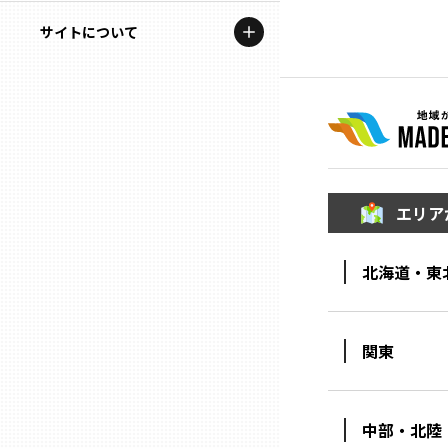
地域を代表する企業100選
記事ライター
サイトについて
岩手
プレスリリース
アンバサダー
私たちの理念
宮城
行政連携記事
お問い合わせ
MILCプロジェクト
秋田
運営会社情報
選出企業特別対談
エリア
山形
Localist
北海道・東
SDGsの先駆者
福島
イベント
茨城
関東
飲食店
栃木
地域豆知識
中部・北陸