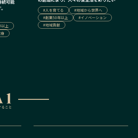
持続可能
す。
#
人を育てる
#
地域から世界へ
#
創業50年以上
#
イノベーション
#
地域貢献
年以上
出身