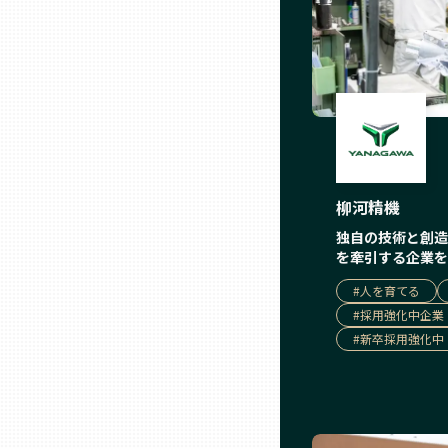
石川
福井
山梨
柳河精機
独自の技術と創造
長野
を牽引する企業を
#
人を育てる
岐阜
#
採用強化中企業
#
新卒採用強化中
静岡
愛知