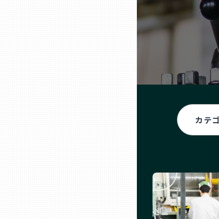
ニッポンの百選大全集
群馬
Sporkle
埼玉
千葉
東京23区
多摩地域
神奈川
新潟
富山