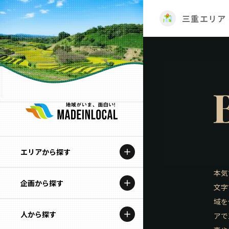
三重エリア
エリアから探す
本気
企画から探す
北海道
文字
域を
特集コンテンツ
人から探す
青森
アで