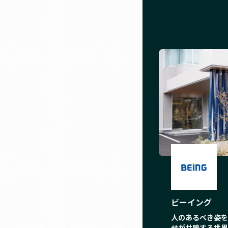
兵庫
奈良
和歌山
鳥取
島根
岡山
ビーイング
広島
人のあるべき姿を
せが共鳴する世界