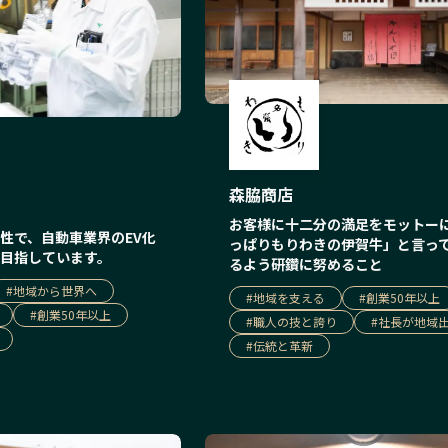
森脇商店
お客様に十二分の満足をモットー
性で、自動車業界のEV化
っぱりもりわきの伊賀牛」と言っ
目指しています。
るよう研鑽に努めること
#
地域から世界へ
#
地域を支える
#
創業50年以上
#
創業50年以上
#
職人の技と誇り
#
社長が地域
#
伝統と革新