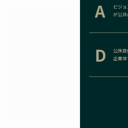
A
ビジョ
が公共
熊本
大分
D
公序良
宮崎
企業体
鹿児島
沖縄