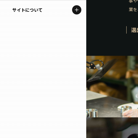
事や
地域を代表する企業100選
記事ライター
業を
サイトについて
岩手
プレスリリース
アンバサダー
私たちの理念
選
宮城
行政連携記事
お問い合わせ
MILCプロジェクト
秋田
運営会社情報
選出企業特別対談
山形
Localist
SDGsの先駆者
福島
イベント
茨城
飲食店
栃木
地域豆知識