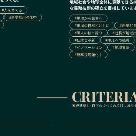
地域社会や地球全体に貢献できる
な養殖技術の確立を目指していま
#
人を育てる
#
新卒採用強化中
#
地域から世界へ
#
地域の自然とともに
#
創業50
#
職人の技と誇り
#
社長が地域
#
伝統と革新
#
NO1への挑戦
#
イノベーション
#
地域貢献
#
新卒採用強化中