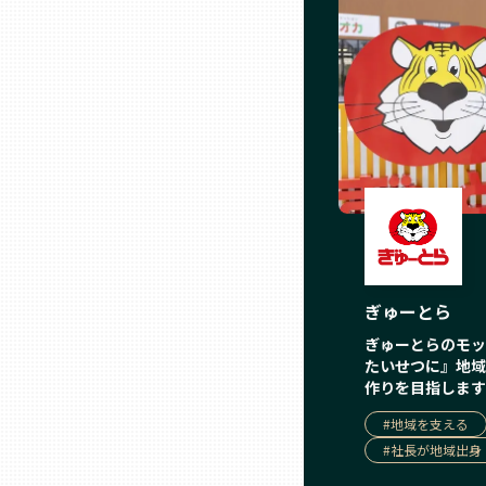
三重
滋賀
京都
大阪市
ぎゅーとら
北摂
ぎゅーとらのモッ
たいせつに』地域
堺・泉州
作りを目指します
#
地域を支える
河内
#
社長が地域出身