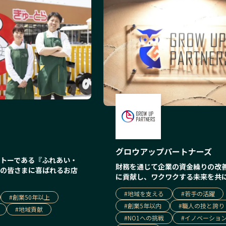
グロウアップパートナーズ
トーである『ふれあい・
財務を通じて企業の資金繰りの改
の皆さまに喜ばれるお店
に貢献し、ワクワクする未来を共
#
地域を支える
#
若手の活躍
#
創業50年以上
#
創業5年以内
#
職人の技と誇り
#
地域貢献
#
NO1への挑戦
#
イノベーショ