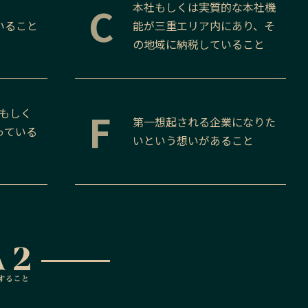
C
本社もしくは実質的な本社機
いること
能が
三重
エリア内にあり、そ
の地域に納税していること
F
、もしく
第一想起される企業になりた
っている
いという想いがあること