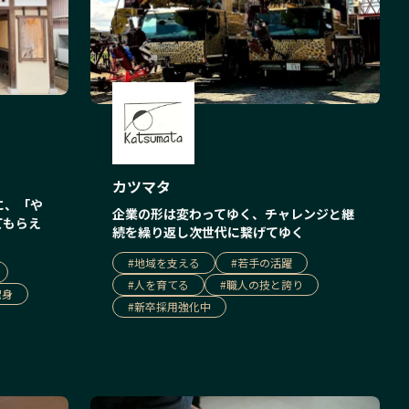
カツマタ
に、「や
企業の形は変わってゆく、チャレンジと継
てもらえ
続を繰り返し次世代に繋げてゆく
#
地域を支える
#
若手の活躍
#
人を育てる
#
職人の技と誇り
出身
#
新卒採用強化中