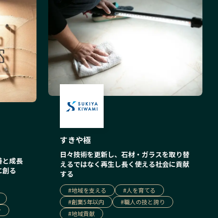
すきや極
日々技術を更新し、石材・ガラスを取り替
善と成長
えるではなく再生し長く使える社会に貢献
に創る
する
#
地域を支える
#
人を育てる
#
創業5年以内
#
職人の技と誇り
ン
#
地域貢献