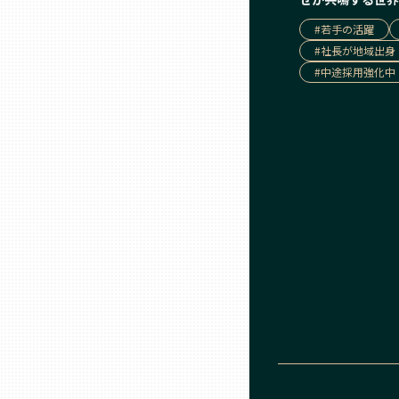
山口
#
若手の活躍
#
社長が地域出身
徳島
#
中途採用強化中
香川
愛媛
高知
福岡
佐賀
長崎