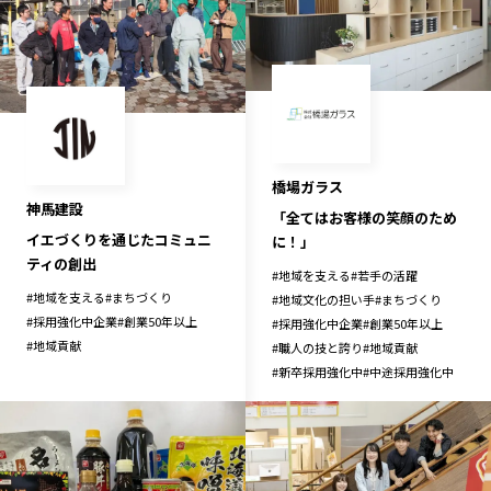
記事ライター
アンバサダー
お問い合わせ
会社概要
橋場ガラス
神馬建設
「全てはお客様の笑顔のため
イエづくりを通じたコミュニ
に！」
ティの創出
#
地域を支える
#
若手の活躍
#
地域を支える
#
まちづくり
#
地域文化の担い手
#
まちづくり
#
採用強化中企業
#
創業50年以上
#
採用強化中企業
#
創業50年以上
#
地域貢献
#
職人の技と誇り
#
地域貢献
#
新卒採用強化中
#
中途採用強化中