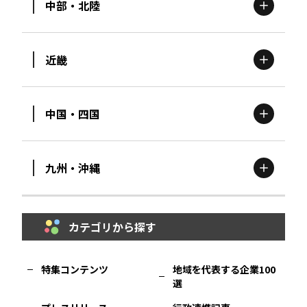
中部・北陸
茨城
エリア
青森
エリア
近畿
新潟
エリア
栃木
エリア
岩手
エリア
中国・四国
滋賀
エリア
富山
エリア
群馬
エリア
宮城
エリア
九州・沖縄
鳥取
エリア
京都
エリア
石川
エリア
埼玉
エリア
秋田
エリア
カテゴリから探す
福岡
エリア
島根
エリア
大阪市
エリア
福井
エリア
千葉
エリア
山形
エリア
特集コンテンツ
地域を代表する企業100
選
佐賀
エリア
岡山
エリア
北摂
エリア
長野
エリア
東京23区
エリア
福島
エリア