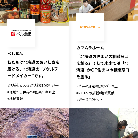
カワムラホーム
ベル食品
「北海道の住まいの相談窓口
私たちは北海道のおいしさを
を創る」そして未来では「北
届ける、北海道の“ソウルフ
海道“から”住まいの相談窓口
ードメイカー”です。
を創る」
#
地域を支える
#
地域文化の担い手
#
若手の活躍
#
創業50年以上
#
地域から世界へ
#
創業50年以上
#
NO1への挑戦
#
地域貢献
#
地域貢献
#
新卒採用強化中