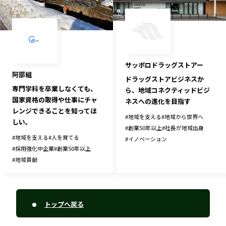
サッポロドラッグストアー
阿部組
ドラッグストアビジネスか
専門学科を卒業しなくても、
ら、地域コネクティッドビジ
国家資格の取得や仕事にチャ
ネスへの進化を目指す
レンジできることを知ってほ
#
地域を支える
#
地域から世界へ
しい。
#
創業50年以上
#
社長が地域出身
#
地域を支える
#
人を育てる
#
イノベーション
#
採用強化中企業
#
創業50年以上
#
地域貢献
トップへ戻る