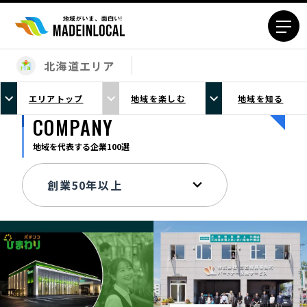
北海道エリア
エリアから探す
エリアトップ
地域を楽しむ
地域を知る
北海道エリア
青森エリア
COMPANY
岩手エリア
宮城エリア
地域を代表する企業100選
秋田エリア
山形エリア
福島エリア
茨城エリア
栃木エリア
群馬エリア
埼玉エリア
千葉エリア
東京23区エリア
多摩エリア
神奈川エリア
新潟エリア
富山エリア
石川エリア
福井エリア
山梨エリア