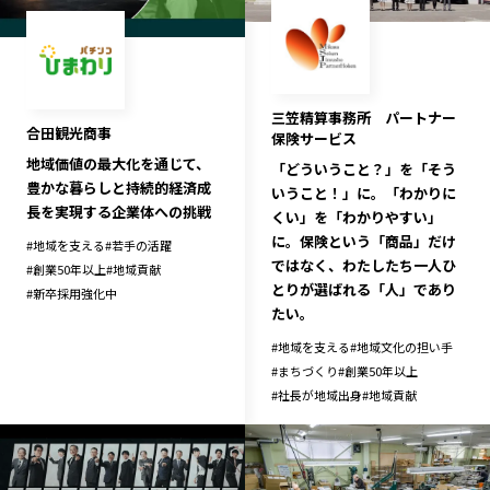
長野エリア
岐阜エリア
静岡エリア
愛知エリア
三重エリア
滋賀エリア
三笠精算事務所 パートナー
京都エリア
大阪市エリア
合田観光商事
保険サービス
地域価値の最大化を通じて、
北摂エリア
堺・泉州エリア
「どういうこと？」を「そう
豊かな暮らしと持続的経済成
いうこと！」に。「わかりに
河内エリア
兵庫エリア
長を実現する企業体への挑戦
くい」を「わかりやすい」
奈良エリア
和歌山エリア
に。保険という「商品」だけ
#
地域を支える
#
若手の活躍
ではなく、わたしたち一人ひ
鳥取エリア
島根エリア
#
創業50年以上
#
地域貢献
とりが選ばれる「人」であり
#
新卒採用強化中
岡山エリア
広島エリア
たい。
山口エリア
徳島エリア
#
地域を支える
#
地域文化の担い手
香川エリア
愛媛エリア
#
まちづくり
#
創業50年以上
#
社長が地域出身
#
地域貢献
高知エリア
福岡エリア
佐賀エリア
長崎エリア
熊本エリア
大分エリア