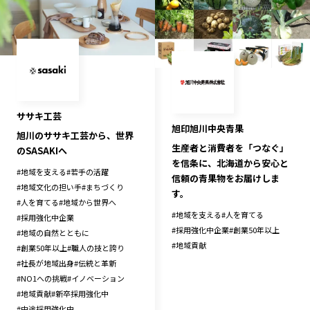
ササキ工芸
旭印旭川中央青果
旭川のササキ工芸から、世界
生産者と消費者を「つなぐ」
のSASAKIへ
を信条に、北海道から安心と
#
地域を支える
#
若手の活躍
信頼の青果物をお届けしま
#
地域文化の担い手
#
まちづくり
す。
#
人を育てる
#
地域から世界へ
#
地域を支える
#
人を育てる
#
採用強化中企業
#
採用強化中企業
#
創業50年以上
#
地域の自然とともに
#
地域貢献
#
創業50年以上
#
職人の技と誇り
#
社長が地域出身
#
伝統と革新
#
NO1への挑戦
#
イノベーション
#
地域貢献
#
新卒採用強化中
#
中途採用強化中