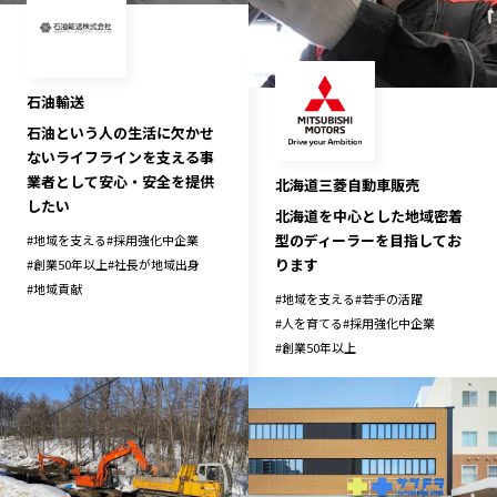
石油輸送
石油という人の生活に欠かせ
ないライフラインを支える事
業者として安心・安全を提供
北海道三菱自動車販売
したい
北海道を中心とした地域密着
型のディーラーを目指してお
#
地域を支える
#
採用強化中企業
ります
#
創業50年以上
#
社長が地域出身
#
地域貢献
#
地域を支える
#
若手の活躍
#
人を育てる
#
採用強化中企業
#
創業50年以上