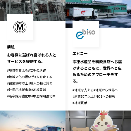
前組
エビコー
お客様に選ばれ喜ばれる人と
サービスを提供する。
冷凍水産品を料飲食店へお届
けするとともに、世界へと広
#
地域を支える
#
若手の活躍
めるためのアプローチをす
#
地域文化の担い手
#
人を育てる
る。
#
創業50年以上
#
職人の技と誇り
#
社長が地域出身
#
地域貢献
#
地域を支える
#
地域から世界へ
#
新卒採用強化中
#
中途採用強化中
#
創業50年以上
#
NO1への挑戦
#
地域貢献