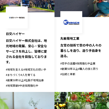
日交ハイヤー
丸敏菊地工業
日交ハイヤー株式会社は、地
左官の技術で世の中の人々の
元地域の発展、安心・安全な
暮らしを造り、造り手自身を
サービスを向上し、皆様に愛
造る。
される会社を目指しておりま
す。
#
若手の活躍
#
採用強化中企業
#
創業50年以上
#
職人の技と誇り
#
地域を支える
#
地域文化の担い手
#
伝統と革新
#
まちづくり
#
人を育てる
#
創業50年以上
#
社長が地域出身
#
地域貢献
#
中途採用強化中