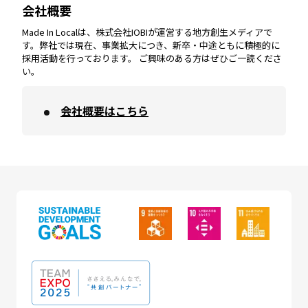
会社概要
沖縄
エリア
高知
エリア
Made In Localは、株式会社IOBIが運営する地方創生メディアで
す。弊社では現在、事業拡大につき、新卒・中途ともに積極的に
採用活動を行っております。 ご興味のある方はぜひご一読くださ
い。
会社概要はこちら