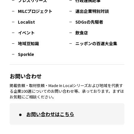
プレスリリース
行政連携記事
MILCプロジェクト
選出企業特別対談
長崎
エリア
広島
エリア
堺・泉州
エリア
岐阜
エリア
多摩
エリア
Localist
SDGsの先駆者
イベント
飲食店
熊本
エリア
山口
エリア
河内
エリア
静岡
エリア
神奈川
エリア
地域豆知識
ニッポンの百選大全集
Sporkle
大分
エリア
徳島
エリア
兵庫
エリア
愛知
エリア
山梨
エリア
お問い合わせ
掲載依頼・取材依頼・Made In Localシリーズおよび地域を代表す
宮崎
エリア
香川
エリア
奈良
エリア
三重
エリア
る企業100選についてのお問い合わせ等、承っております。まずは
お気軽にご相談ください。
お問い合わせはこちら
鹿児島
エリア
愛媛
エリア
和歌山
エリア