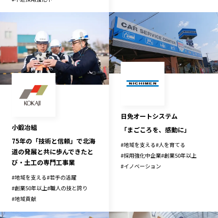
日免オートシステム
小鍛冶組
「まごころを、感動に」
75年の「技術と信頼」で北海
#
地域を支える
#
人を育てる
道の発展と共に歩んできたと
#
採用強化中企業
#
創業50年以上
び・土工の専門工事業
#
イノベーション
#
地域を支える
#
若手の活躍
#
創業50年以上
#
職人の技と誇り
#
地域貢献