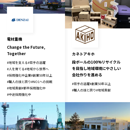
電材重機
Change the Future,
Together
カネトアキホ
段ボールの100%リサイクル
#
地域を支える
#
若手の活躍
を目指し地域環境にやさしい
#
人を育てる
#
地域から世界へ
会社作りを進める
#
採用強化中企業
#
創業50年以上
#
職人の技と誇り
#
NO1への挑戦
#
若手の活躍
#
創業50年以上
#
地域貢献
#
新卒採用強化中
#
職人の技と誇り
#
地域貢献
#
中途採用強化中