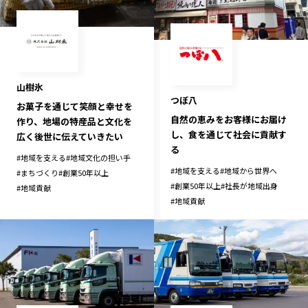
山樹氷
つぼ八
お菓子を通じて笑顔と幸せを
自然の恵みをお客様にお届け
作り、地場の特産品と文化を
し、食を通じて社会に貢献す
広く後世に伝えていきたい
る
#
地域を支える
#
地域文化の担い手
#
地域を支える
#
地域から世界へ
#
まちづくり
#
創業50年以上
#
創業50年以上
#
社長が地域出身
#
地域貢献
#
地域貢献