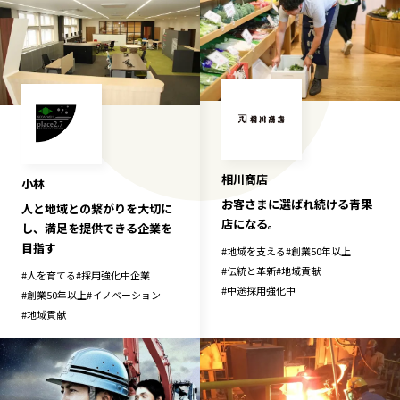
相川商店
小林
お客さまに選ばれ続ける青果
人と地域との繋がりを大切に
店になる。
し、満足を提供できる企業を
目指す
#
地域を支える
#
創業50年以上
#
伝統と革新
#
地域貢献
#
人を育てる
#
採用強化中企業
#
中途採用強化中
#
創業50年以上
#
イノベーション
#
地域貢献