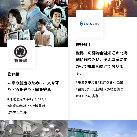
佐藤鋳工
世界一の鋳物会社をこの北海
道に作りたい。そんな夢に向
かって挑戦を続けておりま
す。
管野組
未来の創造のために、人を守
#
地域を支える
#
採用強化中企業
り・街を守り・国を守る
#
創業50年以上
#
職人の技と誇り
#
NO1への挑戦
#
地域を支える
#
まちづくり
#
創業50年以上
#
地域貢献
#
新卒採用強化中