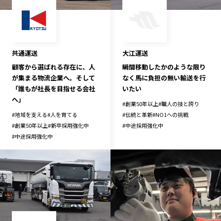
共通運送
大江運送
顧客から選ばれる存在に、人
瞬間移動したかのような限り
が集まる物流企業へ。そして
なく馬に負担の無い輸送を行
「誰もが社長を目指せる会社
いたい
へ」
#
創業50年以上
#
職人の技と誇り
#
地域を支える
#
人を育てる
#
伝統と革新
#
NO1への挑戦
#
創業50年以上
#
新卒採用強化中
#
中途採用強化中
#
中途採用強化中