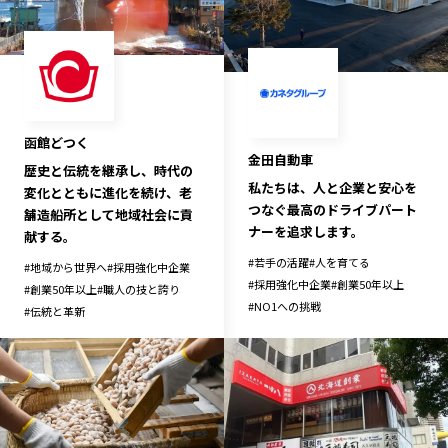
函館どつく
金田自動車
歴史と伝統を継承し、時代の
私たちは、人と企業と安心を
変化とともに進化を続け、老
つなぐ最高のドライブパート
舗造船所として地域社会に貢
ナーを追求します。
献する。
#
若手の活躍
#
人を育てる
#
地域から世界へ
#
採用強化中企業
#
採用強化中企業
#
創業50年以上
#
創業50年以上
#
職人の技と誇り
#
NO1への挑戦
#
伝統と革新