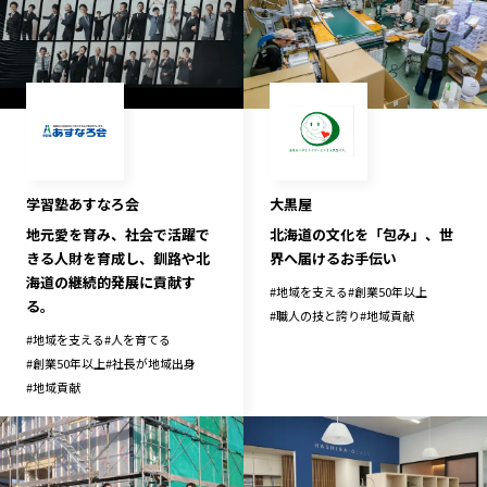
宮崎エリア
鹿児島エリア
沖縄エリア
カテゴリから探す
特集コンテンツ
地域を代表する 企業100選
学習塾あすなろ会
大黒屋
プレスリリース
行政連携記事
地元愛を育み、社会で活躍で
北海道の文化を「包み」、世
MILCプロジェクト
選出企業特別対談
きる人財を育成し、釧路や北
界へ届けるお手伝い
海道の継続的発展に貢献す
Localist
SDGsの先駆者
#
地域を支える
#
創業50年以上
る。
#
職人の技と誇り
#
地域貢献
イベント
飲食店
#
地域を支える
#
人を育てる
地域豆知識
ニッポンの百選大全集
#
創業50年以上
#
社長が地域出身
Sporkle
#
地域貢献
「人」から探す