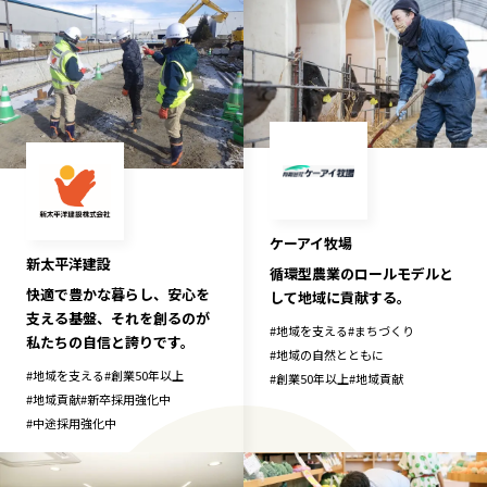
ケーアイ牧場
新太平洋建設
循環型農業のロールモデルと
快適で豊かな暮らし、安心を
して地域に貢献する。
支える基盤、それを創るのが
#
地域を支える
#
まちづくり
私たちの自信と誇りです。
#
地域の自然とともに
#
地域を支える
#
創業50年以上
#
創業50年以上
#
地域貢献
#
地域貢献
#
新卒採用強化中
#
中途採用強化中