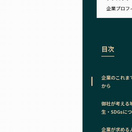
ニッポンの百選大全集
群馬
企業プロフ
Sporkle
埼玉
千葉
目次
東京23区
企業のこれま
多摩地域
から
神奈川
御社が考える
生・SDGsに
新潟
企業が求める
富山