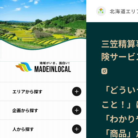
北海道エリ
三笠精算
険サービ
「どうい
エリアから探す
こと！」
企画から探す
北海道
「わかり
特集コンテンツ
人から探す
青森
「商品」