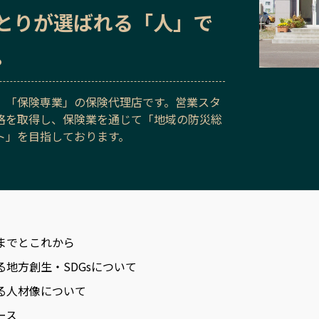
とりが選ばれる「人」で
。
、「保険専業」の保険代理店です。営業スタ
格を取得し、保険業を通じて「地域の防災総
ト」を目指しております。
までとこれから
る地方創生・SDGsについて
る人材像について
ース