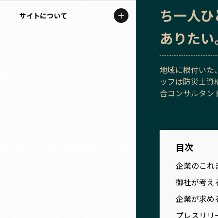
地域を代表する企業100選
ち一人ひ
記事ライター
サイトについて
岩手
プレスリリース
ありたい
アンバサダー
私たちの理念
宮城
行政連携記事
お問い合わせ
地域に根付いた
MILCプロジェクト
秋田
ッフは防災士資
運営会社情報
選出企業特別対談
合コンサルタン
山形
Localist
SDGsの先駆者
福島
目次
イベント
企業のこれ
茨城
飲食店
御社が考え
栃木
企業が求め
地域豆知識
プレスリリ