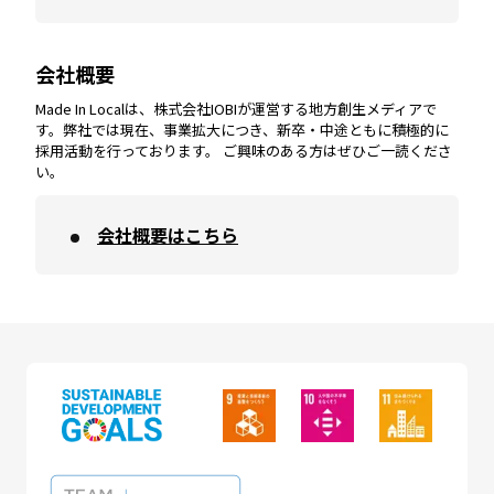
会社概要
沖縄
エリア
高知
エリア
Made In Localは、株式会社IOBIが運営する地方創生メディアで
す。弊社では現在、事業拡大につき、新卒・中途ともに積極的に
採用活動を行っております。 ご興味のある方はぜひご一読くださ
い。
会社概要はこちら