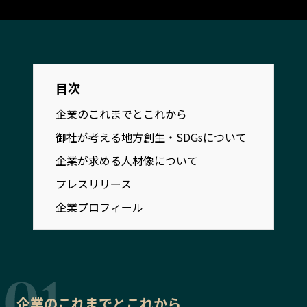
宮崎エリア
鹿児島エリア
沖縄エリア
カテゴリから探す
目次
企業のこれまでとこれから
特集コンテンツ
地域を代表する 企業100選
御社が考える地方創生・SDGsについて
プレスリリース
行政連携記事
MILCプロジェクト
選出企業特別対談
企業が求める人材像について
Localist
SDGsの先駆者
プレスリリース
イベント
飲食店
企業プロフィール
地域豆知識
ニッポンの百選大全集
Sporkle
「人」から探す
企業のこれまでとこれから