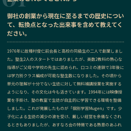
記事ライター
アンバサダー
御社の
創業から現在に至るまでの歴史
につい
て、転換点となった出来事を含めて教えてく
お問い合わせ
会社概要
ださい。
1976年に故種村俊仁前会長と高校の同級生の二人で創業しまし
た。塾生2人のスタートではありましたが、英数2教科の熱心な
指導がご父母や学校の先生に認められ、口コミの連鎖で3年後に
は学力別クラス編成が可能な塾生数になりました。その頃から
単元の理解が十分でない生徒に対して無料補講授業を実施する
ようになり、その文化は今も活きています。1994年には映像授
業を手掛け、塾の教室で生徒が自主的に学習できる環境を整備
しました。これが発展したものが「個別学習Mugen」です。少
子化による生徒の減少の波を受け、厳しい経営を余儀なくされ
るときもありましたが、あすなろ会の特徴である熱意のあふれ