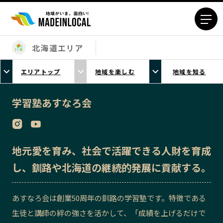
北海道エリア
エリアから探す
エリアトップ
地域を楽しむ
地域を知る
北海道エリア
青森エリア
岩手エリア
宮城エリア
学習塾あすなろ会
秋田エリア
山形エリア
福島エリア
茨城エリア
栃木エリア
群馬エリア
地元愛を育み、社会で活躍できる人財を育成
埼玉エリア
千葉エリア
し、釧路や北海道の継続的発展に貢献する。
東京23区エリア
多摩エリア
神奈川エリア
新潟エリア
あすなろ会は創業50周年の釧路の学習塾です。特徴である
富山エリア
石川エリア
生徒と講師の絆の強さを活かして、「成績を上げるだけで
福井エリア
山梨エリア