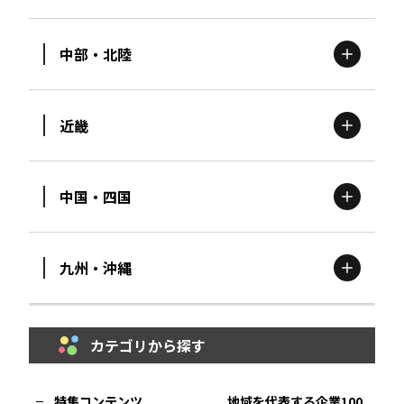
北海道
エリア
中部・北陸
茨城
エリア
青森
エリア
近畿
新潟
エリア
栃木
エリア
岩手
エリア
中国・四国
滋賀
エリア
富山
エリア
群馬
エリア
宮城
エリア
九州・沖縄
鳥取
エリア
京都
エリア
石川
エリア
埼玉
エリア
秋田
エリア
カテゴリから探す
福岡
エリア
島根
エリア
大阪市
エリア
福井
エリア
千葉
エリア
山形
エリア
特集コンテンツ
地域を代表する企業100