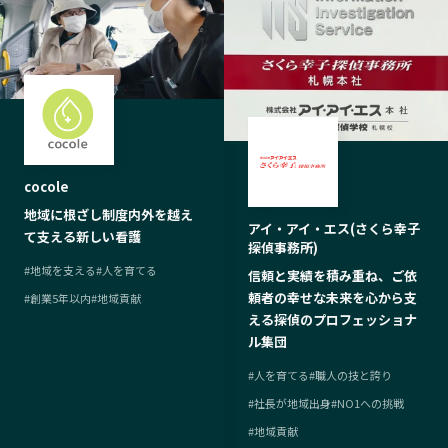
cocole
地域に根ざし制度内外を越え
アイ・アイ・エス(さくら幸子
て支える新しい看護
探偵事務所)
#
地域を支える
#
人を育てる
信頼と実績を積み重ね、ご依
頼者の幸せな未来を心から支
#
創業5年以内
#
地域貢献
える探偵のプロフェッショナ
ル集団
#
人を育てる
#
職人の技と誇り
#
社長が地域出身
#
NO1への挑戦
#
地域貢献