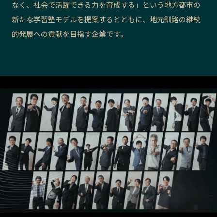
なく、社会で活躍できる力を育成する」という地方都市の
長野エリア
岐阜エリア
新たな学習塾モデルを提案するとともに、地元釧路の継続
静岡エリア
愛知エリア
的発展への貢献を目指す企業です。
三重エリア
滋賀エリア
京都エリア
大阪市エリア
北摂エリア
堺・泉州エリア
河内エリア
兵庫エリア
奈良エリア
和歌山エリア
鳥取エリア
島根エリア
岡山エリア
広島エリア
山口エリア
徳島エリア
香川エリア
愛媛エリア
高知エリア
福岡エリア
佐賀エリア
長崎エリア
熊本エリア
大分エリア