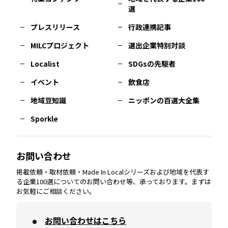
選
佐賀
エリア
岡山
エリア
北摂
エリア
長野
エリア
東京23区
エリア
福島
エリア
プレスリリース
行政連携記事
MILCプロジェクト
選出企業特別対談
長崎
エリア
広島
エリア
堺・泉州
エリア
岐阜
エリア
多摩
エリア
Localist
SDGsの先駆者
イベント
飲食店
熊本
エリア
山口
エリア
河内
エリア
静岡
エリア
神奈川
エリア
地域豆知識
ニッポンの百選大全集
Sporkle
大分
エリア
徳島
エリア
兵庫
エリア
愛知
エリア
山梨
エリア
お問い合わせ
掲載依頼・取材依頼・Made In Localシリーズおよび地域を代表す
宮崎
エリア
香川
エリア
奈良
エリア
三重
エリア
る企業100選についてのお問い合わせ等、承っております。まずは
お気軽にご相談ください。
お問い合わせはこちら
鹿児島
エリア
愛媛
エリア
和歌山
エリア