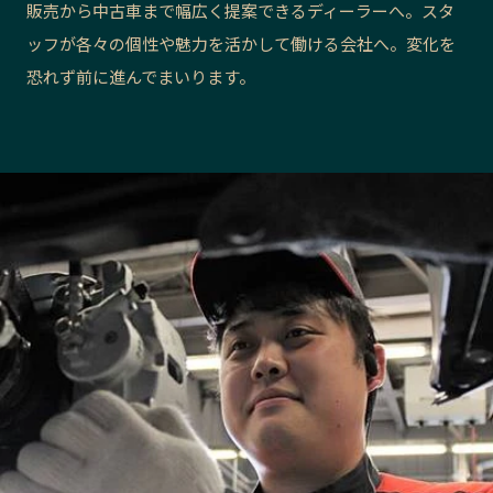
販売から中古車まで幅広く提案できるディーラーへ。スタ
長野エリア
岐阜エリア
ッフが各々の個性や魅力を活かして働ける会社へ。変化を
静岡エリア
愛知エリア
恐れず前に進んでまいります。
三重エリア
滋賀エリア
京都エリア
大阪市エリア
北摂エリア
堺・泉州エリア
河内エリア
兵庫エリア
奈良エリア
和歌山エリア
鳥取エリア
島根エリア
岡山エリア
広島エリア
山口エリア
徳島エリア
香川エリア
愛媛エリア
高知エリア
福岡エリア
佐賀エリア
長崎エリア
熊本エリア
大分エリア