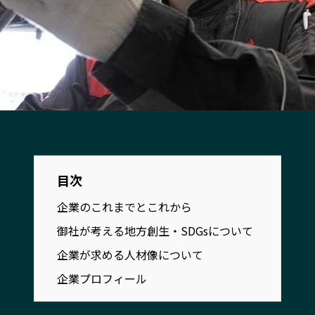
宮崎エリア
鹿児島エリア
沖縄エリア
カテゴリから探す
特集コンテンツ
地域を代表する 企業100選
プレスリリース
行政連携記事
MILCプロジェクト
選出企業特別対談
目次
Localist
SDGsの先駆者
イベント
企業のこれまでとこれから
飲食店
地域豆知識
ニッポンの百選大全集
御社が考える地方創生・SDGsについて
Sporkle
企業が求める人材像について
企業プロフィール
「人」から探す