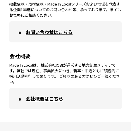
掲載依頼・取材依頼・Made In Localシリーズおよび地域を代表す
宮崎
エリア
香川
エリア
奈良
エリア
三重
エリア
る企業100選についてのお問い合わせ等、承っております。まずは
お気軽にご相談ください。
お問い合わせはこちら
鹿児島
エリア
愛媛
エリア
和歌山
エリア
会社概要
沖縄
エリア
高知
エリア
Made In Localは、株式会社IOBIが運営する地方創生メディアで
す。弊社では現在、事業拡大につき、新卒・中途ともに積極的に
採用活動を行っております。 ご興味のある方はぜひご一読くださ
い。
会社概要はこちら