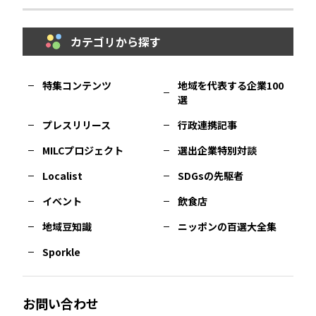
埼玉
エリア
秋田
エリア
カテゴリから探す
福岡
エリア
島根
エリア
大阪市
エリア
福井
エリア
千葉
エリア
山形
エリア
特集コンテンツ
地域を代表する企業100
選
佐賀
エリア
岡山
エリア
北摂
エリア
長野
エリア
東京23区
エリア
福島
エリア
プレスリリース
行政連携記事
MILCプロジェクト
選出企業特別対談
長崎
エリア
広島
エリア
堺・泉州
エリア
岐阜
エリア
多摩
エリア
Localist
SDGsの先駆者
イベント
飲食店
熊本
エリア
山口
エリア
河内
エリア
静岡
エリア
神奈川
エリア
地域豆知識
ニッポンの百選大全集
Sporkle
大分
エリア
徳島
エリア
兵庫
エリア
愛知
エリア
山梨
エリア
お問い合わせ