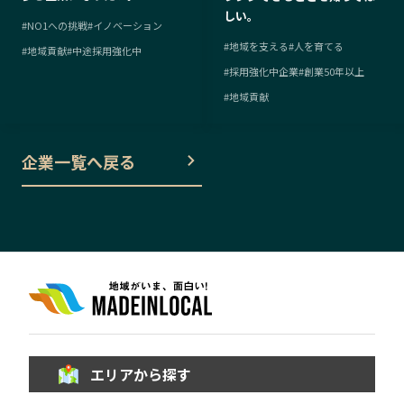
しい。
#
NO1への挑戦
#
イノベーション
#
地域を支える
#
人を育てる
#
地域貢献
#
中途採用強化中
#
採用強化中企業
#
創業50年以上
#
地域貢献
企業一覧へ戻る
エリアから探す