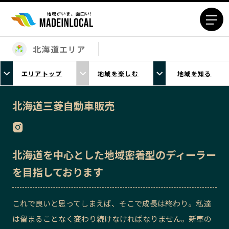
北海道エリア
エリアから探す
エリアトップ
地域を楽しむ
地域を知る
北海道エリア
青森エリア
岩手エリア
宮城エリア
北海道三菱自動車販売
秋田エリア
山形エリア
福島エリア
茨城エリア
栃木エリア
群馬エリア
北海道を中心とした地域密着型のディーラー
埼玉エリア
千葉エリア
を目指しております
東京23区エリア
多摩エリア
神奈川エリア
新潟エリア
これで良いと思ってしまえば、そこで成長は終わり。私達
富山エリア
石川エリア
は留まることなく変わり続けなければなりません。新車の
福井エリア
山梨エリア