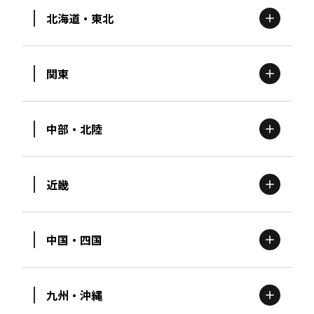
北海道・東北
関東
北海道
エリア
中部・北陸
茨城
エリア
青森
エリア
近畿
新潟
エリア
栃木
エリア
岩手
エリア
中国・四国
滋賀
エリア
富山
エリア
群馬
エリア
宮城
エリア
九州・沖縄
鳥取
エリア
京都
エリア
石川
エリア