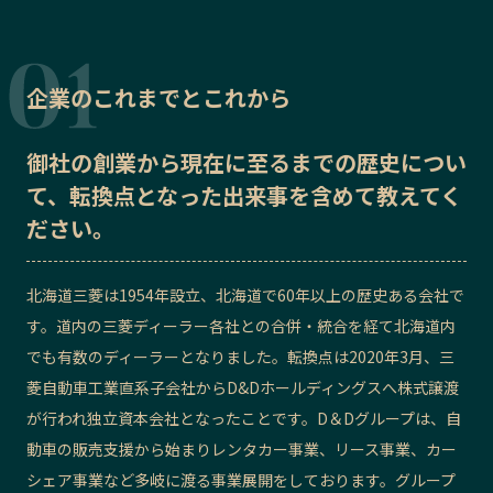
記事ライター
アンバサダー
企業のこれまでとこれから
お問い合わせ
会社概要
御社の
創業から現在に至るまでの歴史
につい
て、転換点となった出来事を含めて教えてく
ださい。
北海道三菱は1954年設立、北海道で60年以上の歴史ある会社で
す。道内の三菱ディーラー各社との合併・統合を経て北海道内
でも有数のディーラーとなりました。転換点は2020年3月、三
菱自動車工業直系子会社からD&Dホールディングスへ株式譲渡
が行われ独立資本会社となったことです。D＆Dグループは、自
動車の販売支援から始まりレンタカー事業、リース事業、カー
シェア事業など多岐に渡る事業展開をしております。グループ