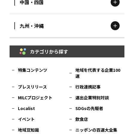
中国・四国
滋賀
エリア
富山
エリア
群馬
エリア
宮城
エリア
九州・沖縄
鳥取
エリア
京都
エリア
石川
エリア
埼玉
エリア
秋田
エリア
カテゴリから探す
福岡
エリア
島根
エリア
大阪市
エリア
福井
エリア
千葉
エリア
山形
エリア
特集コンテンツ
地域を代表する企業100
選
佐賀
エリア
岡山
エリア
北摂
エリア
長野
エリア
東京23区
エリア
福島
エリア
プレスリリース
行政連携記事
MILCプロジェクト
選出企業特別対談
長崎
エリア
広島
エリア
堺・泉州
エリア
岐阜
エリア
多摩
エリア
Localist
SDGsの先駆者
イベント
飲食店
熊本
エリア
山口
エリア
河内
エリア
静岡
エリア
神奈川
エリア
地域豆知識
ニッポンの百選大全集