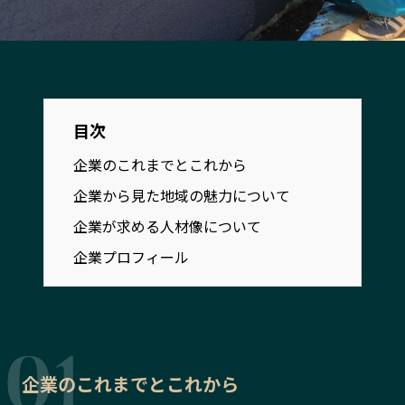
宮崎エリア
鹿児島エリア
沖縄エリア
カテゴリから探す
目次
特集コンテンツ
地域を代表する 企業100選
企業のこれまでとこれから
プレスリリース
行政連携記事
企業から見た地域の魅力について
MILCプロジェクト
選出企業特別対談
企業が求める人材像について
Localist
SDGsの先駆者
企業プロフィール
イベント
飲食店
地域豆知識
ニッポンの百選大全集
Sporkle
企業のこれまでとこれから
「人」から探す