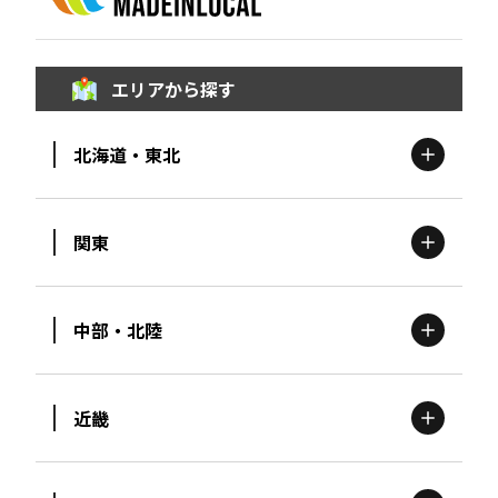
エリアから探す
北海道・東北
関東
北海道
エリア
中部・北陸
茨城
エリア
青森
エリア
近畿
新潟
エリア
栃木
エリア
岩手
エリア