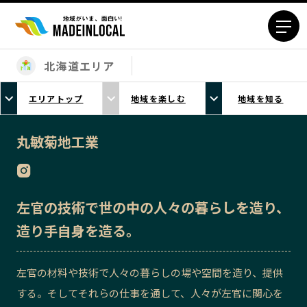
北海道エリア
エリアから探す
エリアトップ
地域を楽しむ
地域を知る
北海道エリア
青森エリア
岩手エリア
宮城エリア
丸敏菊地工業
秋田エリア
山形エリア
福島エリア
茨城エリア
栃木エリア
群馬エリア
左官の技術で世の中の人々の暮らしを造り、
埼玉エリア
千葉エリア
造り手自身を造る。
東京23区エリア
多摩エリア
神奈川エリア
新潟エリア
左官の材料や技術で人々の暮らしの場や空間を造り、提供
富山エリア
石川エリア
する。そしてそれらの仕事を通して、人々が左官に関心を
福井エリア
山梨エリア