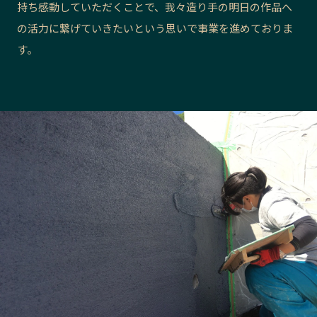
持ち感動していただくことで、我々造り手の明日の作品へ
長野エリア
岐阜エリア
の活力に繋げていきたいという思いで事業を進めておりま
静岡エリア
愛知エリア
す。
三重エリア
滋賀エリア
京都エリア
大阪市エリア
北摂エリア
堺・泉州エリア
河内エリア
兵庫エリア
奈良エリア
和歌山エリア
鳥取エリア
島根エリア
岡山エリア
広島エリア
山口エリア
徳島エリア
香川エリア
愛媛エリア
高知エリア
福岡エリア
佐賀エリア
長崎エリア
熊本エリア
大分エリア