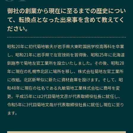
御社の
創業から現在に至るまでの歴史
につい
記事ライター
アンバサダー
て、転換点となった出来事を含めて教えてく
ださい。
お問い合わせ
会社概要
昭和20年に初代菊地敏夫が岩手県大東町国民学校高等科を卒業
し、昭和21年に岩手県で左官技術を習得後、昭和25年に北海道
釧路市で菊地左官工業所を設立いたしました。その後、昭和28
年に現在の札幌市北区に場所を移し、株式会社菊地左官工業所
に改組。北区新琴似に新たに資材倉庫を設けます。そして、昭
和48年に現在の社名である丸敏菊地工業株式会社に商号を変
更。平成15年には2代目菊地文彦が代表取締役社長に就任し、
令和5年に3代目菊地文哉が代表取締役社長に就任し現在に至り
ます。