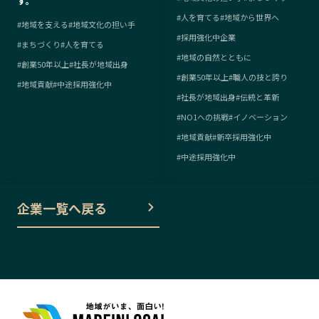
す。
#
人を育てる
#
地域から世界へ
#
地域を支える
#
地域文化の担い手
#
採用強化中企業
#
まちづくり
#
人を育てる
#
地域の自然とともに
#
創業50年以上
#
社長が地域出身
#
創業50年以上
#
職人の技と誇り
#
地域貢献
#
中途採用強化中
#
社長が地域出身
#
伝統と革新
#
NO1への挑戦
#
イノベーション
#
地域貢献
#
新卒採用強化中
#
中途採用強化中
企業一覧へ戻る