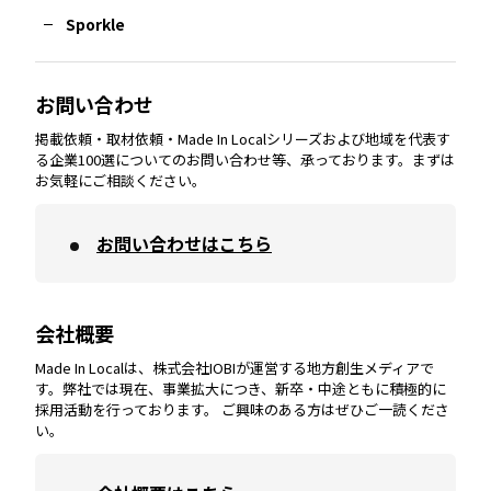
Sporkle
大分
エリア
徳島
エリア
兵庫
エリア
愛知
エリア
山梨
エリア
お問い合わせ
掲載依頼・取材依頼・Made In Localシリーズおよび地域を代表す
宮崎
エリア
香川
エリア
奈良
エリア
三重
エリア
る企業100選についてのお問い合わせ等、承っております。まずは
お気軽にご相談ください。
お問い合わせはこちら
鹿児島
エリア
愛媛
エリア
和歌山
エリア
会社概要
沖縄
エリア
高知
エリア
Made In Localは、株式会社IOBIが運営する地方創生メディアで
す。弊社では現在、事業拡大につき、新卒・中途ともに積極的に
採用活動を行っております。 ご興味のある方はぜひご一読くださ
い。