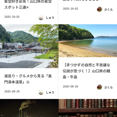
星空好き必見！山口県の星空
スポット三選⭐️
2025-10-02
さくら
2025-10-02
しゅう
【手つかずの自然と不思議な
伝説が息づく！】山口県の離
湯巡り・グルメから見る「長
島・牛島
門湯本温泉」♨️
2025-09-26
さくら
2025-09-29
しゅう