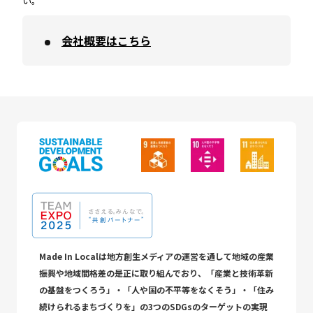
い。
会社概要はこちら
Made In Localは地方創生メディアの運営を通して地域の産業
振興や地域間格差の是正に取り組んでおり、「産業と技術革新
の基盤をつくろう」・「人や国の不平等をなくそう」・「住み
続けられるまちづくりを」の3つのSDGsのターゲットの実現