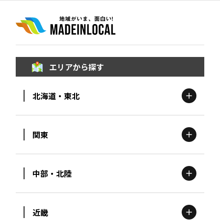
エリアから探す
北海道・東北
関東
北海道
エリア
中部・北陸
茨城
エリア
青森
エリア
近畿