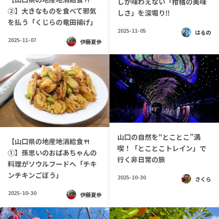
しか味わえない「柑橘の美味
②】大きなものを食べて邪気
長野エリア
岐阜エリア
しさ」を深堀り‼
を払う「くじらの竜田揚げ」
静岡エリア
愛知エリア
2025-11-05
はるの
2025-11-07
伊藤夏歩
三重エリア
滋賀エリア
京都エリア
大阪市エリア
北摂エリア
堺・泉州エリア
河内エリア
兵庫エリア
奈良エリア
和歌山エリア
鳥取エリア
島根エリア
岡山エリア
広島エリア
山口の自然を“とことこ”満
【山口県の地産地消給食🍴
喫！「とことこトレイン」で
山口エリア
徳島エリア
①】孫思いのおばあちゃんの
行く非日常の旅
料理がソウルフードへ「チキ
香川エリア
愛媛エリア
ンチキンごぼう」
2025-10-30
高知エリア
福岡エリア
さくら
2025-10-30
佐賀エリア
長崎エリア
伊藤夏歩
熊本エリア
大分エリア