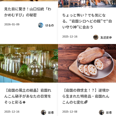
記事ライター
アンバサダー
見た目に驚き！山口伝統「わ
かめむすび」の秘密
ちょっと怖い？でも気にな
る。“岩国シロヘビの館”で“白
お問い合わせ
会社概要
2026-01-09
はるの
い守り神”に会おう
2025-12-16
友近史歩
【岩国の風土の結晶】岩国れ
【岩国の救世主！？】逆境か
んこん硝子があなたの日常を
ら生まれた特産品・岩国れん
そっと彩る🍀
こんの七変化🌈
2025-12-16
2025-12-08
彩希
彩希