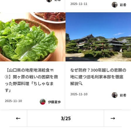
2025-11-11
彩希
【山口県の地産地消給食🍴
なぜ防府？300年越しの悲願の
③】関ヶ原の戦いの困窮を救
地に建つ旧毛利家本邸を徹底
った野菜料理「ちしゃなま
解説🔍
す」
2025-11-10
彩希
2025-11-10
伊藤夏歩
←
3
/
25
→