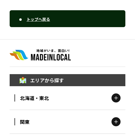
トップへ戻る
エリアから探す
北海道・東北
関東
北海道
エリア