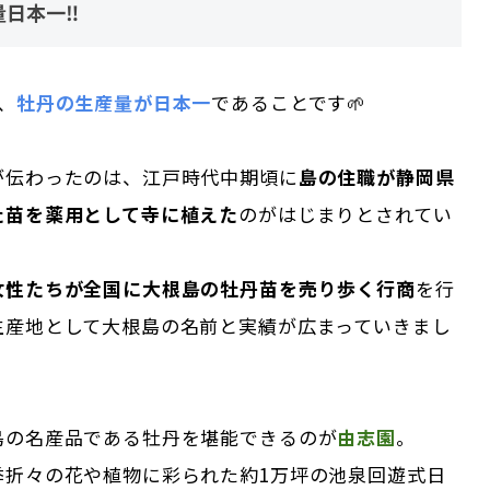
量日本一‼
、
牡丹の生産量が日本一
であることです🌱
が伝わったのは、江戸時代中期頃に
島の住職が静岡県
た苗を薬用として寺に植えた
のがはじまりとされてい
女性たちが全国に大根島の牡丹苗を売り歩く行商
を行
生産地として大根島の名前と実績が広まっていきまし
島の名産品である牡丹を堪能できるのが
由志園
。
季折々の花や植物に彩られた約1万坪の池泉回遊式日