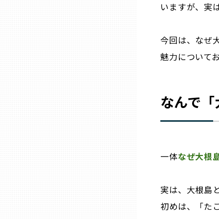
いますが、実は
三重
今回は、なぜ
滋賀
魅力についてお
京都
なんで「
大阪市
北摂
一体
なぜ大根
堺・泉州
実は、大根島
河内
初めは、「た