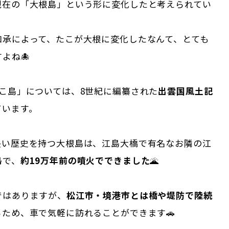
現在の「大根島」という形に変化したと考えられてい
口承によって、たこが大根に変化したなんて、とても
よね🐙
たこ島」については、8世紀に編纂された
出雲国風土記
ています。
長い歴史を持つ大根島は、江島大橋で有名なお隣の江
島
で、
約19万年前の噴火でできました
🌋
ではありますが、
松江市・境港市とは橋や堤防で陸続
るため、車で気軽に訪れることができます🚗