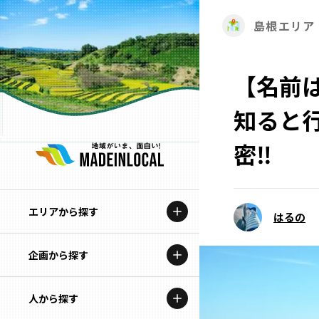
島根エリア
【名前
知ると
密‼
エリアから探す
はるの
企画から探す
北海道
特集コンテンツ
人から探す
青森