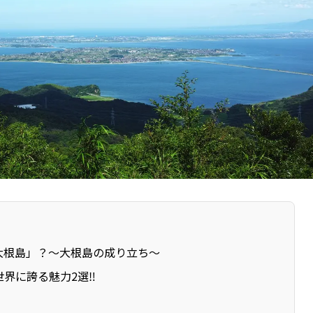
大根島」？～大根島の成り立ち～
世界に誇る魅力2選‼