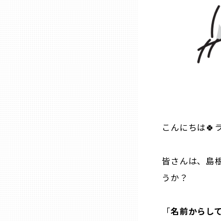
石川
福井
山梨
長野
こんにちは🍀
岐阜
皆さんは、島
うか？
静岡
「
名前からし
愛知