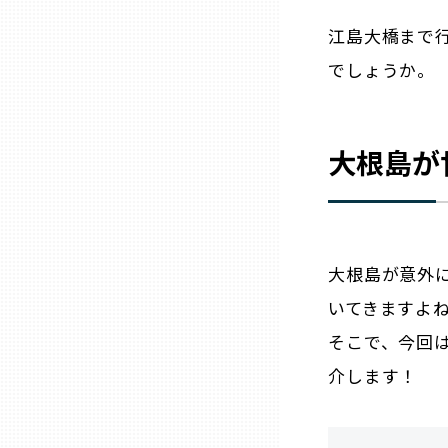
山口
江島大橋まで
でしょうか。
徳島
香川
大根島が
愛媛
高知
大根島が意外
いてきますよね‼
福岡
そこで、今回
介します！
佐賀
長崎