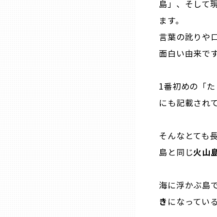
島」、そして
兵庫
ます。
言葉の訛りや
奈良
面白い由来です
和歌山
1番初めの「
にも記載され
鳥取
島根
そんなとても
島と同じ
火山
岡山
海に浮かぶ島
広島
き
になってい