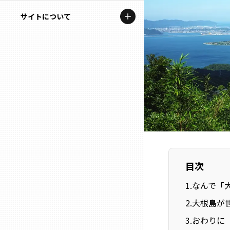
地域を代表する企業100選
記事ライター
サイトについて
岩手
プレスリリース
アンバサダー
私たちの理念
宮城
行政連携記事
お問い合わせ
MILCプロジェクト
秋田
運営会社情報
選出企業特別対談
山形
Localist
SDGsの先駆者
福島
目次
イベント
茨城
1
.
なんで「
飲食店
2
.
大根島が
栃木
地域豆知識
3
.
おわりに