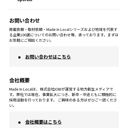
大分
エリア
徳島
エリア
兵庫
エリア
愛知
エリア
山梨
エリア
お問い合わせ
掲載依頼・取材依頼・Made In Localシリーズおよび地域を代表す
宮崎
エリア
香川
エリア
奈良
エリア
三重
エリア
る企業100選についてのお問い合わせ等、承っております。まずは
お気軽にご相談ください。
お問い合わせはこちら
鹿児島
エリア
愛媛
エリア
和歌山
エリア
会社概要
沖縄
エリア
高知
エリア
Made In Localは、株式会社IOBIが運営する地方創生メディアで
す。弊社では現在、事業拡大につき、新卒・中途ともに積極的に
採用活動を行っております。 ご興味のある方はぜひご一読くださ
い。
会社概要はこちら