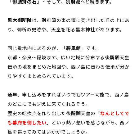
「
御腰掛の石
」・そして、
別府港
へと続きます。
黒木御所阯
は、別府湾の東の湾に突き出した丘の上にあ
り、御所の史跡や、天皇を祀る黒木神社があります。
同じ敷地内にあるのが、「
碧風館
」です。
京都・奈良〜隠岐まで、広い地域に分布する後醍醐天皇
伝承の地をまとめた地図や、西ノ島に伝わる伝承が分か
りやすくまとめられています。
通年、申し込みをすればいつでもツアー可能で、西ノ島
のどこにでも迎えに来てくれるそう。
歴史の転換点を作り出した後醍醐天皇の「
なんとしてで
も幕府を倒したい
」という熱い想いを感じながら、西ノ
島を巡ってみてはいかがでしょうか。