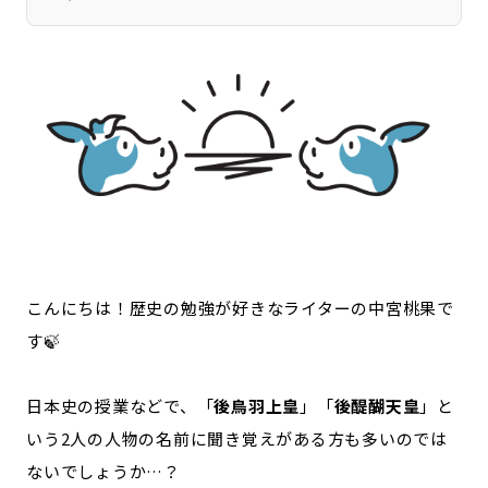
宮崎エリア
鹿児島エリア
沖縄エリア
カテゴリから探す
特集コンテンツ
地域を代表する 企業100選
プレスリリース
行政連携記事
MILCプロジェクト
選出企業特別対談
Localist
SDGsの先駆者
こんにちは！歴史の勉強が好きなライターの中宮桃果で
イベント
飲食店
す🍃
地域豆知識
ニッポンの百選大全集
Sporkle
日本史の授業などで、「
後鳥羽上皇
」「
後醍醐天皇
」と
いう2人の人物の名前に聞き覚えがある方も多いのでは
ないでしょうか…？
「人」から探す