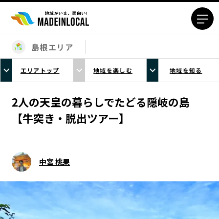
島根エリア
エリアから探す
エリアトップ
地域を楽しむ
地域を知る
北海道エリア
青森エリア
岩手エリア
宮城エリア
2人の天皇の暮らしでたどる隠岐の島
秋田エリア
山形エリア
【牛突き・脱出ツアー】
福島エリア
茨城エリア
栃木エリア
群馬エリア
埼玉エリア
千葉エリア
中宮 桃果
東京23区エリア
多摩エリア
神奈川エリア
新潟エリア
富山エリア
石川エリア
福井エリア
山梨エリア