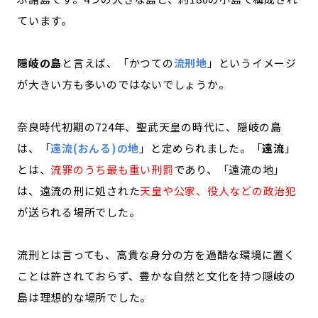
ています。
隠岐の島
と言えば、「かつての
流刑地
」というイメージ
が大きい方も多いのではないでしょうか。
奈良時代初期の724年、聖武天皇の時代に、隠岐の島
は、「
遠流(おんる)の地
」と定められました。「
遠流
」
とは、
流罪のうち最も重い刑罰
であり、「遠流の地」
は、遠流の刑に処された
天皇や公家、役人などの政治犯
が送られる場所でした。
流刑とは言っても、高貴な身分の方を過酷な環境に置く
ことは許されておらず、豊かな自然と文化を持つ隠岐の
島は理想的な場所でした。