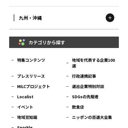
滋賀
エリア
富山
エリア
群馬
エリア
宮城
エリア
九州・沖縄
鳥取
エリア
京都
エリア
石川
エリア
埼玉
エリア
秋田
エリア
カテゴリから探す
福岡
エリア
島根
エリア
大阪市
エリア
福井
エリア
千葉
エリア
山形
エリア
特集コンテンツ
地域を代表する企業100
選
佐賀
エリア
岡山
エリア
北摂
エリア
長野
エリア
東京23区
エリア
福島
エリア
プレスリリース
行政連携記事
MILCプロジェクト
選出企業特別対談
長崎
エリア
広島
エリア
堺・泉州
エリア
岐阜
エリア
多摩
エリア
Localist
SDGsの先駆者
イベント
飲食店
熊本
エリア
山口
エリア
河内
エリア
静岡
エリア
神奈川
エリア
地域豆知識
ニッポンの百選大全集
Sporkle