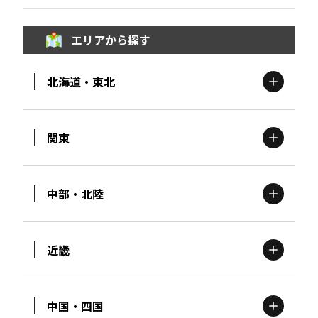
エリアから探す
北海道・東北
関東
北海道
エリア
中部・北陸
茨城
エリア
青森
エリア
近畿
新潟
エリア
栃木
エリア
岩手
エリア
中国・四国