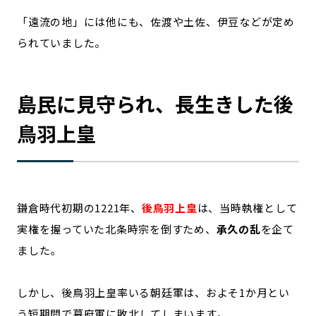
「遠流の地」には他にも、佐渡や土佐、伊豆などが定め
られていました。
島民に見守られ、長生きした後
鳥羽上皇
鎌倉時代初期の1221年、
後鳥羽上皇
は、当時執権として
実権を握っていた北条時宗を倒すため、
承久の乱
を企て
ました。
しかし、後鳥羽上皇率いる朝廷軍は、およそ1か月とい
う短期間で幕府軍に敗北してしまいます。