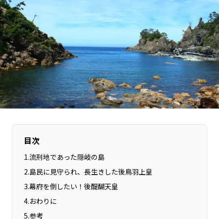
長野エリア
岐阜エリア
静岡エリア
愛知エリア
三重エリア
滋賀エリア
京都エリア
大阪市エリア
北摂エリア
堺・泉州エリア
河内エリア
兵庫エリア
奈良エリア
和歌山エリア
鳥取エリア
島根エリア
岡山エリア
広島エリア
目次
山口エリア
徳島エリア
1
.
流刑地であった隠岐の島
香川エリア
愛媛エリア
2
.
島民に見守られ、長生きした後鳥羽上皇
高知エリア
福岡エリア
3
.
幕府を倒したい！後醍醐天皇
佐賀エリア
長崎エリア
4
.
おわりに
熊本エリア
大分エリア
5
.
参考