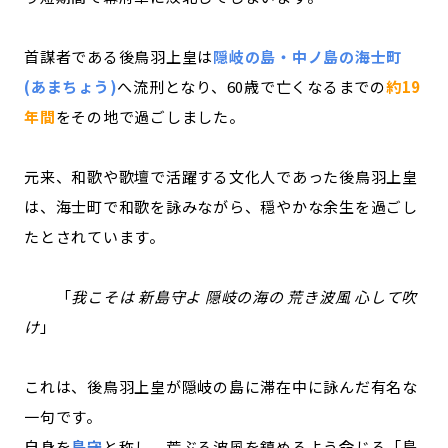
首謀者である後鳥羽上皇は
隠岐の島・中ノ島の海士町
(あまちょう)
へ流刑となり、60歳で亡くなるまでの
約19
年間
をその地で過ごしました。
元来、和歌や歌壇で活躍する文化人であった後鳥羽上皇
は、海士町で和歌を詠みながら、穏やかな余生を過ごし
たとされています。
「
我こそは 新島守よ 隠岐の海の 荒き波風 心して吹
け
」
これは、後鳥羽上皇が隠岐の島に滞在中に詠んだ有名な
一句です。
自身を
島守
と称し、荒ぶる波風を鎮めるよう命じる「島