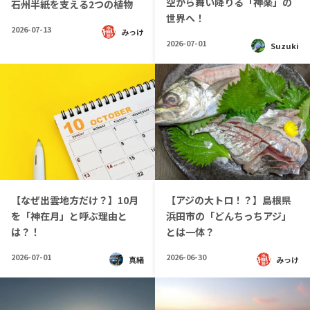
空から舞い降りる「神楽」の
石州半紙を支える2つの植物
長野エリア
岐阜エリア
世界へ！
2026-07-13
みっけ
静岡エリア
愛知エリア
2026-07-01
Suzuki
三重エリア
滋賀エリア
京都エリア
大阪市エリア
北摂エリア
堺・泉州エリア
河内エリア
兵庫エリア
奈良エリア
和歌山エリア
鳥取エリア
島根エリア
岡山エリア
広島エリア
【なぜ出雲地方だけ？】10月
【アジの大トロ！？】島根県
山口エリア
徳島エリア
を「神在月」と呼ぶ理由と
浜田市の「どんちっちアジ」
は？！
とは一体？
香川エリア
愛媛エリア
高知エリア
福岡エリア
2026-07-01
2026-06-30
真緒
みっけ
佐賀エリア
長崎エリア
熊本エリア
大分エリア