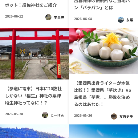
出雲発祥の伝統的なご当地パ
ポット！須佐神社をご紹介
ン「バラパン」とは
記事ライター
アンバサダー
2026-06-12
李昌坤
2026-06-08
友菜
お問い合わせ
会社概要
【愛媛県出身ライターが本気
【参道に電車】日本に20数社
比較！】愛媛県「芋炊き」VS
しかない「稲生」神社の粟津
島根県「芋煮」、勝敗を決め
稲生神社ってなに！？
るのはあなた！
2026-05-28
こーけん
2026-05-26
友近史歩