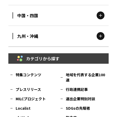
新潟
エリア
栃木
エリア
岩手
エリア
中国・四国
滋賀
エリア
富山
エリア
群馬
エリア
宮城
エリア
九州・沖縄
鳥取
エリア
京都
エリア
石川
エリア
埼玉
エリア
秋田
エリア
カテゴリから探す
福岡
エリア
島根
エリア
大阪市
エリア
福井
エリア
千葉
エリア
山形
エリア
特集コンテンツ
地域を代表する企業100
選
佐賀
エリア
岡山
エリア
北摂
エリア
長野
エリア
東京23区
エリア
福島
エリア
プレスリリース
行政連携記事
MILCプロジェクト
選出企業特別対談
長崎
エリア
広島
エリア
堺・泉州
エリア
岐阜
エリア
多摩
エリア
Localist
SDGsの先駆者