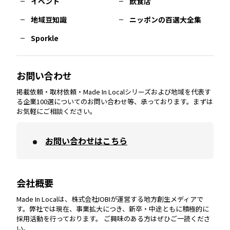
イベント
飲食店
熊本
エリア
山口
エリア
河内
エリア
静岡
エリア
神奈川
エリア
地域豆知識
ニッポンの百選大全集
Sporkle
大分
エリア
徳島
エリア
兵庫
エリア
愛知
エリア
山梨
エリア
お問い合わせ
掲載依頼・取材依頼・Made In Localシリーズおよび地域を代表す
宮崎
エリア
香川
エリア
奈良
エリア
三重
エリア
る企業100選についてのお問い合わせ等、承っております。まずは
お気軽にご相談ください。
お問い合わせはこちら
鹿児島
エリア
愛媛
エリア
和歌山
エリア
会社概要
沖縄
エリア
高知
エリア
Made In Localは、株式会社IOBIが運営する地方創生メディアで
す。弊社では現在、事業拡大につき、新卒・中途ともに積極的に
採用活動を行っております。 ご興味のある方はぜひご一読くださ
い。