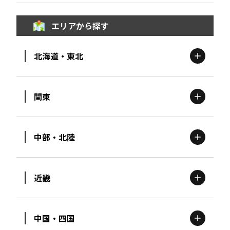
エリアから探す
北海道・東北
関東
北海道
エリア
中部・北陸
茨城
エリア
青森
エリア
近畿
新潟
エリア
栃木
エリア
岩手
エリア
中国・四国