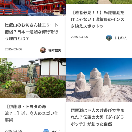
【若者必見！！】🦢琵琶湖だ
けじゃない！滋賀県のインス
比叡山のお坊さんはエリート
タ映えスポット✨
僧侶？日本一過酷な修行を行
2025-03-05
う理由とは？
しおりん
2025-03-06
橋本雄矢
【伊藤忠・トヨタの源
琵琶湖は巨人の砂遊びで生ま
流？！】近江商人のスゴい仕
れた？伝説の大男【ダイダラ
事術
ボッチ】が創った自然
2025-03-05
ゆらら