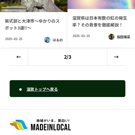
滋賀県は日本有数の虹の発生
紫式部と大津市～ゆかりのス
率？その背景を徹底解説！
ポット3選‼～
2025-02-25
阪田陽菜
2025-02-25
はるの
←
2
/
3
→
滋賀トップへ戻る