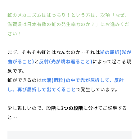
虹のメカニズムはばっちり！という方は、次項「なぜ、
滋賀県は日本有数の虹の発生率なのか？」にお進みくだ
さい！
まず、そもそも虹とはなんなのか…それは
光の屈折(光が
曲がること)
と
反射(光が跳ね返ること)
によって起こる現
象です。
虹ができるのは
水滴(雨粒)の中で光が屈折して、反射
し、再び屈折して出てくること
で発生しています。
少し難しいので、段階に3
つの段階
に分けてご説明する
と…