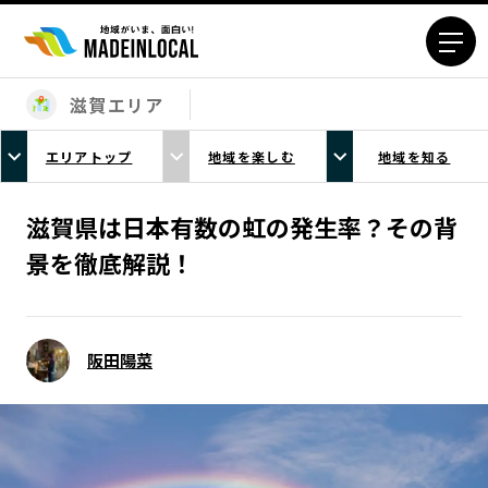
滋賀エリア
エリアから探す
エリアトップ
地域を楽しむ
地域を知る
北海道エリア
青森エリア
岩手エリア
宮城エリア
滋賀県は日本有数の虹の発生率？その背
秋田エリア
山形エリア
景を徹底解説！
福島エリア
茨城エリア
栃木エリア
群馬エリア
埼玉エリア
千葉エリア
阪田陽菜
東京23区エリア
多摩エリア
神奈川エリア
新潟エリア
富山エリア
石川エリア
福井エリア
山梨エリア