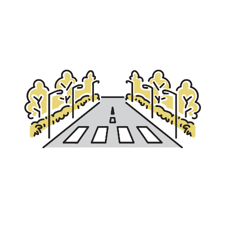
宮崎エリア
鹿児島エリア
沖縄エリア
カテゴリから探す
特集コンテンツ
地域を代表する 企業100選
プレスリリース
行政連携記事
MILCプロジェクト
選出企業特別対談
Localist
SDGsの先駆者
イベント
飲食店
地域豆知識
ニッポンの百選大全集
Sporkle
「人」から探す