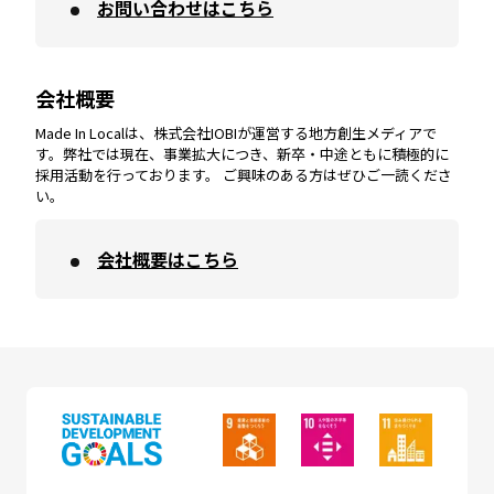
お問い合わせはこちら
鹿児島
エリア
愛媛
エリア
和歌山
エリア
会社概要
沖縄
エリア
高知
エリア
Made In Localは、株式会社IOBIが運営する地方創生メディアで
す。弊社では現在、事業拡大につき、新卒・中途ともに積極的に
採用活動を行っております。 ご興味のある方はぜひご一読くださ
い。
会社概要はこちら