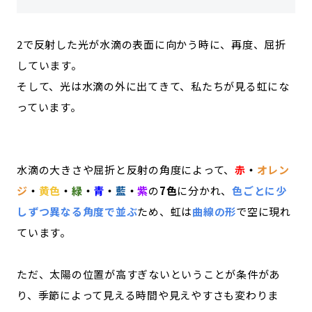
2で反射した光が水滴の表面に向かう時に、再度、屈折
しています。
そして、光は水滴の外に出てきて、私たちが見る虹にな
っています。
水滴の大きさや屈折と反射の角度によって、
赤
・
オレン
ジ
・
黄色
・
緑
・
青
・
藍
・
紫
の
7色
に分かれ、
色ごとに少
しずつ異なる角度で並ぶ
ため、虹は
曲線の形
で空に現れ
ています。
ただ、太陽の位置が高すぎないということが条件があ
り、季節によって見える時間や見えやすさも変わりま