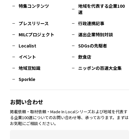
特集コンテンツ
地域を代表する企業100
選
佐賀
エリア
岡山
エリア
北摂
エリア
長野
エリア
東京23区
エリア
福島
エリア
プレスリリース
行政連携記事
MILCプロジェクト
選出企業特別対談
長崎
エリア
広島
エリア
堺・泉州
エリア
岐阜
エリア
多摩
エリア
Localist
SDGsの先駆者
イベント
飲食店
熊本
エリア
山口
エリア
河内
エリア
静岡
エリア
神奈川
エリア
地域豆知識
ニッポンの百選大全集
Sporkle
大分
エリア
徳島
エリア
兵庫
エリア
愛知
エリア
山梨
エリア
お問い合わせ
掲載依頼・取材依頼・Made In Localシリーズおよび地域を代表す
宮崎
エリア
香川
エリア
奈良
エリア
三重
エリア
る企業100選についてのお問い合わせ等、承っております。まずは
お気軽にご相談ください。