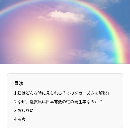
長野エリア
岐阜エリア
静岡エリア
愛知エリア
三重エリア
滋賀エリア
京都エリア
大阪市エリア
北摂エリア
堺・泉州エリア
河内エリア
兵庫エリア
奈良エリア
和歌山エリア
鳥取エリア
島根エリア
岡山エリア
広島エリア
目次
山口エリア
徳島エリア
1
.
虹はどんな時に見られる？そのメカニズムを解説！
香川エリア
愛媛エリア
2
.
なぜ、滋賀県は日本有数の虹の発生率なのか？
高知エリア
福岡エリア
3
.
おわりに
佐賀エリア
長崎エリア
4
.
参考
熊本エリア
大分エリア