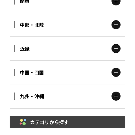
関東
北海道
エリア
中部・北陸
茨城
エリア
青森
エリア
近畿
新潟
エリア
栃木
エリア
岩手
エリア
中国・四国
滋賀
エリア
富山
エリア
群馬
エリア
宮城
エリア
九州・沖縄
鳥取
エリア
京都
エリア
石川
エリア
埼玉
エリア
秋田
エリア
カテゴリから探す
福岡
エリア
島根
エリア
大阪市
エリア
福井
エリア
千葉
エリア
山形
エリア