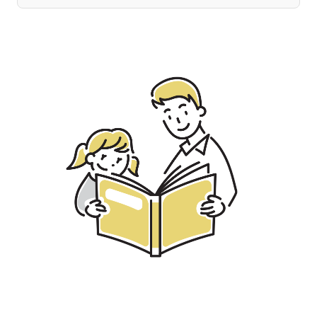
宮崎エリア
鹿児島エリア
沖縄エリア
カテゴリから探す
特集コンテンツ
地域を代表する 企業100選
プレスリリース
行政連携記事
MILCプロジェクト
選出企業特別対談
Localist
SDGsの先駆者
イベント
飲食店
地域豆知識
ニッポンの百選大全集
Sporkle
「人」から探す