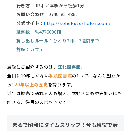
行き方
：JR木ノ本駅から徒歩1分
お問い合わせ
：0749-82-4867
公式サイト
：
http://kohokutoshokan.com/
蔵書数
：約4万6000冊
貸し出しルール
：ひとり2冊、2週間まで
施設
：カフェ
最後にご紹介するのは、
江北図書館
。
全国に19館しかない
私設図書館
の1つで、なんと創立か
ら
120年以上の歴史
を誇ります。
近年は観光で訪れる人も増え、本好きにも歴史好きにも
刺さる、注目のスポットです。
まるで昭和にタイムスリップ！今も現役で活