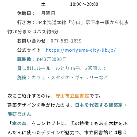
土 10:00～20:00
休館日
： 月曜日
行き方
：JR東海道本線「守山」駅下車→駅から徒歩
約20分またはバス約6分
お問い合わせ
：077-583-1639
公式サイト
：
https://moriyama-city-lib.jp/
蔵書数
：約43万2000冊
貸し出しルール
：ひとり15冊、3週間まで
施設
：カフェ・スタジオ・ギャラリーなど
次にご紹介するのは、
守山市立図書館
です。
建築デザインを手がけたのは、
日本を代表する建築家・
隈研吾さん
。
「
本の森
」をコンセプトに、氏の特徴でもある木材をふ
んだんに使ったデザインが魅力で、市立図書館とは思え