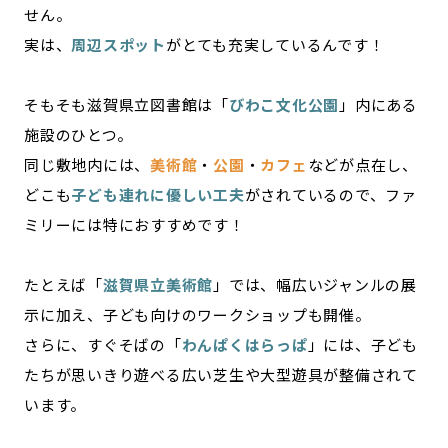
せん。
実は、
周辺スポット
がとても充実しているんです！
そもそも滋賀県立図書館は「
びわこ文化公園
」内にある
施設のひとつ。
同じ敷地内には、
美術館
・
公園
・
カフェ
などが点在し、
どこも
子ども連れに優しい工夫
がされているので、ファ
ミリーには特におすすめです！
たとえば「
滋賀県立美術館
」では、幅広いジャンルの展
示に加え、子ども向けのワークショップも開催。
さらに、すぐそばの「
わんぱくはらっぱ
」には、子ども
たちが思いきり遊べる広い芝生や大型遊具が整備されて
います。