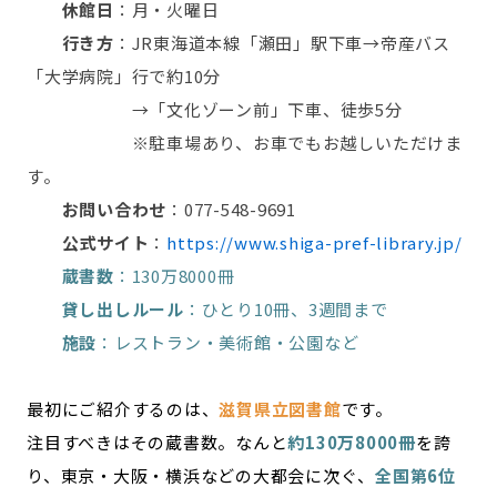
休館日
：月・火曜日
行き方
：JR東海道本線「瀬田」駅下車→帝産バス
「大学病院」行で約10分
→「文化ゾーン前」下車、徒歩5分
※駐車場あり、お車でもお越しいただけま
す。
お問い合わせ
：077-548-9691
公式サイト
：
https://www.shiga-pref-library.jp/
蔵書数
：130万8000冊
貸し出しルール
：ひとり10冊、3週間まで
施設
：レストラン・美術館・公園など
最初にご紹介するのは、
滋賀県立図書館
です。
注目すべきはその蔵書数。なんと
約130万8000冊
を誇
り、東京・大阪・横浜などの大都会に次ぐ、
全国第6位