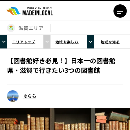
滋賀エリア
エリアから探す
エリアトップ
地域を楽しむ
地域を知る
北海道エリア
青森エリア
岩手エリア
宮城エリア
【図書館好き必見！】日本一の図書館
秋田エリア
山形エリア
県・滋賀で行きたい3つの図書館
福島エリア
茨城エリア
栃木エリア
群馬エリア
埼玉エリア
千葉エリア
ゆらら
東京23区エリア
多摩エリア
神奈川エリア
新潟エリア
富山エリア
石川エリア
福井エリア
山梨エリア