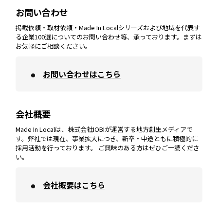
お問い合わせ
掲載依頼・取材依頼・Made In Localシリーズおよび地域を代表す
宮崎
エリア
香川
エリア
奈良
エリア
三重
エリア
る企業100選についてのお問い合わせ等、承っております。まずは
お気軽にご相談ください。
お問い合わせはこちら
鹿児島
エリア
愛媛
エリア
和歌山
エリア
会社概要
沖縄
エリア
高知
エリア
Made In Localは、株式会社IOBIが運営する地方創生メディアで
す。弊社では現在、事業拡大につき、新卒・中途ともに積極的に
採用活動を行っております。 ご興味のある方はぜひご一読くださ
い。
会社概要はこちら