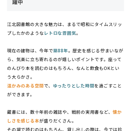
躍中
江北図書館の大きな魅力は、まるで昭和にタイムスリッ
プしたかのような
レトロな雰囲気
。
現在の建物は、今年で
築88年
。歴史を感じる佇まいなが
ら、気楽に立ち寄れるのが嬉しいポイントです。座って
のんびり本を読むのはもちろん、なんと飲食もOKとい
う大らかさ。
温かみのある空間
で、
ゆったりとした時間
を過ごすこと
ができます。
蔵書には、数十年前の雑誌や、戦前の実用書など、
懐か
しさを感じる本
が盛りだくさん。
その場で読むのはもちろん、貸し出しの際は、今では珍