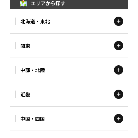
エリアから探す
北海道・東北
関東
北海道
エリア
中部・北陸
茨城
エリア
青森
エリア
近畿
新潟
エリア
栃木
エリア
岩手
エリア
中国・四国
滋賀
エリア
富山
エリア
群馬
エリア
宮城
エリア