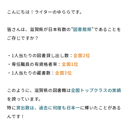
記事ライター
アンバサダー
こんにちは！ライターのゆららです。
お問い合わせ
会社概要
皆さんは、滋賀県が日本有数の”
図書館県
”であることを
ご存じですか？
・1人当たりの図書貸し出し数：
全国2位
・専任職員の有資格者率：
全国1位
・1人当たりの蔵書数：
全国3位
このように、滋賀県の図書館は
全国トップクラスの実績
を誇っています。
特に
貸出数は、過去に何度も日本一
に輝いたことがある
んです！