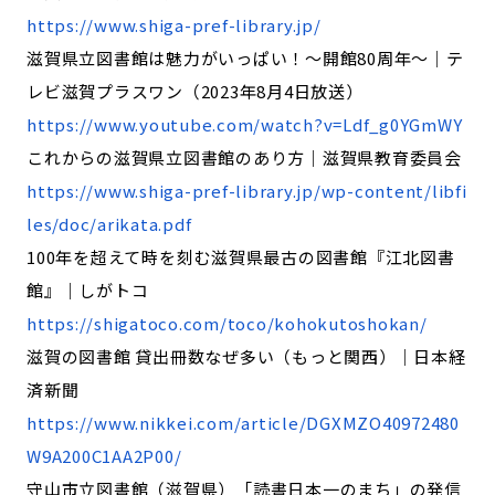
https://www.shiga-pref-library.jp/
滋賀県立図書館は魅力がいっぱい！～開館80周年～｜テ
レビ滋賀プラスワン（2023年8月4日放送）
https://www.youtube.com/watch?v=Ldf_g0YGmWY
これからの滋賀県立図書館のあり方｜滋賀県教育委員会
https://www.shiga-pref-library.jp/wp-content/libfi
les/doc/arikata.pdf
100年を超えて時を刻む滋賀県最古の図書館『江北図書
館』｜しがトコ
https://shigatoco.com/toco/kohokutoshokan/
滋賀の図書館 貸出冊数なぜ多い（もっと関西）｜日本経
済新聞
https://www.nikkei.com/article/DGXMZO40972480
W9A200C1AA2P00/
守山市立図書館（滋賀県）「読書日本一のまち」の発信