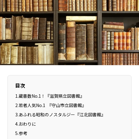
長野エリア
岐阜エリア
静岡エリア
愛知エリア
三重エリア
滋賀エリア
京都エリア
大阪市エリア
北摂エリア
堺・泉州エリア
河内エリア
兵庫エリア
奈良エリア
和歌山エリア
鳥取エリア
島根エリア
目次
岡山エリア
広島エリア
山口エリア
徳島エリア
1
.
蔵書数No.1！『滋賀県立図書館』
香川エリア
愛媛エリア
2
.
若者人気No.1 『守山市立図書館』
高知エリア
福岡エリア
3
.
あふれる昭和のノスタルジー『江北図書館』
佐賀エリア
長崎エリア
4
.
おわりに
5
.
参考
熊本エリア
大分エリア