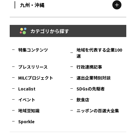
九州・沖縄
鳥取
エリア
京都
エリア
石川
エリア
埼玉
エリア
秋田
エリア
カテゴリから探す
福岡
エリア
島根
エリア
大阪市
エリア
福井
エリア
千葉
エリア
山形
エリア
特集コンテンツ
地域を代表する企業100
選
佐賀
エリア
岡山
エリア
北摂
エリア
長野
エリア
東京23区
エリア
福島
エリア
プレスリリース
行政連携記事
MILCプロジェクト
選出企業特別対談
長崎
エリア
広島
エリア
堺・泉州
エリア
岐阜
エリア
多摩
エリア
Localist
SDGsの先駆者
イベント
飲食店
熊本
エリア
山口
エリア
河内
エリア
静岡
エリア
神奈川
エリア
地域豆知識
ニッポンの百選大全集
Sporkle
大分
エリア
徳島
エリア
兵庫
エリア
愛知
エリア
山梨
エリア