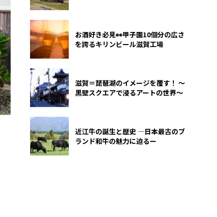
お酒好き必見👀甲子園10個分の広さ
を誇るキリンビール滋賀工場
滋賀＝琵琶湖のイメージを覆す！ ～
黒壁スクエアで浸るアートの世界～
近江牛の誕生と歴史 —日本最古のブ
ランド和牛の魅力に迫るー