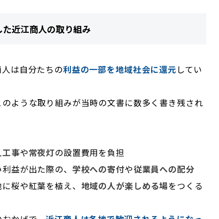
した近江商人の取り組み
商人は自分たちの
利益の一部を地域社会に還元
してい
このような取り組みが当時の文書に数多く書き残され
え工事
や
常夜灯
の設置費用を負担
い利益が出た際の、
学校への寄付
や
従業員への配分
地に桜や紅葉を植え、
地域の人が楽しめる場
をつくる
のおかげで、
近江商人は各地で歓迎されるようになっ