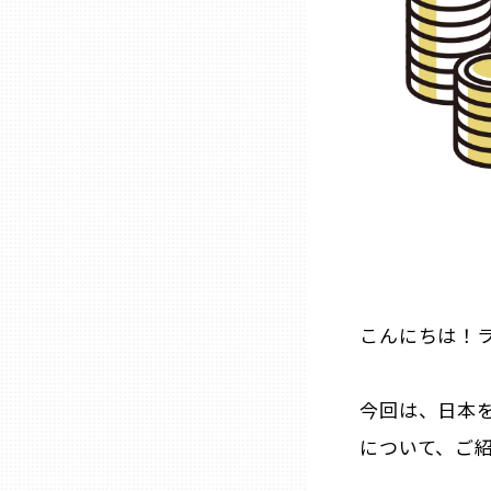
石川
福井
山梨
長野
こんにちは！
岐阜
静岡
今回は、日本
について、ご
愛知