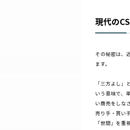
山口
現代のC
徳島
香川
その秘密は、
愛媛
ます。
高知
「三方よし」
福岡
いう意味で、
い商売をしな
佐賀
売り手・買い
「世間」を重
長崎