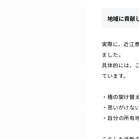
熊本
地域に貢献
大分
実際に、近江
ました。
宮崎
具体的には、
鹿児島
ています。
沖縄
・
橋の架け替
・思いがけな
・自分の所有
こうした活動