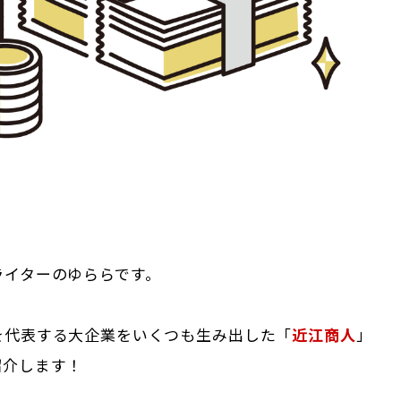
ライターのゆららです。
を代表する大企業をいくつも生み出した「
近江商人
」
紹介します！