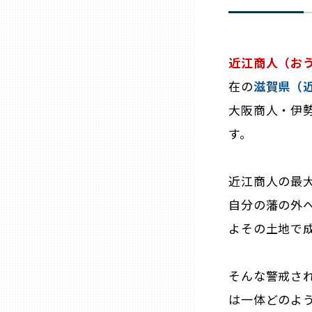
兵庫
近江商人（お
奈良
在の
滋賀県（
和歌山
大阪商人・伊
す。
鳥取
近江商人の最
島根
自分の藩の外
よその土地で
岡山
そんな警戒さ
広島
は一体どのよ