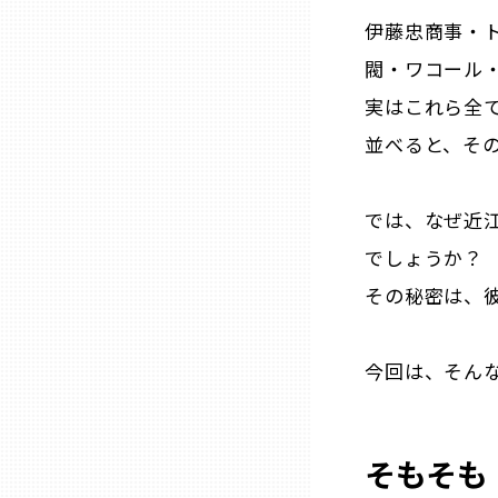
伊藤忠商事・
三重
閥・ワコール
実はこれら全
滋賀
並べると、そ
京都
では、なぜ近
大阪市
でしょうか？
その秘密は、
北摂
今回は、そん
堺・泉州
河内
そもそも