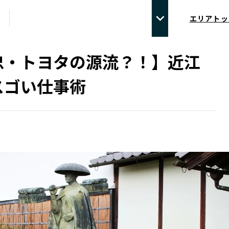
エリアトッ
忠・トヨタの源流？！】近江
スゴい仕事術