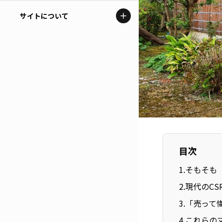
地域を代表する企業100選
記事ライター
サイトについて
岩手
プレスリリース
アンバサダー
私たちの理念
宮城
行政連携記事
お問い合わせ
MILCプロジェクト
秋田
運営会社情報
選出企業特別対談
山形
Localist
SDGsの先駆者
福島
目次
イベント
1
.
そもそも
茨城
飲食店
2
.
現代のC
栃木
3
.
「売って
地域豆知識
4
.
これらの