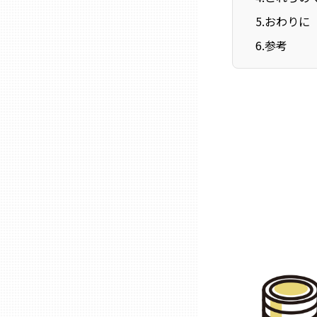
ニッポンの百選大全集
群馬
5
.
おわりに
Sporkle
6
.
参考
埼玉
千葉
東京23区
多摩地域
神奈川
新潟
富山