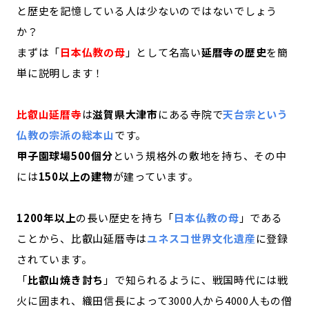
と歴史を記憶している人は少ないのではないでしょう
か？
まずは「
日本仏教の母
」として名高い
延暦寺の歴史
を簡
単に説明します！
比叡山延暦寺
は
滋賀県大津市
にある寺院で
天台宗という
仏教の宗派の総本山
です。
甲子園球場500個分
という規格外の敷地を持ち、その中
には
150以上の建物
が建っています。
1200年以上
の長い歴史を持ち「
日本仏教の母
」である
ことから、比叡山延暦寺は
ユネスコ世界文化遺産
に登録
されています。
「
比叡山焼き討ち
」で知られるように、戦国時代には戦
火に囲まれ、織田信長によって3000人から4000人もの僧