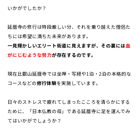
いかがでしたか？
延暦寺の修行は特段厳しい分、それを乗り越えた僧侶た
ちには希望に満ちた未来があります。
一見輝かしいエリート街道に見えますが、その裏には
血
がにじむような努力
が存在するのです。
現在比叡山延暦寺では坐禅・写経や1泊・2泊の本格的な
コースなどの
修行体験
を実施しています。
日々のストレスで疲れてしまったこころを清らかにする
ために、「日本仏教の母」である延暦寺に足を運んでみ
てはいかがでしょうか？