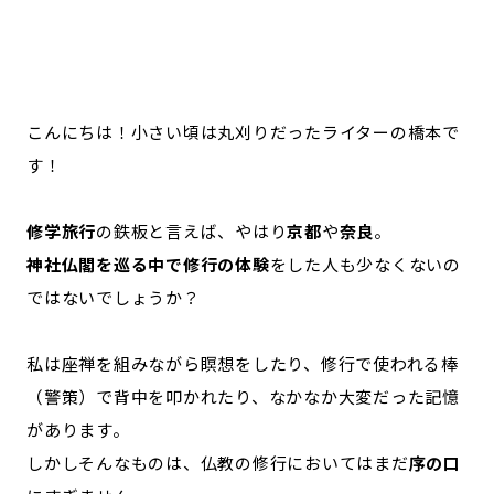
記事ライター
アンバサダー
お問い合わせ
会社概要
こんにちは！小さい頃は丸刈りだったライターの橋本で
す！
修学旅行
の鉄板と言えば、やはり
京都
や
奈良
。
神社仏閣を巡る中で修行の体験
をした人も少なくないの
ではないでしょうか？
私は座禅を組みながら瞑想をしたり、修行で使われる棒
（警策）で背中を叩かれたり、なかなか大変だった記憶
があります。
しかしそんなものは、仏教の修行においてはまだ
序の口