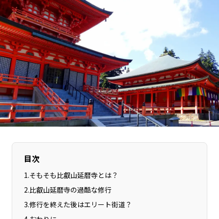
長野エリア
岐阜エリア
静岡エリア
愛知エリア
三重エリア
滋賀エリア
京都エリア
大阪市エリア
北摂エリア
堺・泉州エリア
河内エリア
兵庫エリア
奈良エリア
和歌山エリア
鳥取エリア
島根エリア
岡山エリア
広島エリア
山口エリア
徳島エリア
目次
香川エリア
愛媛エリア
1
.
そもそも比叡山延暦寺とは？
高知エリア
福岡エリア
2
.
比叡山延暦寺の過酷な修行
佐賀エリア
長崎エリア
3
.
修行を終えた後はエリート街道？
熊本エリア
大分エリア