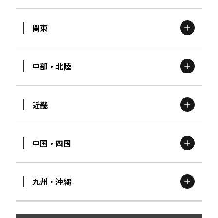
関東
北海道
エリア
中部・北陸
茨城
エリア
青森
エリア
近畿
新潟
エリア
栃木
エリア
岩手
エリア
中国・四国
滋賀
エリア
富山
エリア
群馬
エリア
宮城
エリア
九州・沖縄
鳥取
エリア
京都
エリア
石川
エリア
埼玉
エリア
秋田
エリア