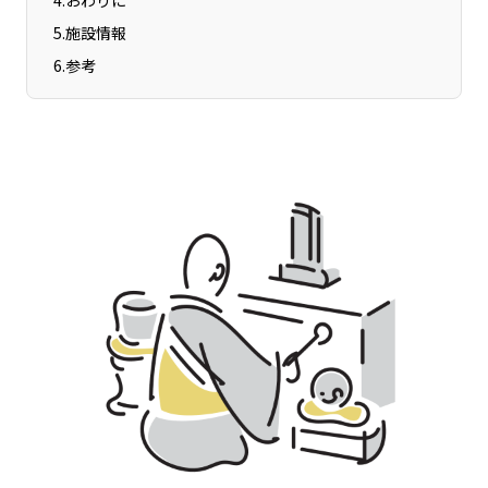
4
.
おわりに
宮崎エリア
鹿児島エリア
5
.
施設情報
沖縄エリア
6
.
参考
カテゴリから探す
特集コンテンツ
地域を代表する 企業100選
プレスリリース
行政連携記事
MILCプロジェクト
選出企業特別対談
Localist
SDGsの先駆者
イベント
飲食店
地域豆知識
ニッポンの百選大全集
Sporkle
「人」から探す