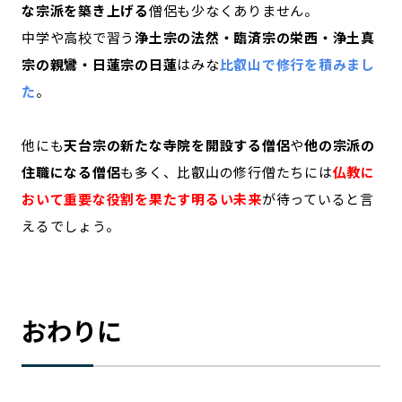
な宗派を築き上げる
僧侶も少なくありません。
中学や高校で習う
浄土宗の法然・臨済宗の栄西・浄土真
宗の親鸞・日蓮宗の日蓮
はみな
比叡山で修行を積みまし
た
。
他にも
天台宗の新たな寺院を開設する僧侶
や
他の宗派の
住職になる僧侶
も多く、比叡山の修行僧たちには
仏教に
おいて重要な役割を果たす明るい未来
が待っていると言
えるでしょう。
おわりに