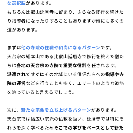
な選択肢
があります。
もちろん比叡山延暦寺に留まり、さらなる修行を続けた
り指導者になったりすることもありますが他にも多くの
道があります。
まずは
他の寺院の住職や和尚になるパターン
です。
天台宗の総本山である比叡山延暦寺で修行を終えた僧た
ちは
各地の天台宗の寺院で重要な役割
を任されます。
派遣されてすぐに
その地域にいる僧侶たちへの
指導や寺
院の運営
などを行うことも多く、エリートのような道筋
を辿っていると言えるでしょう。
次に、
新たな宗派を立ち上げるパターン
があります。
天台宗では幅広い宗派の仏教を扱い、延暦寺では特にそ
れらを深く学べるため
そこでの学びをベースとして新た