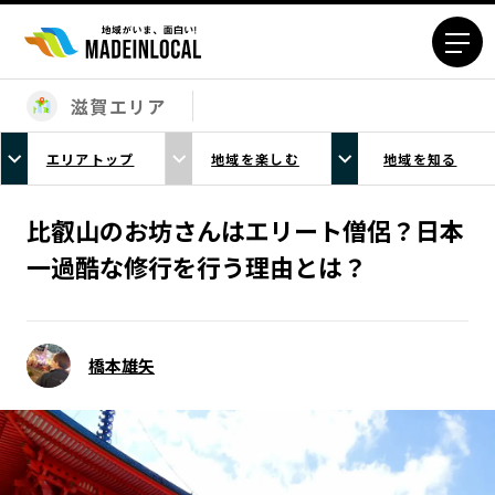
滋賀エリア
エリアから探す
エリアトップ
地域を楽しむ
地域を知る
北海道エリア
青森エリア
岩手エリア
宮城エリア
比叡山のお坊さんはエリート僧侶？日本
秋田エリア
山形エリア
一過酷な修行を行う理由とは？
福島エリア
茨城エリア
栃木エリア
群馬エリア
埼玉エリア
千葉エリア
橋本雄矢
東京23区エリア
多摩エリア
神奈川エリア
新潟エリア
富山エリア
石川エリア
福井エリア
山梨エリア