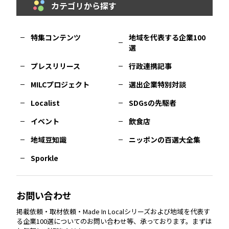
カテゴリから探す
福岡
エリア
島根
エリア
大阪市
エリア
福井
エリア
千葉
エリア
山形
エリア
特集コンテンツ
地域を代表する企業100
選
佐賀
エリア
岡山
エリア
北摂
エリア
長野
エリア
東京23区
エリア
福島
エリア
プレスリリース
行政連携記事
MILCプロジェクト
選出企業特別対談
長崎
エリア
広島
エリア
堺・泉州
エリア
岐阜
エリア
多摩
エリア
Localist
SDGsの先駆者
イベント
飲食店
熊本
エリア
山口
エリア
河内
エリア
静岡
エリア
神奈川
エリア
地域豆知識
ニッポンの百選大全集
Sporkle
大分
エリア
徳島
エリア
兵庫
エリア
愛知
エリア
山梨
エリア
お問い合わせ
掲載依頼・取材依頼・Made In Localシリーズおよび地域を代表す
宮崎
エリア
香川
エリア
奈良
エリア
三重
エリア
る企業100選についてのお問い合わせ等、承っております。まずは