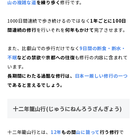
山の複雑な道
を練り歩く
修行です。
1000日間連続で歩き続けるのではなく
1年ごとに100日
間連続の修行
を行いそれを
何年もかけて
完了させます。
また、比叡山での歩行だけでなく
9日間の断食・断水・
不眠
などの禁欲
や
京都への往復
も修行の内容に含まれて
います。
長期間にわたる過酷な修行は、
日本一厳しい修行の一つ
であると言えるでしょう。
十二年籠山行(じゅうにねんろうざんぎょう)
十二年籠山行とは、
12年
もの間
山に籠って
行う修行
で