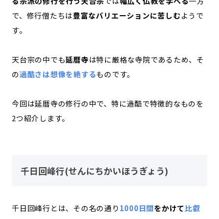
る宗派の修行を行う天台宗
では
幅広く仏教を学べる
一方
で、修行僧たちは
豊富なバリエーションに苦しむ
ようで
す。
天台宗の中でも
延暦寺
は特に厳格な寺院であるため、そ
の
過酷さは想像を絶する
ものです。
今回は延暦寺の修行の中で、特に過酷で特徴的なものを
2つ紹介します。
千日回峰行(せんにちかいほうぎょう)
千日回峰行とは、その名の通り
1000日間
をかけて
比叡