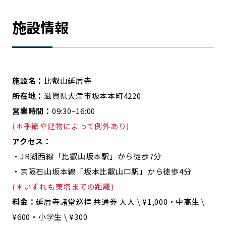
施設情報
施設名：
比叡山延暦寺
所在地：
滋賀県大津市坂本本町4220
営業時間：
09:30~16:00
(＊季節や建物によって例外あり)
アクセス：
・JR湖西線「比叡山坂本駅」から徒歩7分
・京阪石山坂本線「坂本比叡山口駅」から徒歩4分
(＊いずれも東塔までの距離)
料金：
延暦寺諸堂巡拝 共通券 大人 \ ¥1,000・中高生 \
¥600・小学生 \ ¥300