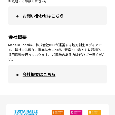
お気軽にご相談ください。
お問い合わせはこちら
鹿児島
エリア
愛媛
エリア
和歌山
エリア
会社概要
沖縄
エリア
高知
エリア
Made In Localは、株式会社IOBIが運営する地方創生メディアで
す。弊社では現在、事業拡大につき、新卒・中途ともに積極的に
採用活動を行っております。 ご興味のある方はぜひご一読くださ
い。
会社概要はこちら