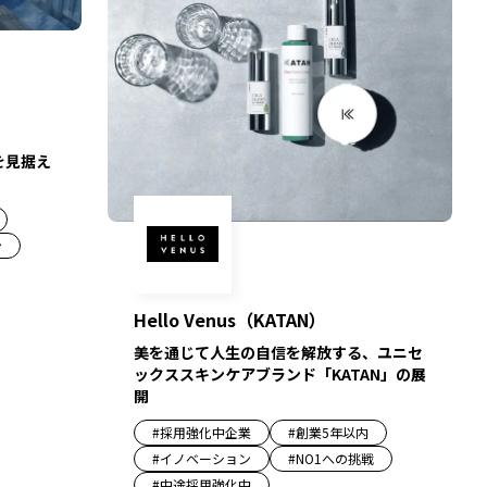
を見据え
ン
Hello Venus（KATAN）
美を通じて人生の自信を解放する、ユニセ
ックススキンケアブランド「KATAN」の展
開
#
採用強化中企業
#
創業5年以内
#
イノベーション
#
NO1への挑戦
#
中途採用強化中