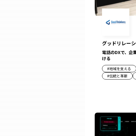
兵庫
奈良
グッドリレーシ
和歌山
電話のDXで、企
ける
鳥取
#
地域を支える
#
伝統と革新
島根
岡山
広島