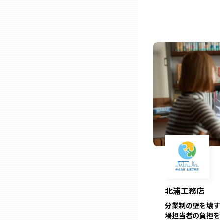
熊本
大分
宮崎
鹿児島
沖縄
北浦工務店
分業制の壁を壊す
場担当者の負担を