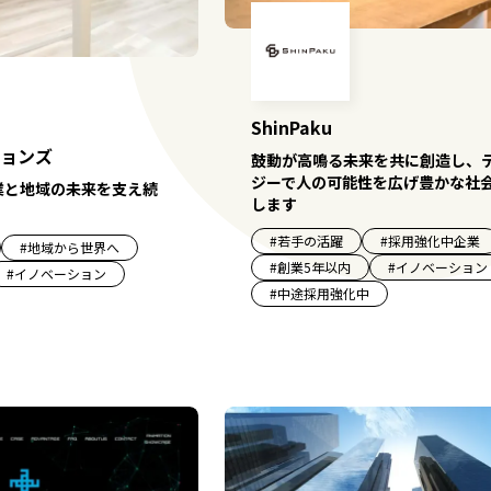
ShinPaku
ョンズ
鼓動が高鳴る未来を共に創造し、
ジーで人の可能性を広げ豊かな社
業と地域の未来を支え続
します
#
若手の活躍
#
採用強化中企業
#
地域から世界へ
#
創業5年以内
#
イノベーション
#
イノベーション
#
中途採用強化中