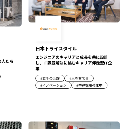
日本トライスタイル
エンジニアのキャリアと成長を共に設計
の人たち
し、IT課題解決に挑むキャリア伴走型IT企
業
#
若手の活躍
#
人を育てる
#
イノベーション
#
中途採用強化中