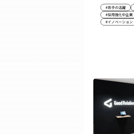
#
若手の活躍
三重
#
採用強化中企業
#
イノベーション
滋賀
京都
大阪市
北摂
堺・泉州
河内