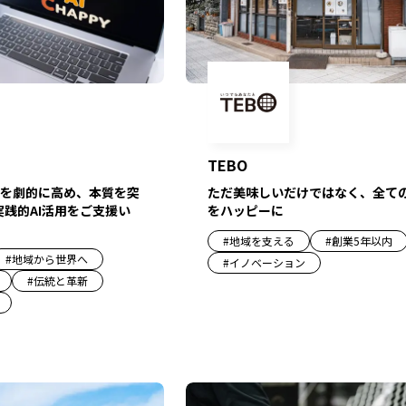
TEBO
ただ美味しいだけではなく、全て
を劇的に高め、本質を突
をハッピーに
実践的AI活用をご支援い
#
地域を支える
#
創業5年以内
#
地域から世界へ
#
イノベーション
#
伝統と革新