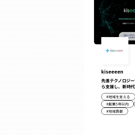
山口
徳島
香川
愛媛
kiseeeen
高知
先進テクノロジー
ら支援し、新時代
福岡
#
地域を支える
#
創業5年以内
#
地域貢献
佐賀
長崎