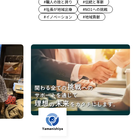
#
職人の技と誇り
#
伝統と革新
#
社長が地域出身
#
NO1への挑戦
#
イノベーション
#
地域貢献