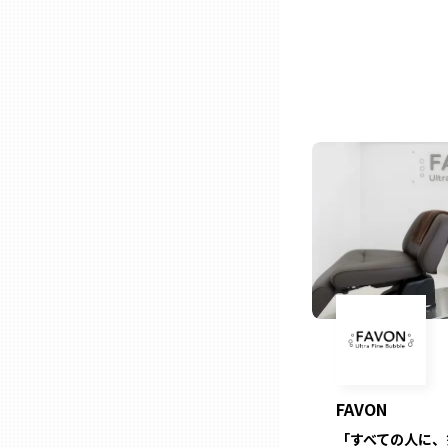
石川
福井
山梨
長野
岐阜
静岡
FAVON
愛知
「すべての人に、