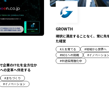
GROWTH
現状に満足することなく、常に先
た経営
#
人を育てる
#
地域から世界へ
#
NO1への挑戦
#
イノベーショ
#
中途採用強化中
で企業のIT化を全方位か
への変革へ伴走する
#
まちづくり
#
イノベーション