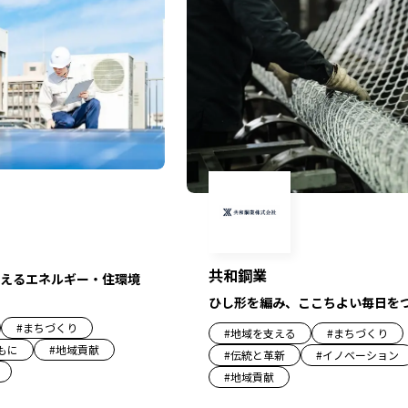
共和鋼業
えるエネルギー・住環境
ひし形を編み、ここちよい毎日を
#
まちづくり
#
地域を支える
#
まちづくり
もに
#
地域貢献
#
伝統と革新
#
イノベーション
#
地域貢献