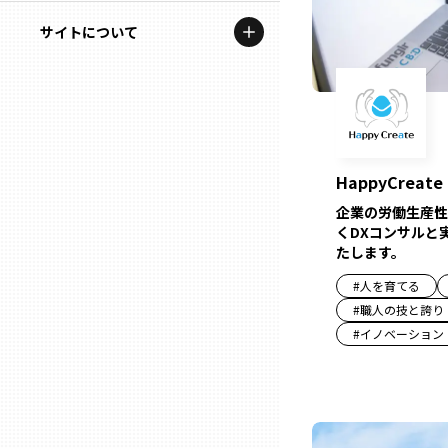
地域を代表する企業100選
記事ライター
サイトについて
岩手
プレスリリース
アンバサダー
私たちの理念
宮城
行政連携記事
お問い合わせ
MILCプロジェクト
秋田
運営会社情報
HappyCreate
選出企業特別対談
企業の労働生産性
山形
くDXコンサルと
Localist
たします。
SDGsの先駆者
福島
#
人を育てる
#
職人の技と誇り
イベント
#
イノベーション
茨城
飲食店
栃木
地域豆知識