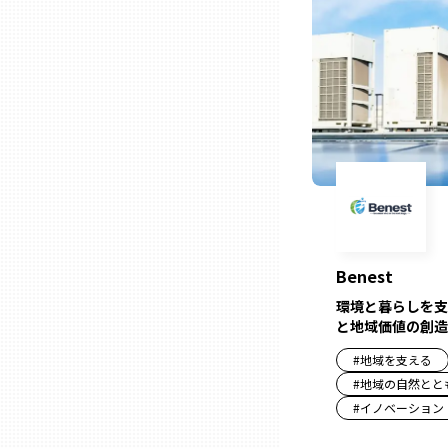
ニッポンの百選大全集
群馬
Sporkle
埼玉
千葉
東京23区
多摩地域
Benest
環境と暮らしを支
神奈川
と地域価値の創造
#
地域を支える
#
地域の自然とと
新潟
#
イノベーション
富山