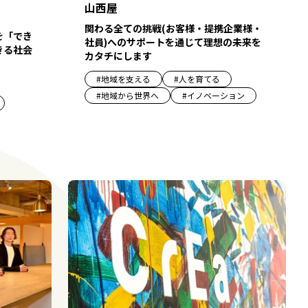
山西屋
関わる全ての挑戦(お客様・提携企業様・
を「でき
社員)へのサポートを通じて理想の未来を
きる社会
カタチにします
#
地域を支える
#
人を育てる
#
地域から世界へ
#
イノベーション