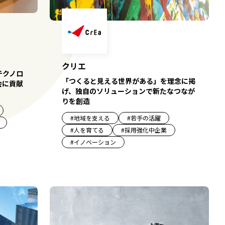
クリエ
テクノロ
「つくると見える世界がある」を理念に掲
会に貢献
げ、独自のソリューションで新たなつなが
りを創造
#
地域を支える
#
若手の活躍
#
人を育てる
#
採用強化中企業
#
イノベーション