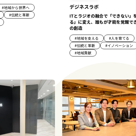
デジネスラボ
#
地域から世界へ
#
伝統と革新
ITとラジオの融合で「できない」
る」に変え、誰もが才能を覚醒で
の創造
#
地域を支える
#
人を育てる
#
伝統と革新
#
イノベーション
#
地域貢献