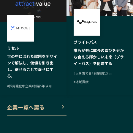
ブライトパス
ミセル
誰もが共に成長の喜びを分か
世の中に溢れた課題をデザイ
ち合える輝かしい未来（ブラ
ンで解決し、価値を引き出
イトパス）を創造する
し、魅せることで幸せにす
#
人を育てる
#
創業5年以内
る。
#
地域貢献
#
採用強化中企業
#
創業5年以内
企業一覧へ戻る