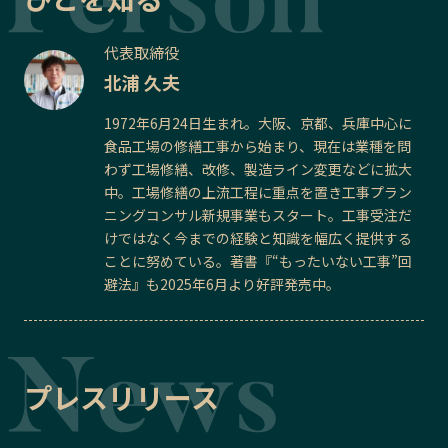
代表取締役
北浦 久夫
1972年6月24日生まれ。大阪、京都、兵庫中心に
食品工場の修繕工事から始まり、現在は業種を問
わず工場修繕、改修、製造ライン変更などに拡大
中。工場修繕の上流工程に重点を置き工事プラン
ニングコンサル新規事業もスタート。工事受注だ
けではなく今までの経験と知識を幅広く提供する
ことに努めている。著書『“もったいない工事”回
避法』も2025年6月より好評発売中。
プレスリリース