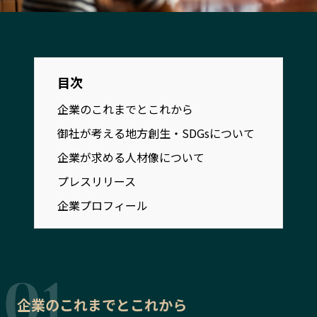
宮崎エリア
鹿児島エリア
沖縄エリア
目次
カテゴリから探す
企業のこれまでとこれから
特集コンテンツ
地域を代表する 企業100選
御社が考える地方創生・SDGsについて
プレスリリース
行政連携記事
企業が求める人材像について
MILCプロジェクト
選出企業特別対談
プレスリリース
Localist
SDGsの先駆者
企業プロフィール
イベント
飲食店
地域豆知識
ニッポンの百選大全集
Sporkle
企業のこれまでとこれから
「人」から探す