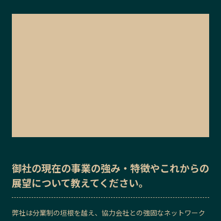
御社の
現在の事業の強み・特徴
や
これからの
展望
について教えてください。
弊社は分業制の垣根を越え、協力会社との強固なネットワーク