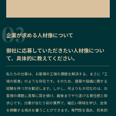
企業が求める人材像について
御社に応募していただきたい
人材像
につい
て、具体的に教えてください。
私たちの仕事は、お客様の工場の課題を解決する、まさに「工
場の医者」のような存在です。そのため、建築や設備に関する
経験を持つ方を歓迎します。しかし、何よりも大切なのは、お
客様の課題に真摯に耳を傾け、最後までやり遂げる責任感と探
求心です。分業が当たり前の業界で、幅広い領域を学び、全体
を俯瞰する視点を養うことができます。専門性を高め、将来的