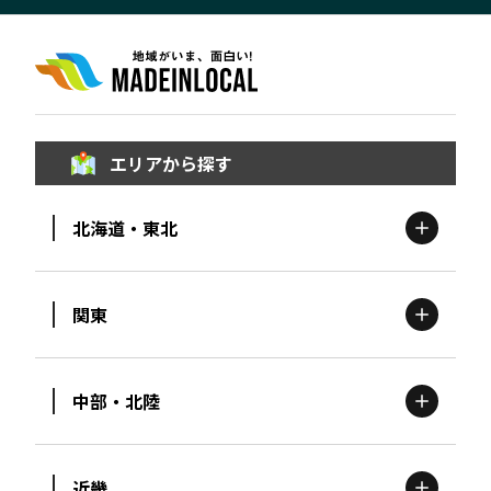
エリアから探す
北海道・東北
関東
北海道
エリア
中部・北陸
茨城
エリア
青森
エリア
近畿