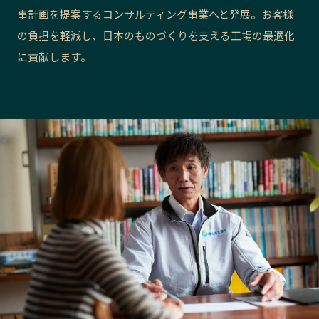
事計画を提案するコンサルティング事業へと発展。お客様
長野エリア
岐阜エリア
の負担を軽減し、日本のものづくりを支える工場の最適化
静岡エリア
愛知エリア
に貢献します。
三重エリア
滋賀エリア
京都エリア
大阪市エリア
北摂エリア
堺・泉州エリア
河内エリア
兵庫エリア
奈良エリア
和歌山エリア
鳥取エリア
島根エリア
岡山エリア
広島エリア
山口エリア
徳島エリア
香川エリア
愛媛エリア
高知エリア
福岡エリア
佐賀エリア
長崎エリア
熊本エリア
大分エリア