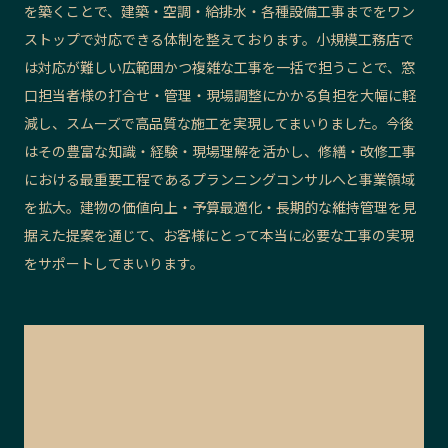
を築くことで、建築・空調・給排水・各種設備工事までをワン
ストップで対応できる体制を整えております。小規模工務店で
は対応が難しい広範囲かつ複雑な工事を一括で担うことで、窓
口担当者様の打合せ・管理・現場調整にかかる負担を大幅に軽
減し、スムーズで高品質な施工を実現してまいりました。今後
はその豊富な知識・経験・現場理解を活かし、修繕・改修工事
における最重要工程であるプランニングコンサルへと事業領域
を拡大。建物の価値向上・予算最適化・長期的な維持管理を見
据えた提案を通じて、お客様にとって本当に必要な工事の実現
をサポートしてまいります。